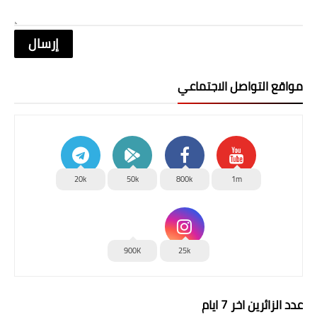
مواقع التواصل الاجتماعي
20k
50k
800k
1m
900K
25k
عدد الزائرين اخر 7 ايام