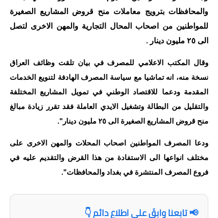
والمحافظات بترويج معاملات منح قروض المشاريع الصغيرة
الاخبار الاقتصادية
للمواطنين من اصحاب المحال التجارية والمهن الاخرى لتصل
الاخبار الرياضية
الى ٢٥ مليون دينار .
المدارس
وقال المكتب الاعلامي للمصرف في بيان تلقت وظائف العراق
نسخة منه، انه تماشيا مع سياسة المصرف الهادفة لتنويع الخدمات
اخبار وقرارات وزارة التربية
المقدمة ودعما للاقتصاد الوطني في تمويل المشاريع المختلفة
نتائج الامتحانات
والتقليل من البطالة وتشغيل الايدي العاملة فقد تقرر زيادة مبالغ
منح قروض المشاريع الصغيرة الى ٢٥ مليون دينار".
المرحلة الابتدائية
ودعا المصرف المواطنين اصحاب المحلات والمهن الاخرى على
المرحلة المتوسطة
مختلف انواعها الى الاستفادة من هذا القرض والتقديم عليه في
فروع المصرف المنتشرة في بغداد والمحافظات".
المرحلة الاعدادية
اسئلة وزارية
📢 تابعنا وابقَ على اطلاع دائم 👇