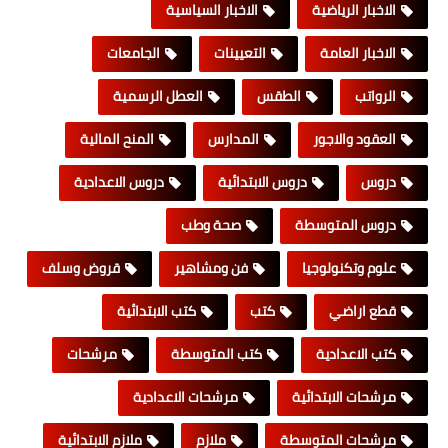
الاخبار الرياضية
الاخبار السياسية
الاخبار العامة
التعيينات
الجامعات
الرواتب
الطقس
العطل الرسمية
العقود والاجور
المدارس
المنح المالية
دروس
دروس الابتدائية
دروس الاعدادية
دروس المتوسطة
صحة وطب
علوم وتكنولوجيا
فن ومشاهير
قروض وسلف
قطع اراضي
كتب
كتب الابتدائية
كتب الاعدادية
كتب المتوسطة
مرشحات
مرشحات الابتدائية
مرشحات الاعدادية
مرشحات المتوسطة
ملازم
ملازم الابتدائية