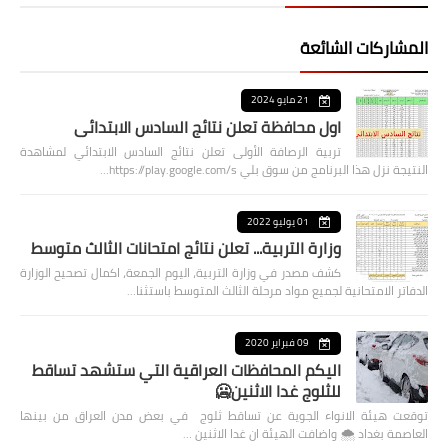
المشاركات الشائعة
21 مايو 2024
اول محافظة تعلن نتائج السادس الابتدائي
تربية الرصافة الأولى تعلن نتائج السادس الابتدائي لمشاهدة
النتيجة نزل هذا البرنامج من سوق بلي https://play.google.com/s…
01 يوليو 2022
وزارة التربية... تعلن نتائج امتحانات الثالث متوسط
كشف مصدر في وزارة التربية، اليوم الجمعة، اكمال تصحيح الوزارة
الدفاتر الامتحانية لجميع مواد مرحلة الثالث المتوسط باستثنا…
09 فبراير 2020
اليكم المحافظات العراقية التي ستشهد تساقط
للثلوج غدا الاثنين🥶
توقعت هيئة الانواء الجوية عن تساقط ثلوج في بعض مدن العراق من بينها
العاصمة بغداد ⁦🌨️⁩ واضافت الهيئة ان غدا الاثنين …