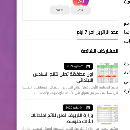
ون
900K
25k
مع
عدد الزائرين اخر 7 ايام
ما
ات
المشاركات الشائعة
دة
21 مايو 2024
اول محافظة تعلن نتائج السادس
ية
الابتدائي
في
تربية الرصافة الأولى تعلن نتائج السادس الابتدائي لمشاهدة النتيجة
رة
نزل هذا البرنامج من سوق بلي https://play.google.com/s…
01 يوليو 2022
وزارة التربية... تعلن نتائج امتحانات
الثالث متوسط
كشف مصدر في وزارة التربية، اليوم الجمعة، اكمال تصحيح الوزارة