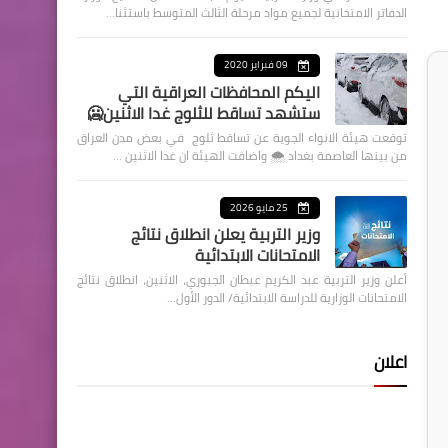
الدفاتر الامتحانية لجميع مواد مرحلة الثالث المتوسط باستثنا…
09 فبراير 2020
اليكم المحافظات العراقية التي
ستشهد تساقط للثلوج غدا الاثنين🥶
توقعت هيئة الانواء الجوية عن تساقط ثلوج في بعض مدن العراق
من بينها العاصمة بغداد ⁦🌨️⁩ واضافت الهيئة ان غدا الاثنين …
25 مايو 2026
وزير التربية يعلن انطلاق نتائج
الامتحانات الابتدائية
أعلن وزير التربية عبد الكريم عبطان الجبوري، الاثنين، انطلاق نتائج
الامتحانات الوزارية للدراسة الابتدائية/ الدور الأول…
اعلان