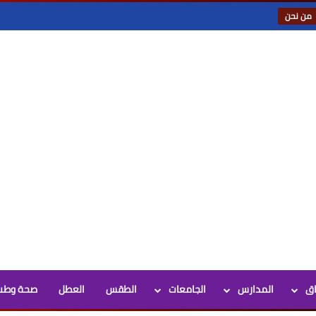
من نحن
اق
المدارس
الجامعات
الطقس
العطل
صحة وطب