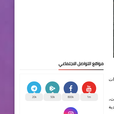
مواقع التواصل الاجتماعي
ات
20k
50k
800k
1m
ت،
ية