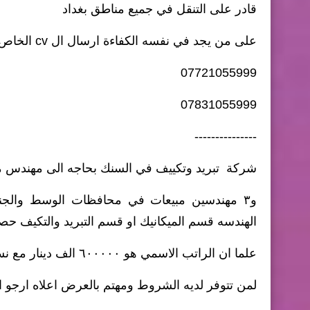
قادر على التنقل في جميع مناطق بغداد
على من يجد في نفسه الكفاءة ارسال ال cv الخاص به او الاتصال بنا على الارقام التالية :
07721055999
07831055999
---------------
شركة تبريد وتكييف في السنك بحاجه الى مهندس مبيعات عدد ٣ في محافظه بغداد بجان
و٣ مهندسين مبيعات في محافظات الوسط والج
الهندسه قسم الميكانيك او قسم التبريد والتكيف حص
علما ان الراتب الاسمي هو ٦٠٠٠٠٠ الف دينار مع نسبه على المبيعات
لمن تتوفر لديه الشروط ومهتم بالعرض اعلاه ارجو ارسال ال