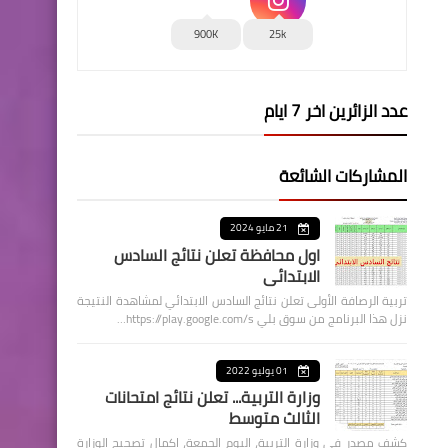
900K
25k
عدد الزائرين اخر 7 ايام
المشاركات الشائعة
21 مايو 2024
اول محافظة تعلن نتائج السادس
الابتدائي
تربية الرصافة الأولى تعلن نتائج السادس الابتدائي لمشاهدة النتيجة
نزل هذا البرنامج من سوق بلي https://play.google.com/s…
01 يوليو 2022
وزارة التربية... تعلن نتائج امتحانات
الثالث متوسط
كشف مصدر في وزارة التربية، اليوم الجمعة، اكمال تصحيح الوزارة