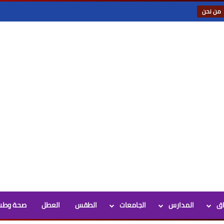
من نحن
اق
المدارس
الجامعات
الطقس
العطل
صحة وطب