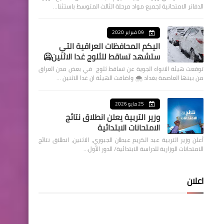
الدفاتر الامتحانية لجميع مواد مرحلة الثالث المتوسط باستثنا…
09 فبراير 2020
اليكم المحافظات العراقية التي
ستشهد تساقط للثلوج غدا الاثنين🥶
توقعت هيئة الانواء الجوية عن تساقط ثلوج في بعض مدن العراق
من بينها العاصمة بغداد ⁦🌨️⁩ واضافت الهيئة ان غدا الاثنين …
25 مايو 2026
وزير التربية يعلن انطلاق نتائج
الامتحانات الابتدائية
أعلن وزير التربية عبد الكريم عبطان الجبوري، الاثنين، انطلاق نتائج
الامتحانات الوزارية للدراسة الابتدائية/ الدور الأول…
اعلان