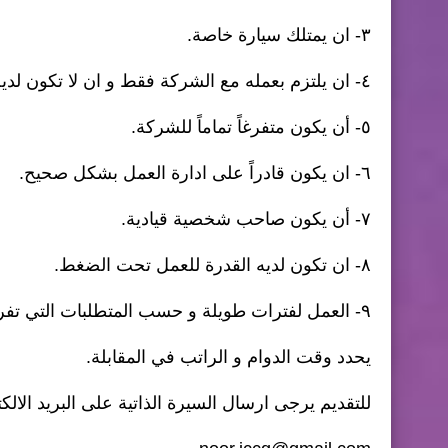
٣- ان يمتلك سيارة خاصة.
٤- ان يلتزم بعمله مع الشركة فقط و ان لا تكون لديه التزامات مع أية شركة او مكتب هندسي آخر.
٥- أن يكون متفرغاً تماماً للشركة.
٦- ان يكون قادراً على ادارة العمل بشكل صحيح.
٧- أن يكون صاحب شخصية قيادية.
٨- ان تكون لديه القدرة للعمل تحت الضغط.
٩- العمل لفترات طويلة و حسب المتطلبات التي تفرضها المهام الملقاة على عاتقه.
يحدد وقت الدوام و الراتب في المقابلة.
للتقديم يرجى ارسال السيرة الذاتية على البريد الال