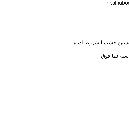
hr.alnub
لجنسين حسب الشروط ادناه