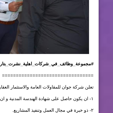
#مجموعة_وظائف_في_شركات_اهلية_نشرت_بتاريخ 21/3/7
=================================
تعلن شركة جوان للمقاولات العامة والاستثمار العقا
١- ان يكون حاصل على شهادة الهندسة المدنية و ان يكون لديه خبرة في مجال اختصاصه لا تقل عن ثلاث سنوات.
٢- ذو خبرة في مجال العمل وتنفيذ المشاريع.