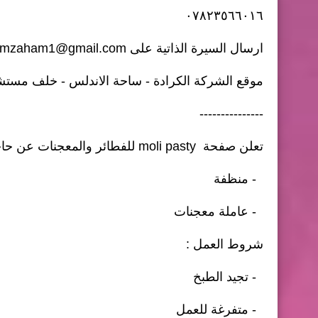
٠٧٨٢٣٥٦٦٠١٦
ارسال السيرة الذاتية على
mzaham1@gmail.com
موقع الشركة الكرادة - ساحة الاندلس - خلف مست
---------------
تعلن صفحة moli pasty للفطائر والمعجنات عن حاجتها الى :
- منظفة
- عاملة معجنات
شروط العمل :
- تجيد الطبخ
- متفرغة للعمل