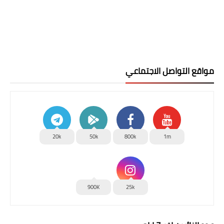
مواقع التواصل الاجتماعي
20k
50k
800k
1m
900K
25k