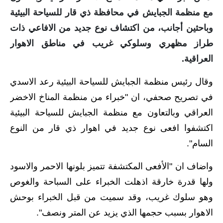
مع منظمة الجبايش في محافظة ذي قار للسياحة البيئية
الاخبار الاقتصادية
وباحثين أجانب، من اكتشاف نوع جديد من الافاعي ذات
الاخبار الرياضية
طراز مظهري وسلوكي غريب في مناطق الاهوار
العراقية.
المدارس
وقال رئيس منظمة الجبايش للسياحة البيئية رعد الاسدي
اخبار وقرارات وزارة التربية
في تصريح صحفي، ان "خبراء من منظمة المناخ الاخضر
نتائج الامتحانات
العراقي وبالتعاون مع منظمة الجبايش للسياحة البيئية
اكتشفوا افعى نوع جديد في اهوار ذي قار من النوع
المرحلة الابتدائية
السام".
المرحلة المتوسطة
واضاف ان "الأفعى المكتشفة تتميز بلونها الاحمر والاسود
المرحلة الاعدادية
ولها قدرة خارقة اذهلت الخبراء على السباحة والغوص
وهو سلوك غريب، وقد سميت من قبل الخبراء بوحش
اسئلة وزارية
الاهوار بسبب حجمها الذي يزيد عن المتر ونصف".