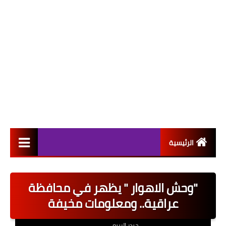
الرئيسية
التعيينات
"وحش الاهوار " يظهر في محافظة
اخبار القطاع العام
عراقية.. ومعلومات مخيفة
اخبار القطاع الخاص
حيدر الربيعي