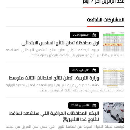
عدد الزائرين اخر 7 ايام
المشاركات الشائعة
21 مايو 2024
اول محافظة تعلن نتائج السادس الابتدائي
تربية الرصافة الأولى تعلن نتائج السادس الابتدائي لمشاهدة
النتيجة نزل هذا البرنامج من سوق بلي https://play.google.com/s…
01 يوليو 2022
وزارة التربية... تعلن نتائج امتحانات الثالث متوسط
كشف مصدر في وزارة التربية، اليوم الجمعة، اكمال تصحيح الوزارة
الدفاتر الامتحانية لجميع مواد مرحلة الثالث المتوسط باستثنا…
09 فبراير 2020
اليكم المحافظات العراقية التي ستشهد تساقط
للثلوج غدا الاثنين🥶
توقعت هيئة الانواء الجوية عن تساقط ثلوج في بعض مدن العراق من بينها