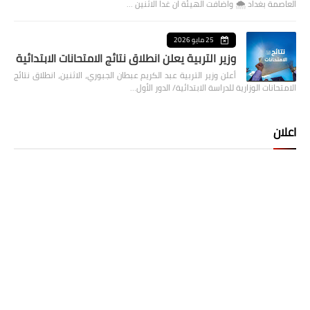
العاصمة بغداد ⁦🌨️⁩ واضافت الهيئة ان غدا الاثنين …
25 مايو 2026
وزير التربية يعلن انطلاق نتائج الامتحانات الابتدائية
أعلن وزير التربية عبد الكريم عبطان الجبوري، الاثنين، انطلاق نتائج
الامتحانات الوزارية للدراسة الابتدائية/ الدور الأول…
اعلان