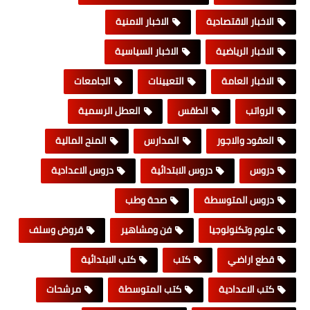
الاخبار الاقتصادية
الاخبار الامنية
الاخبار الرياضية
الاخبار السياسية
الاخبار العامة
التعيينات
الجامعات
الرواتب
الطقس
العطل الرسمية
العقود والاجور
المدارس
المنح المالية
دروس
دروس الابتدائية
دروس الاعدادية
دروس المتوسطة
صحة وطب
علوم وتكنولوجيا
فن ومشاهير
قروض وسلف
قطع اراضي
كتب
كتب الابتدائية
كتب الاعدادية
كتب المتوسطة
مرشحات