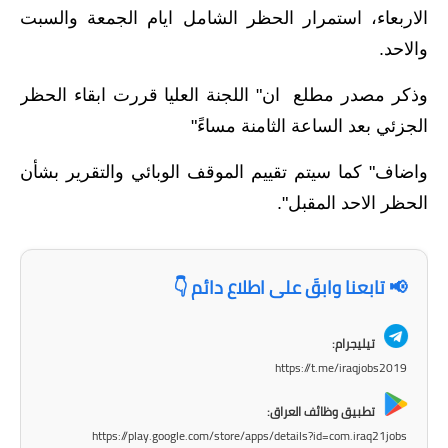
المرحلة الابتدائية
الاربعاء، استمرار الحظر الشامل ايام الجمعة والسبت
المرحلة المتوسطة
والاحد.
المرحلة الاعدادية
وذكر مصدر مطلع ان" اللجنة العليا قررت ابقاء الحظر
الجزئي بعد الساعة الثامنة مساءً"
مرشحات
واضاف" كما سيتم تقييم الموقف الوبائي والتقرير بشأن
المرحلة الابتدائية
الحظر الاحد المقبل".
المرحلة المتوسطة
المرحلة الاعدادية
📢 تابعنا وابقَ على اطلاع دائم 👇
كتب مدرسية
تيليجرام:
https://t.me/iraqjobs2019
المرحلة الابتدائية
تطبيق وظائف العراق:
المرحلة المتوسطة
https://play.google.com/store/apps/details?id=com.iraq21jobs