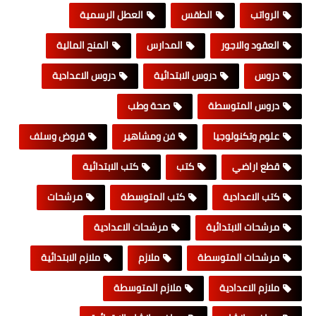
الرواتب
الطقس
العطل الرسمية
العقود والاجور
المدارس
المنح المالية
دروس
دروس الابتدائية
دروس الاعدادية
دروس المتوسطة
صحة وطب
علوم وتكنولوجيا
فن ومشاهير
قروض وسلف
قطع اراضي
كتب
كتب الابتدائية
كتب الاعدادية
كتب المتوسطة
مرشحات
مرشحات الابتدائية
مرشحات الاعدادية
مرشحات المتوسطة
ملازم
ملازم الابتدائية
ملازم الاعدادية
ملازم المتوسطة