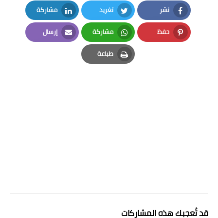
نشر
تغريد
مشاركة
المرحلة الابتدائية
LinkedIn
Twitter
Facebook
حفظ
مشاركة
إرسال
المرحلة المتوسطة
Email
Whatsapp
Pinterest
طباعة
المرحلة الاعدادية
Print
الجامعات
اخبار وقرارات وزارة التعليم
العالي
استمارة القبول المركزي
نتائج القبول المركزي
الطقس
العطل
قد تُعجبك هذه المشاركات