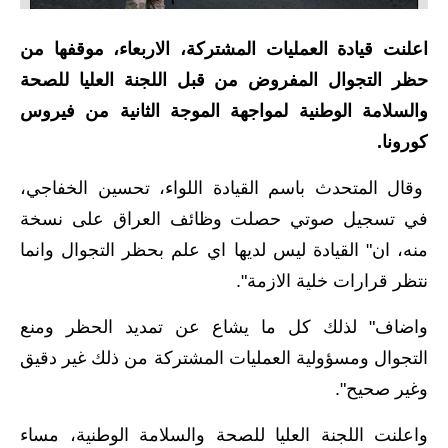
الاخبار الاقتصادية
اعلنت قيادة العمليات المشتركة، الاربعاء، موقفها من
الاخبار الرياضية
حظر التجوال المفروض من قبل اللجنة العليا للصحة
والسلامة الوطنية لمواجهة الموجة الثانية من فيروس
المدارس
كورونا.
اخبار وقرارات وزارة التربية
وقال المتحدث باسم القيادة اللواء، تحسين الخفاجي،
نتائج الامتحانات
في تسجيل صوتي حصلت وظائف العراق على نسخة
منه، ان" القيادة ليس لديها اي علم بحظر التجوال وانما
المرحلة الابتدائية
نتظر قرارات خلية الازمة".
المرحلة المتوسطة
واضاف" لذلك كل ما يشاع عن تمديد الحظر ومنع
المرحلة الاعدادية
التجوال ومسؤولية العمليات المشتركة من ذلك غير دقيق
وغير صحيح".
اسئلة وزارية
واعلنت اللجنة العليا للصحة والسلامة الوطنية، مساء