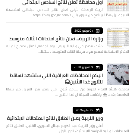
اول محافظة تعلن نتائج السادس الابتدائي
تربية الرصافة الأولى تعلن نتائج السادس الابتدائي لمشاهدة
النتيجة نزل هذا البرنامج من سوق بلي https://play.google.com/s…
01 يوليو 2022
وزارة التربية... تعلن نتائج امتحانات الثالث متوسط
كشف مصدر في وزارة التربية، اليوم الجمعة، اكمال تصحيح الوزارة
الدفاتر الامتحانية لجميع مواد مرحلة الثالث المتوسط باستثنا…
09 فبراير 2020
اليكم المحافظات العراقية التي ستشهد تساقط
للثلوج غدا الاثنين🥶
توقعت هيئة الانواء الجوية عن تساقط ثلوج في بعض مدن العراق من بينها
العاصمة بغداد ⁦🌨️⁩ واضافت الهيئة ان غدا الاثنين …
25 مايو 2026
وزير التربية يعلن انطلاق نتائج الامتحانات الابتدائية
أعلن وزير التربية عبد الكريم عبطان الجبوري، الاثنين، انطلاق نتائج
الامتحانات الوزارية للدراسة الابتدائية/ الدور الأول…