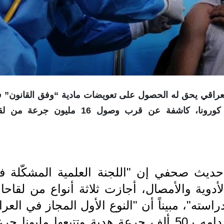
 العراقي يحق له الحصول على تعويضات مادية “وفق القانون” 
حال تعرضه لأي ضرر جراء تلقيه لقاح فيروس كورونا، كاشفة عن قرب وصول 16 مليون جرع
يث صحفي إن "اللجنة العلمية المشكّلة ف
الأدوية والأمصال، أجازت ثلاثة أنواع من لقاح
استه"، مبيناً أن "النوع الأول المجاز في العر
هو (سينوفارم) الصيني الذي بدأ استخدامه بـ50 ألف جرعة هدية وتتبعها مليونا 