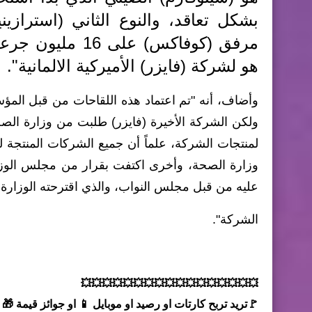
بشكل تعاقد، والنوع الثاني (استرازين
مرفق (كوفاكس) ع
هو لشركة (فايزر) الأميركية الالمانية".
وأضاف، أنه "تم اعتماد هذه اللقاحات من قبل المؤسس
ولكن الشركة الأخيرة (فايزر) طلبت من وزارة الصح
لمنتجات الشركة، علماً أن جميع الشركات المنتجة للق
وزارة الصحة، وأخرى اكتفت بقرار من مجلس الوزرا
عليه من قبل مجلس النواب، والذي اقترحته الوزارة 
الشركة".
💥💥💥💥💥💥💥💥💥💥💥💥💥💥💥💥💥
🚩تريد تربح كارتات او رصيد او موبايل 📱 او جوائز قيمة 🎁