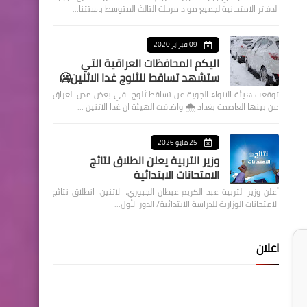
الدفاتر الامتحانية لجميع مواد مرحلة الثالث المتوسط باستثنا…
09 فبراير 2020
اليكم المحافظات العراقية التي
ستشهد تساقط للثلوج غدا الاثنين🥶
توقعت هيئة الانواء الجوية عن تساقط ثلوج في بعض مدن العراق
من بينها العاصمة بغداد ⁦🌨️⁩ واضافت الهيئة ان غدا الاثنين …
25 مايو 2026
وزير التربية يعلن انطلاق نتائج
الامتحانات الابتدائية
أعلن وزير التربية عبد الكريم عبطان الجبوري، الاثنين، انطلاق نتائج
الامتحانات الوزارية للدراسة الابتدائية/ الدور الأول…
اعلان