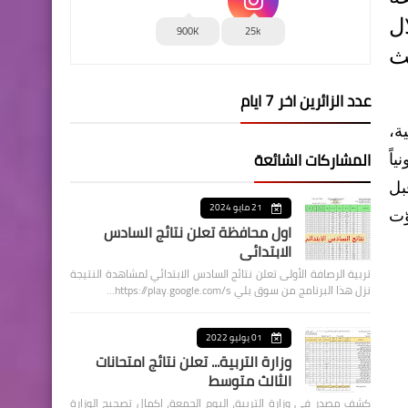
ل
900K
25k
لث
عدد الزائرين اخر 7 ايام
ة،
المشاركات الشائعة
اً
بل
21 مايو 2024
ّت
اول محافظة تعلن نتائج السادس
الابتدائي
تربية الرصافة الأولى تعلن نتائج السادس الابتدائي لمشاهدة النتيجة
نزل هذا البرنامج من سوق بلي https://play.google.com/s…
01 يوليو 2022
وزارة التربية... تعلن نتائج امتحانات
الثالث متوسط
كشف مصدر في وزارة التربية، اليوم الجمعة، اكمال تصحيح الوزارة