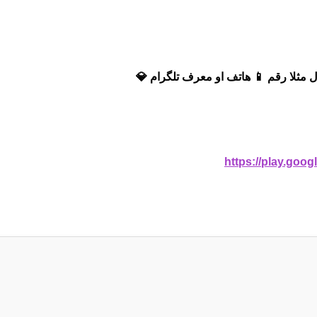
 مثلا رقم 📱 هاتف او معرف تلگرام 💎
https://play.goo