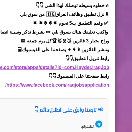
🚶خطوه بسيطه توصلك لهذا الشي 👇👇
⬇️ نزل تطبيق وظائف العراق🇮🇶 من سوق بلي
✅ وقيم التطبيق ب5 نجوم 🌟🌟🌟🌟 🌟
واكتب تعليقك هناك بسوق بلي ✏️ بشرط تذكر وسيلة اتصال
وراح نختار 3 فائزين 🥇🥈🥉🏆كل يوم جمعه 📅
وننشر الفائزين👨‍👩‍👦 بصفحتنا على الفيسبوك💻
رابط تنزيل التطبيق👇👇
gle.com/store/apps/details?id=com.Hayder.iraqJob
رابط صفحتنا على الفيسبوك👇👇
https://www.facebook.com/iraqjobsapplication/
📢 تابعنا وابقَ على اطلاع دائم 👇
تيليجرام: