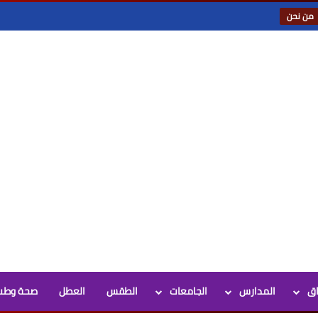
من نحن
اق
المدارس
الجامعات
الطقس
العطل
صحة وطب