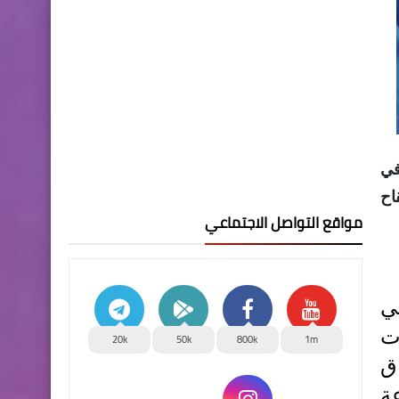
في
ة من لقاح
مواقع التواصل الاجتماعي
ي
ات
20k
50k
800k
1m
اق
جرعة