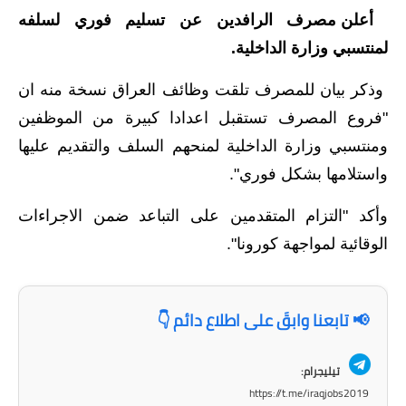
أعلن مصرف الرافدين عن تسليم فوري لسلفه
الاخبار الاقتصادية
لمنتسبي وزارة الداخلية.
الاخبار الرياضية
وذكر بيان للمصرف تلقت وظائف العراق نسخة منه ان
المدارس
"فروع المصرف تستقبل اعدادا كبيرة من الموظفين
ومنتسبي وزارة الداخلية لمنحهم السلف والتقديم عليها
اخبار وقرارات وزارة التربية
واستلامها بشكل فوري".
نتائج الامتحانات
وأكد "التزام المتقدمين على التباعد ضمن الاجراءات
المرحلة الابتدائية
الوقائية لمواجهة كورونا".
المرحلة المتوسطة
📢 تابعنا وابقَ على اطلاع دائم 👇
المرحلة الاعدادية
اسئلة وزارية
تيليجرام:
https://t.me/iraqjobs2019