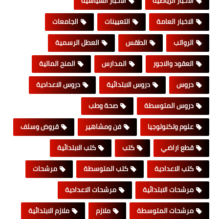
الاخبار الرياضية
الاخبار السياسية
الاخبار العامة
التعيينات
الجامعات
الرواتب
الطقس
العطل الرسمية
العقود والاجور
المدارس
المنح المالية
دروس
دروس الابتدائية
دروس الاعدادية
دروس المتوسطة
صحة وطب
علوم وتكنولوجيا
فن ومشاهير
قروض وسلف
قطع اراضي
كتب
كتب الابتدائية
كتب الاعدادية
كتب المتوسطة
مرشحات
مرشحات الابتدائية
مرشحات الاعدادية
مرشحات المتوسطة
ملازم
ملازم الابتدائية