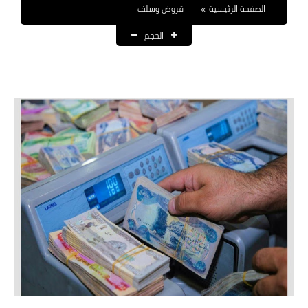
الصفحة الرئيسية
قروض وسلف
نتائج التعيينات
الحجم
العقود والاجور اليومية
الرواتب والقروض
الرواتب
القروض والسلف
المنح المالية
قطع الاراضي
اخبار العراق
الاخبار السياسية
الاخبار الامنية