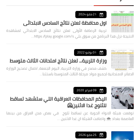
21 مايو 2024
اول محافظة تعلن نتائج السادس الابتدائي
تربية الرصافة الأولى تعلن نتائج السادس الابتدائي لمشاهدة
النتيجة نزل هذا البرنامج من سوق بلي https://play.google.com/s…
01 يوليو 2022
وزارة التربية... تعلن نتائج امتحانات الثالث متوسط
كشف مصدر في وزارة التربية، اليوم الجمعة، اكمال تصحيح الوزارة
الدفاتر الامتحانية لجميع مواد مرحلة الثالث المتوسط باستثنا…
09 فبراير 2020
اليكم المحافظات العراقية التي ستشهد تساقط
للثلوج غدا الاثنين🥶
توقعت هيئة الانواء الجوية عن تساقط ثلوج في بعض مدن العراق من بينها
العاصمة بغداد ⁦🌨️⁩ واضافت الهيئة ان غدا الاثنين …
25 مايو 2026