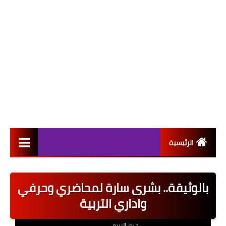
الرئيسية
التعيينات
بالوثيقة.. بشرى سارة لمحاضري وحرفي
اخبار القطاع العام
واداري التربية
اخبار القطاع الخاص
حيدر الربيعي