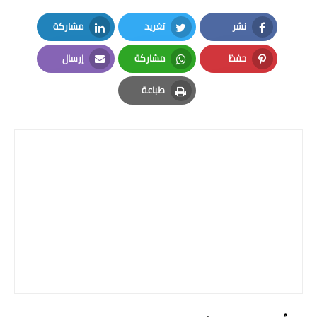
المرحلة الابتدائية
نشر
تغريد
مشاركة
LinkedIn
Twitter
Facebook
المرحلة المتوسطة
حفظ
مشاركة
إرسال
Email
Whatsapp
Pinterest
المرحلة الاعدادية
طباعة
Print
الجامعات
اخبار وقرارات وزارة التعليم
العالي
استمارة القبول المركزي
نتائج القبول المركزي
الطقس
العطل