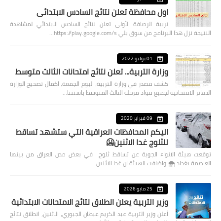
اول محافظة تعلن نتائج السادس الابتدائي
تربية الرصافة الأولى تعلن نتائج السادس الابتدائي لمشاهدة
النتيجة نزل هذا البرنامج من سوق بلي https://play.google.com/s…
01 يوليو 2022
وزارة التربية... تعلن نتائج امتحانات الثالث متوسط
كشف مصدر في وزارة التربية، اليوم الجمعة، اكمال تصحيح الوزارة
الدفاتر الامتحانية لجميع مواد مرحلة الثالث المتوسط باستثنا…
09 فبراير 2020
اليكم المحافظات العراقية التي ستشهد تساقط
للثلوج غدا الاثنين🥶
توقعت هيئة الانواء الجوية عن تساقط ثلوج في بعض مدن العراق من بينها
العاصمة بغداد ⁦🌨️⁩ واضافت الهيئة ان غدا الاثنين …
25 مايو 2026
وزير التربية يعلن انطلاق نتائج الامتحانات الابتدائية
أعلن وزير التربية عبد الكريم عبطان الجبوري، الاثنين، انطلاق نتائج