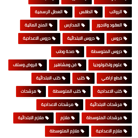
الرواتب
الطقس
العطل الرسمية
العقود والاجور
المدارس
المنح المالية
دروس
دروس الابتدائية
دروس الاعدادية
دروس المتوسطة
صحة وطب
علوم وتكنولوجيا
فن ومشاهير
قروض وسلف
قطع اراضي
كتب
كتب الابتدائية
كتب الاعدادية
كتب المتوسطة
مرشحات
مرشحات الابتدائية
مرشحات الاعدادية
مرشحات المتوسطة
ملازم
ملازم الابتدائية
ملازم الاعدادية
ملازم المتوسطة