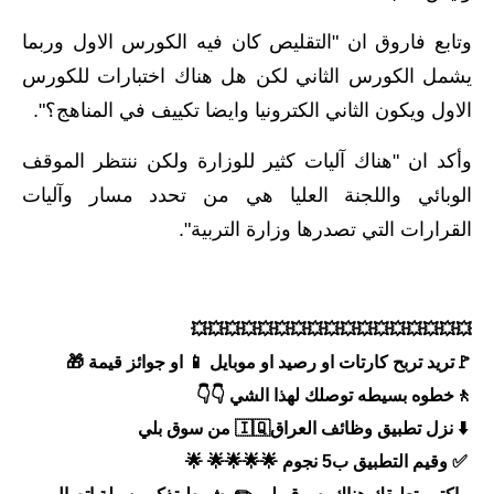
المرحلة الابتدائية
وتابع فاروق ان "التقليص كان فيه الكورس الاول وربما
المرحلة المتوسطة
يشمل الكورس الثاني لكن هل هناك اختبارات للكورس
المرحلة الاعدادية
الاول ويكون الثاني الكترونيا وايضا تكييف في المناهج؟".
مرشحات
وأكد ان "هناك آليات كثير للوزارة ولكن ننتظر الموقف
الوبائي واللجنة العليا هي من تحدد مسار وآليات
المرحلة الابتدائية
القرارات التي تصدرها وزارة التربية".
المرحلة المتوسطة
المرحلة الاعدادية
💥💥💥💥💥💥💥💥💥💥💥💥💥💥💥💥💥
كتب مدرسية
🚩تريد تربح كارتات او رصيد او موبايل 📱 او جوائز قيمة 🎁
🚶خطوه بسيطه توصلك لهذا الشي 👇👇
المرحلة الابتدائية
⬇️ نزل تطبيق وظائف العراق🇮🇶 من سوق بلي
المرحلة المتوسطة
✅ وقيم التطبيق ب5 نجوم 🌟🌟🌟🌟 🌟