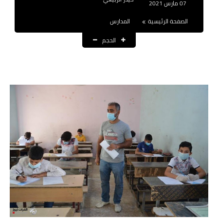
07 مارس 2021
نتائج التعيينات
الصفحة الرئيسية
المدارس
العقود والاجور اليومية
الحجم
الرواتب والقروض
الرواتب
القروض والسلف
المنح المالية
قطع الاراضي
اخبار العراق
الاخبار السياسية
الاخبار الامنية