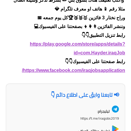
واكتب تعليقك هناك بسوق بلي ✏️ بشرط تذكر وسيلة اتصال
المرحلة الاعدادية
مثلا رقم 📱 هاتف او معرف تلگرام 💎
ملازم دراسية
وراح نختار 3 فائزين 🥇🥈🥉🏆كل يوم جمعه 📅
وننشر الفائزين👨‍👩‍👦 بصفحتنا على الفيسبوك💻
المرحلة الابتدائية
رابط تنزيل التطبيق👇👇
المرحلة المتوسطة
https://play.google.com/store/apps/details?
id=com.Hayder.iraqJob
المرحلة الاعدادية
رابط صفحتنا على الفيسبوك👇👇
دروس
https://www.facebook.com/iraqjobsapplication/
المرحلة الابتدائية
📢 تابعنا وابقَ على اطلاع دائم 👇
المرحلة المتوسطة
تيليجرام:
المرحلة الاعدادية
https://t.me/iraqjobs2019
مواضيع انشاء