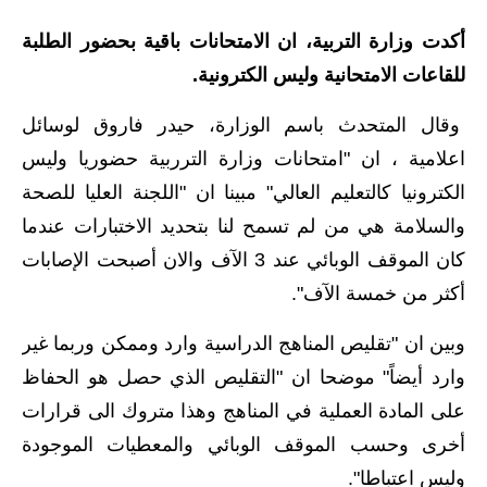
الاخبار الاقتصادية
أكدت وزارة التربية، ان الامتحانات باقية بحضور الطلبة
للقاعات الامتحانية وليس الكترونية.
الاخبار الرياضية
وقال المتحدث باسم الوزارة، حيدر فاروق لوسائل
المدارس
اعلامية ، ان "امتحانات وزارة الترربية حضوريا وليس
اخبار وقرارات وزارة التربية
الكترونيا كالتعليم العالي" مبينا ان "اللجنة العليا للصحة
والسلامة هي من لم تسمح لنا بتحديد الاختبارات عندما
نتائج الامتحانات
كان الموقف الوبائي عند 3 الآف والان أصبحت الإصابات
المرحلة الابتدائية
أكثر من خمسة الآف".
المرحلة المتوسطة
وبين ان "تقليص المناهج الدراسية وارد وممكن وربما غير
وارد أيضاً" موضحا ان "التقليص الذي حصل هو الحفاظ
المرحلة الاعدادية
على المادة العملية في المناهج وهذا متروك الى قرارات
اسئلة وزارية
أخرى وحسب الموقف الوبائي والمعطيات الموجودة
وليس اعتباطا".