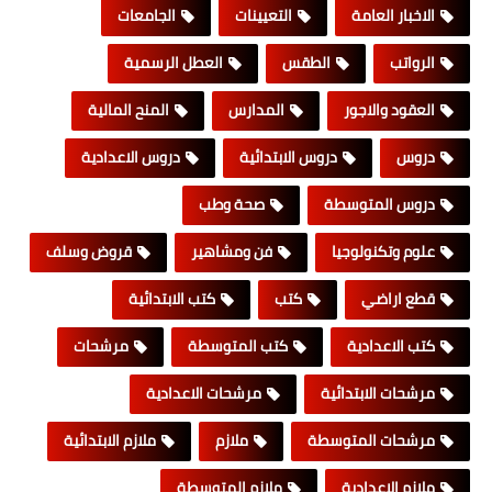
الاخبار العامة
التعيينات
الجامعات
الرواتب
الطقس
العطل الرسمية
العقود والاجور
المدارس
المنح المالية
دروس
دروس الابتدائية
دروس الاعدادية
دروس المتوسطة
صحة وطب
علوم وتكنولوجيا
فن ومشاهير
قروض وسلف
قطع اراضي
كتب
كتب الابتدائية
كتب الاعدادية
كتب المتوسطة
مرشحات
مرشحات الابتدائية
مرشحات الاعدادية
مرشحات المتوسطة
ملازم
ملازم الابتدائية
ملازم الاعدادية
ملازم المتوسطة