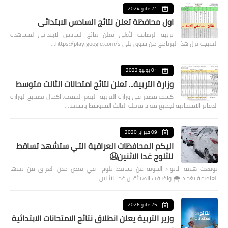
21 مايو 2024
اول محافظة تعلن نتائج السادس الابتدائي
تربية الرصافة الأولى تعلن نتائج السادس الابتدائي لمشاهدة
النتيجة نزل هذا البرنامج من سوق بلي https://play.google.com/s…
01 يوليو 2022
وزارة التربية... تعلن نتائج امتحانات الثالث متوسط
كشف مصدر في وزارة التربية، اليوم الجمعة، اكمال تصحيح الوزارة
الدفاتر الامتحانية لجميع مواد مرحلة الثالث المتوسط باستثنا…
09 فبراير 2020
اليكم المحافظات العراقية التي ستشهد تساقط
للثلوج غدا الاثنين🥶
توقعت هيئة الانواء الجوية عن تساقط ثلوج في بعض مدن العراق من بينها
العاصمة بغداد ⁦🌨️⁩ واضافت الهيئة ان غدا الاثنين …
25 مايو 2026
وزير التربية يعلن انطلاق نتائج الامتحانات الابتدائية