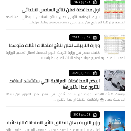
21 مايو 2024
اول محافظة تعلن نتائج السادس الابتدائي
تربية الرصافة الأولى تعلن نتائج السادس الابتدائي لمشاهدة
النتيجة نزل هذا البرنامج من سوق بلي https://play.google.com/s…
01 يوليو 2022
وزارة التربية... تعلن نتائج امتحانات الثالث متوسط
كشف مصدر في وزارة التربية، اليوم الجمعة، اكمال تصحيح الوزارة
الدفاتر الامتحانية لجميع مواد مرحلة الثالث المتوسط باستثنا…
09 فبراير 2020
اليكم المحافظات العراقية التي ستشهد تساقط
للثلوج غدا الاثنين🥶
توقعت هيئة الانواء الجوية عن تساقط ثلوج في بعض مدن العراق من بينها
العاصمة بغداد ⁦🌨️⁩ واضافت الهيئة ان غدا الاثنين …
25 مايو 2026
وزير التربية يعلن انطلاق نتائج الامتحانات الابتدائية
أعلن وزير التربية عبد الكريم عبطان الجبوري، الاثنين، انطلاق نتائج