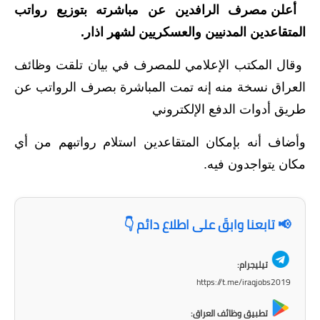
أعلن مصرف الرافدين عن مباشرته بتوزيع رواتب
الاخبار الاقتصادية
المتقاعدين المدنيين والعسكريين لشهر اذار.
الاخبار الرياضية
وقال المكتب الإعلامي للمصرف في بيان تلقت وظائف
العراق نسخة منه إنه تمت المباشرة بصرف الرواتب عن
المدارس
طريق أدوات الدفع الإلكتروني
اخبار وقرارات وزارة التربية
وأضاف أنه بإمكان المتقاعدين استلام رواتبهم من أي
نتائج الامتحانات
مكان يتواجدون فيه.
المرحلة الابتدائية
📢 تابعنا وابقَ على اطلاع دائم 👇
المرحلة المتوسطة
المرحلة الاعدادية
تيليجرام:
https://t.me/iraqjobs2019
اسئلة وزارية
تطبيق وظائف العراق: