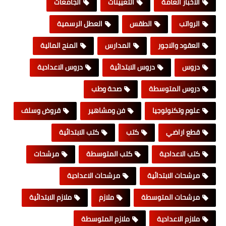
الاخبار العامة
التعيينات
الجامعات
الرواتب
الطقس
العطل الرسمية
العقود والاجور
المدارس
المنح المالية
دروس
دروس الابتدائية
دروس الاعدادية
دروس المتوسطة
صحة وطب
علوم وتكنولوجيا
فن ومشاهير
قروض وسلف
قطع اراضي
كتب
كتب الابتدائية
كتب الاعدادية
كتب المتوسطة
مرشحات
مرشحات الابتدائية
مرشحات الاعدادية
مرشحات المتوسطة
ملازم
ملازم الابتدائية
ملازم الاعدادية
ملازم المتوسطة