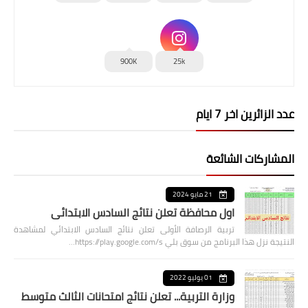
900K
25k
عدد الزائرين اخر 7 ايام
المشاركات الشائعة
21 مايو 2024
اول محافظة تعلن نتائج السادس الابتدائي
تربية الرصافة الأولى تعلن نتائج السادس الابتدائي لمشاهدة
النتيجة نزل هذا البرنامج من سوق بلي https://play.google.com/s…
01 يوليو 2022
وزارة التربية... تعلن نتائج امتحانات الثالث متوسط