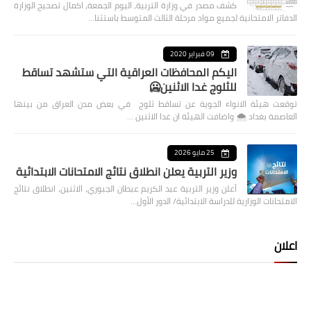
كشف مصدر في وزارة التربية، اليوم الجمعة، اكمال تصحيح الوزارة
الدفاتر الامتحانية لجميع مواد مرحلة الثالث المتوسط باستثنا…
09 فبراير 2020
اليكم المحافظات العراقية التي ستشهد تساقط
للثلوج غدا الاثنين🥶
توقعت هيئة الانواء الجوية عن تساقط ثلوج في بعض مدن العراق من بينها
العاصمة بغداد ⁦🌨️⁩ واضافت الهيئة ان غدا الاثنين …
25 مايو 2026
وزير التربية يعلن انطلاق نتائج الامتحانات الابتدائية
أعلن وزير التربية عبد الكريم عبطان الجبوري، الاثنين، انطلاق نتائج
الامتحانات الوزارية للدراسة الابتدائية/ الدور الأول…
اعلان