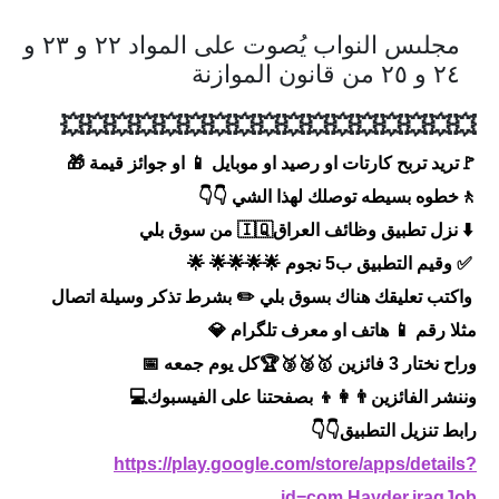
الاخبار الاقتصادية
مجلىس النواب يُصوت على المواد ٢٢ و ٢٣ و
٢٤ و ٢٥ من قانون الموازنة
الاخبار الرياضية
💥💥💥💥💥💥💥💥💥💥💥💥💥💥💥💥💥
المدارس
🚩تريد تربح كارتات او رصيد او موبايل 📱 او جوائز قيمة 🎁
اخبار وقرارات وزارة التربية
🚶خطوه بسيطه توصلك لهذا الشي 👇👇
⬇️ نزل تطبيق وظائف العراق🇮🇶 من سوق بلي
نتائج الامتحانات
✅ وقيم التطبيق ب5 نجوم 🌟🌟🌟🌟 🌟
المرحلة الابتدائية
واكتب تعليقك هناك بسوق بلي ✏️ بشرط تذكر وسيلة اتصال
مثلا رقم 📱 هاتف او معرف تلگرام 💎
المرحلة المتوسطة
وراح نختار 3 فائزين 🥇🥈🥉🏆كل يوم جمعه 📅
المرحلة الاعدادية
وننشر الفائزين👨‍👩‍👦 بصفحتنا على الفيسبوك💻
رابط تنزيل التطبيق👇👇
اسئلة وزارية
https://play.google.com/store/apps/details?
id=com.Hayder.iraqJob