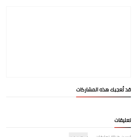
المرحلة الابتدائية
المرحلة المتوسطة
المرحلة الاعدادية
الجامعات
اخبار وقرارات وزارة التعليم
العالي
استمارة القبول المركزي
قد تُعجبك هذه المشاركات
نتائج القبول المركزي
الطقس
تعليقات
العطل
ليست هناك تعليقات