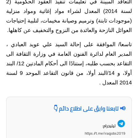
التعاقد المبينة في تعليمات تنفيذ العقود الحكومية (2
لسنة 2014) المعدل لشراء مواد إغاثية ومواد منزلية
(موجودات ثابتة) وترميم وصيانة مخيمات، لتلبية إحتياجات
العوائل النازحة والعائدة من النزوح والتخفيف عن كاهلها.
تاسعا/ الموافقة على إحالة السيد علي عويد العبادي ،
المدير العام لدائرة الفنون العامة في وزارة الثقافة الى
التقاعد بحسب طلبه، إستنادًا الى أحكام المادتين 12/ البند
أولا، و 14/البند أولا، من قانون التقاعد الموحد 9 لسنة
2014 المعدل .
📢 تابعنا وابقَ على اطلاع دائم 👇
تيليجرام:
https://t.me/iraqjobs2019