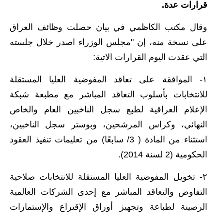
قرارات عدة.
الاخبار الاقتصادية
وقال مكتب الكاظمي في بيان حصلت وظائف العراق
الاخبار الرياضية
على نسخة منه، إن "مجلس الوزراء اصدر خلال جلسته
التي عقدت اليوم القرارات الاتية:
المدارس
١- الموافقة على تعاقد المفوضية العليا المستقلة
اخبار وقرارات وزارة التربية
للانتخابات بأسلوب التعاقد المباشر مع مطبعة شبكة
نتائج الامتحانات
الإعلام العراقية لطبع سجل الناخبين العام والخاص
النهائي، وكراس المرشحين، وبوستر سجل الناخبين،
المرحلة الابتدائية
استثناء من المادة ( 3/ سابعًا) من تعليمات تنفيذ العقود
المرحلة المتوسطة
الحكومية (2 لسنة 2014).
المرحلة الاعدادية
٢- تخويل المفوضية العليا المستقلة للانتخابات صلاحية
التفاوض والتعاقد المباشر مع إحدى الشركات العالمية
اسئلة وزارية
الرصينة لطباعة وتجهيز أوراق الإقتراع والإستمارات