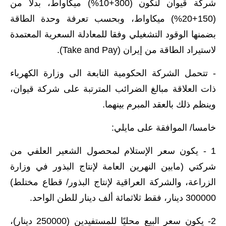
صحة وطب
شركة قيوان لتكون (300+10%) ميكاواط، بدلًا من
(150+20%) ميكاواط، وبحسب تعرفة وحدة الطاقة
فن ومشاهير
بضمنها الوقود التشغيلي وفقا للمعادلة السعرية المعتمدة
العامة
لاستيراد الطاقة من إيران (Take and Pay).
- تتحمل الشركة الحكومية التابعة الى وزارة الكهرباء
ذات العلاقة مبالغ الضرائب المترتبة على شركة قيوان،
وينظم ذلك بالعقد المبرم بينهما.
خامسا/ الموافقة على مايلي:
1 - يكون سعر الإستلام لمحصول الشعير العلفي من
شركتي (مابين النهرين العامة لإنتاج البذور في وزارة
الزراعة، والشركة العراقية لإنتاج البذور/ قطاع مختلط)
300000 دينار، فقط ثلاثمائة ألف دينار للطن الواحد.
2- يكون سعر البيع محليًا للمستفيدين (250000 دينار)،