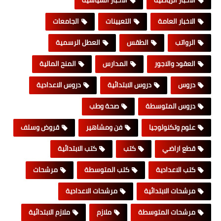
الاخبار العامة
التعيينات
الجامعات
الرواتب
الطقس
العطل الرسمية
العقود والاجور
المدارس
المنح المالية
دروس
دروس الابتدائية
دروس الاعدادية
دروس المتوسطة
صحة وطب
علوم وتكنولوجيا
فن ومشاهير
قروض وسلف
قطع اراضي
كتب
كتب الابتدائية
كتب الاعدادية
كتب المتوسطة
مرشحات
مرشحات الابتدائية
مرشحات الاعدادية
مرشحات المتوسطة
ملازم
ملازم الابتدائية