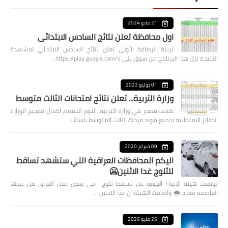
21 مايو 2024
اول محافظة تعلن نتائج السادس الابتدائي
تربية الرصافة الأولى تعلن نتائج السادس الابتدائي لمشاهدة
النتيجة نزل هذا البرنامج من سوق بلي https://play.google.com/s…
01 يوليو 2022
وزارة التربية... تعلن نتائج امتحانات الثالث متوسط
كشف مصدر في وزارة التربية، اليوم الجمعة، اكمال تصحيح الوزارة
الدفاتر الامتحانية لجميع مواد مرحلة الثالث المتوسط باستثنا…
09 فبراير 2020
اليكم المحافظات العراقية التي ستشهد تساقط
للثلوج غدا الاثنين🥶
توقعت هيئة الانواء الجوية عن تساقط ثلوج في بعض مدن العراق من بينها
العاصمة بغداد ⁦🌨️⁩ واضافت الهيئة ان غدا الاثنين …
25 مايو 2026