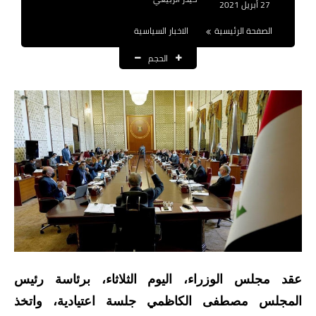
27 أبريل 2021
نتائج التعيينات
الصفحة الرئيسية
الاخبار السياسية
العقود والاجور اليومية
الحجم
الرواتب والقروض
الرواتب
القروض والسلف
المنح المالية
قطع الاراضي
اخبار العراق
الاخبار السياسية
عقد مجلس الوزراء، اليوم الثلاثاء، برئاسة رئيس
المجلس مصطفى الكاظمي جلسة اعتيادية، واتخذ
الاخبار الامنية