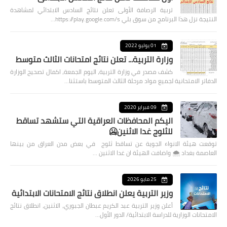
تربية الرصافة الأولى تعلن نتائج السادس الابتدائي لمشاهدة
النتيجة نزل هذا البرنامج من سوق بلي https://play.google.com/s…
01 يوليو 2022
وزارة التربية... تعلن نتائج امتحانات الثالث متوسط
كشف مصدر في وزارة التربية، اليوم الجمعة، اكمال تصحيح الوزارة
الدفاتر الامتحانية لجميع مواد مرحلة الثالث المتوسط باستثنا…
09 فبراير 2020
اليكم المحافظات العراقية التي ستشهد تساقط
للثلوج غدا الاثنين🥶
توقعت هيئة الانواء الجوية عن تساقط ثلوج في بعض مدن العراق من بينها
العاصمة بغداد ⁦🌨️⁩ واضافت الهيئة ان غدا الاثنين …
25 مايو 2026
وزير التربية يعلن انطلاق نتائج الامتحانات الابتدائية
أعلن وزير التربية عبد الكريم عبطان الجبوري، الاثنين، انطلاق نتائج
الامتحانات الوزارية للدراسة الابتدائية/ الدور الأول…