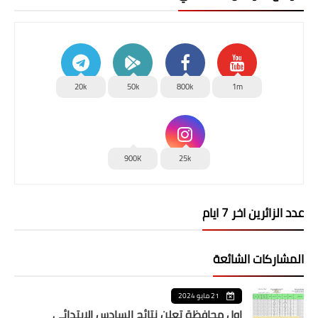
20k
50k
800k
1m
900K
25k
عدد الزائرين اخر 7 ايام
المشاركات الشائعة
21 مايو 2024
اول محافظة تعلن نتائج السادس الابتدائي