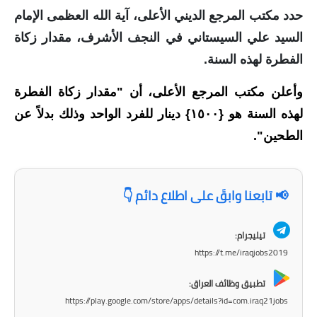
حدد مكتب المرجع الديني الأعلى، آية الله العظمى الإمام
الاخبار الاقتصادية
السيد علي السيستاني في النجف الأشرف، مقدار زكاة
الاخبار الرياضية
الفطرة لهذه السنة.
المدارس
وأعلن مكتب المرجع الأعلى، أن "مقدار زكاة الفطرة
لهذه السنة هو {١٥٠٠} دينار للفرد الواحد وذلك بدلاً عن
اخبار وقرارات وزارة التربية
الطحين".
نتائج الامتحانات
المرحلة الابتدائية
📢 تابعنا وابقَ على اطلاع دائم 👇
المرحلة المتوسطة
تيليجرام:
https://t.me/iraqjobs2019
المرحلة الاعدادية
تطبيق وظائف العراق:
اسئلة وزارية
https://play.google.com/store/apps/details?id=com.iraq21jobs