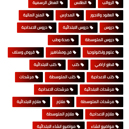
الرواتب
الطقس
العطل الرسمية
العقود والاجور
المدارس
المنح المالية
دروس
دروس الابتدائية
دروس الاعدادية
دروس المتوسطة
صحة وطب
علوم وتكنولوجيا
فن ومشاهير
قروض وسلف
قطع اراضي
كتب
كتب الابتدائية
كتب الاعدادية
كتب المتوسطة
مرشحات
مرشحات الابتدائية
مرشحات الاعدادية
مرشحات المتوسطة
ملازم
ملازم الابتدائية
ملازم الاعدادية
ملازم المتوسطة
مواضيع انشاء
مواضيع انشاء الابتدائية