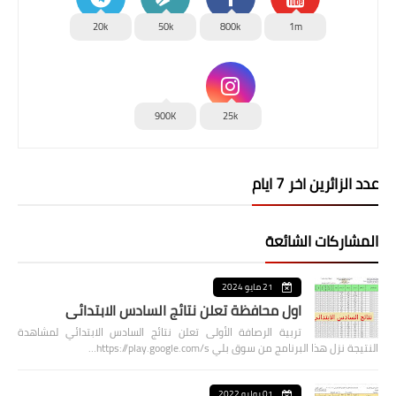
20k
50k
800k
1m
900K
25k
عدد الزائرين اخر 7 ايام
المشاركات الشائعة
21 مايو 2024
اول محافظة تعلن نتائج السادس الابتدائي
تربية الرصافة الأولى تعلن نتائج السادس الابتدائي لمشاهدة
النتيجة نزل هذا البرنامج من سوق بلي https://play.google.com/s…
01 يوليو 2022