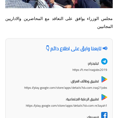
الاخبار الاقتصادية
مجلس الوزراء يوافق على التعاقد مع المحاضرين والاداريين
الاخبار الرياضية
المجانيين
المدارس
اخبار وقرارات وزارة التربية
📢 تابعنا وابقَ على اطلاع دائم 👇
نتائج الامتحانات
تيليجرام:
https://t.me/iraqjobs2019
المرحلة الابتدائية
تطبيق وظائف العراق:
المرحلة المتوسطة
https://play.google.com/store/apps/details?id=com.iraq21jobs
المرحلة الاعدادية
تطبيق الرعاية الاجتماعية:
https://play.google.com/store/apps/details?id=com.re3ayah1
اسئلة وزارية
فيسبوك: