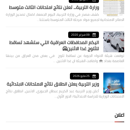
وزارة التربية... تعلن نتائج امتحانات الثالث متوسط
كشف مصدر في وزارة التربية، اليوم الجمعة، اكمال تصحيح الوزارة
الدفاتر الامتحانية لجميع مواد مرحلة الثالث المتوسط باستثنا…
09 فبراير 2020
اليكم المحافظات العراقية التي ستشهد تساقط
للثلوج غدا الاثنين🥶
توقعت هيئة الانواء الجوية عن تساقط ثلوج في بعض مدن العراق من بينها
العاصمة بغداد ⁦🌨️⁩ واضافت الهيئة ان غدا الاثنين …
25 مايو 2026
وزير التربية يعلن انطلاق نتائج الامتحانات الابتدائية
أعلن وزير التربية عبد الكريم عبطان الجبوري، الاثنين، انطلاق نتائج
الامتحانات الوزارية للدراسة الابتدائية/ الدور الأول…
اعلان