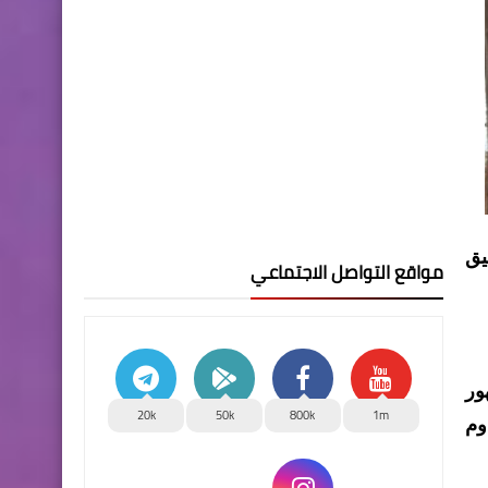
يق
مواقع التواصل الاجتماعي
ور
20k
50k
800k
1m
وم