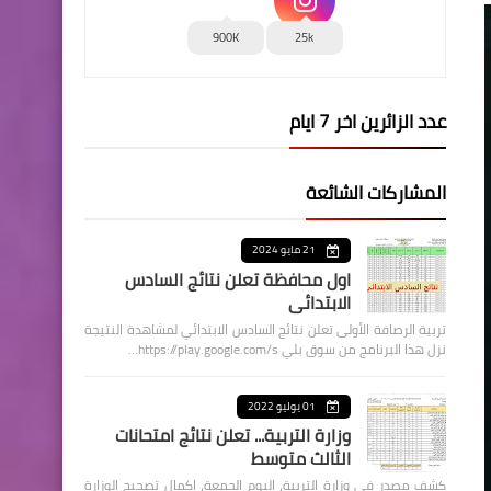
900K
25k
عدد الزائرين اخر 7 ايام
المشاركات الشائعة
21 مايو 2024
اول محافظة تعلن نتائج السادس
الابتدائي
تربية الرصافة الأولى تعلن نتائج السادس الابتدائي لمشاهدة النتيجة
نزل هذا البرنامج من سوق بلي https://play.google.com/s…
01 يوليو 2022
وزارة التربية... تعلن نتائج امتحانات
الثالث متوسط
كشف مصدر في وزارة التربية، اليوم الجمعة، اكمال تصحيح الوزارة