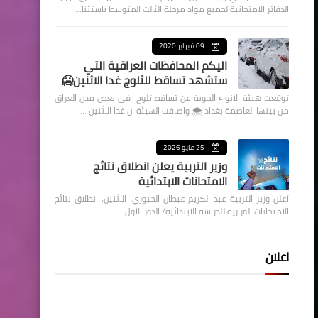
الدفاتر الامتحانية لجميع مواد مرحلة الثالث المتوسط باستثنا…
09 فبراير 2020
اليكم المحافظات العراقية التي
ستشهد تساقط للثلوج غدا الاثنين🥶
توقعت هيئة الانواء الجوية عن تساقط ثلوج في بعض مدن العراق
من بينها العاصمة بغداد ⁦🌨️⁩ واضافت الهيئة ان غدا الاثنين …
25 مايو 2026
وزير التربية يعلن انطلاق نتائج
الامتحانات الابتدائية
أعلن وزير التربية عبد الكريم عبطان الجبوري، الاثنين، انطلاق نتائج
الامتحانات الوزارية للدراسة الابتدائية/ الدور الأول…
اعلان