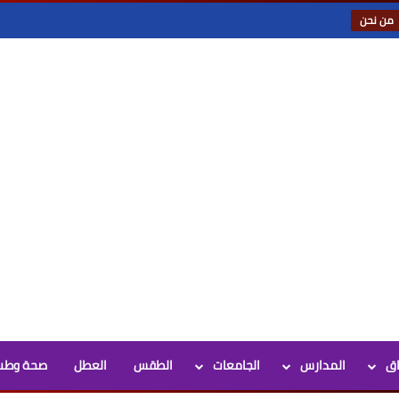
من نحن
اق
المدارس
الجامعات
الطقس
العطل
صحة وطب