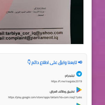
📢 تابعنا وابقَ على اطلاع دائم 👇
تيليجرام:
https://t.me/iraqjobs2019
تطبيق وظائف العراق:
https://play.google.com/store/apps/details?id=com.iraq21jobs