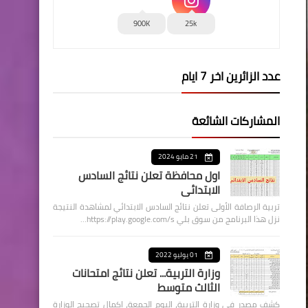
900K
25k
عدد الزائرين اخر 7 ايام
المشاركات الشائعة
21 مايو 2024
اول محافظة تعلن نتائج السادس
الابتدائي
تربية الرصافة الأولى تعلن نتائج السادس الابتدائي لمشاهدة النتيجة
نزل هذا البرنامج من سوق بلي https://play.google.com/s…
01 يوليو 2022
وزارة التربية... تعلن نتائج امتحانات
الثالث متوسط
كشف مصدر في وزارة التربية، اليوم الجمعة، اكمال تصحيح الوزارة