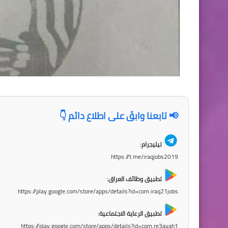
📢 تابعنا وابقَ على اطلاع دائم 👇
تيليجرام:
https://t.me/iraqjobs2019
تطبيق وظائف العراق:
https://play.google.com/store/apps/details?id=com.iraq21jobs
تطبيق الرعاية الاجتماعية:
https://play.google.com/store/apps/details?id=com.re3ayah1