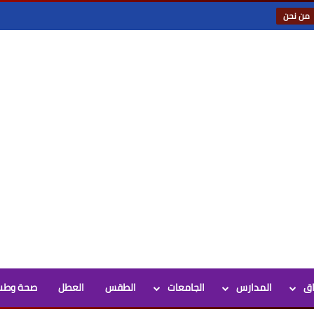
من نحن
اق
المدارس
الجامعات
الطقس
العطل
صحة وطب