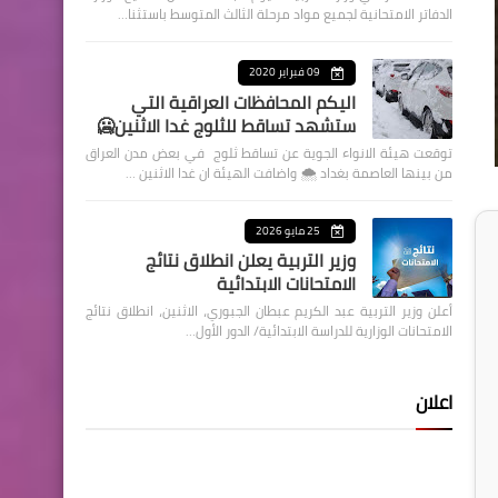
الدفاتر الامتحانية لجميع مواد مرحلة الثالث المتوسط باستثنا…
09 فبراير 2020
اليكم المحافظات العراقية التي
ستشهد تساقط للثلوج غدا الاثنين🥶
توقعت هيئة الانواء الجوية عن تساقط ثلوج في بعض مدن العراق
من بينها العاصمة بغداد ⁦🌨️⁩ واضافت الهيئة ان غدا الاثنين …
25 مايو 2026
وزير التربية يعلن انطلاق نتائج
الامتحانات الابتدائية
أعلن وزير التربية عبد الكريم عبطان الجبوري، الاثنين، انطلاق نتائج
الامتحانات الوزارية للدراسة الابتدائية/ الدور الأول…
اعلان