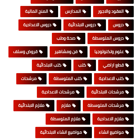
العقود والاجور
المدارس
المنح المالية
دروس
دروس الابتدائية
دروس الاعدادية
دروس المتوسطة
صحة وطب
علوم وتكنولوجيا
فن ومشاهير
قروض وسلف
قطع اراضي
كتب
كتب الابتدائية
كتب الاعدادية
كتب المتوسطة
مرشحات
مرشحات الابتدائية
مرشحات الاعدادية
مرشحات المتوسطة
ملازم
ملازم الابتدائية
ملازم الاعدادية
ملازم المتوسطة
مواضيع انشاء
مواضيع انشاء الابتدائية