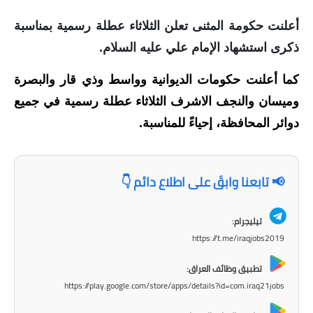
الاخبار الاقتصادية
أعلنت حكومة المثنى تعلن الثلاثاء عطلة رسمية بمناسبة
ذكرى استشهاد الإمام علي عليه السلام.
الاخبار الرياضية
كما أعلنت حكومات الديوانية وواسط وذي قار والبصرة
المدارس
وميسان والنجف الاشرف الثلاثاء عطلة رسمية في جميع
اخبار وقرارات وزارة التربية
دوائر المحافظة، إحياءً للمناسبة.
نتائج الامتحانات
📢 تابعنا وابقَ على اطلاع دائم 👇
المرحلة الابتدائية
المرحلة المتوسطة
تيليجرام:
https://t.me/iraqjobs2019
المرحلة الاعدادية
تطبيق وظائف العراق:
اسئلة وزارية
https://play.google.com/store/apps/details?id=com.iraq21jobs