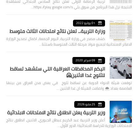
تربية الرصافة الأولى تعلن نتائج السادس الابتدائي لمشاهدة
النتيجة نزل هذا البرنامج من سوق بلي https://play.google.com/s…
01 يوليو 2022
وزارة التربية... تعلن نتائج امتحانات الثالث متوسط
كشف مصدر في وزارة التربية، اليوم الجمعة، اكمال تصحيح الوزارة
الدفاتر الامتحانية لجميع مواد مرحلة الثالث المتوسط باستثنا…
09 فبراير 2020
اليكم المحافظات العراقية التي ستشهد تساقط
للثلوج غدا الاثنين🥶
توقعت هيئة الانواء الجوية عن تساقط ثلوج في بعض مدن العراق من بينها
العاصمة بغداد ⁦🌨️⁩ واضافت الهيئة ان غدا الاثنين …
25 مايو 2026
وزير التربية يعلن انطلاق نتائج الامتحانات الابتدائية
أعلن وزير التربية عبد الكريم عبطان الجبوري، الاثنين، انطلاق نتائج
الامتحانات الوزارية للدراسة الابتدائية/ الدور الأول…