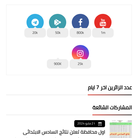
20k
50k
800k
1m
900K
25k
عدد الزائرين اخر 7 ايام
المشاركات الشائعة
21 مايو 2024
اول محافظة تعلن نتائج السادس الابتدائي