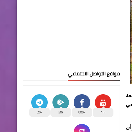
مواقع التواصل الاجتماعي
عة
جامعي
20k
50k
800k
1m
أي