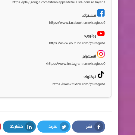
https://play.google.com/store/apps/details?id=com.re3ayah1
فيسبوك:
https://www.facebook.com/iraqjobs9
يوتيوب:
https://www.youtube.com/@iraqjobs
انستغرام:
https://www.instagram.com/iraqjobs0/
تيكتوك:
https://www.tiktok.com/@iraqjobs
نشر
تغريد
مشاركة
LinkedIn
Twitter
Facebook