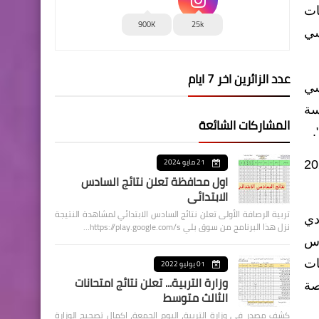
ات
900K
25k
سي
عدد الزائرين اخر 7 ايام
سي
سة
المشاركات الشائعة
.
21 مايو 2024
عي للعام الدراسي 2021/2020
اول محافظة تعلن نتائج السادس
الابتدائي
تربية الرصافة الأولى تعلن نتائج السادس الابتدائي لمشاهدة النتيجة
دي
نزل هذا البرنامج من سوق بلي https://play.google.com/s…
 للسادس
ات
01 يوليو 2022
وزارة التربية... تعلن نتائج امتحانات
صة
الثالث متوسط
كشف مصدر في وزارة التربية، اليوم الجمعة، اكمال تصحيح الوزارة