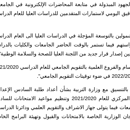
لجهود المبذولة في متابعة المحاضرات الإلكترونية في الجامع
قيق اليومي لاستمارات المتقدمين للدراسات العليا للعام الدرا
مولين بالتوسعة المؤجلة في الدراسات العليا الى العام الدرا
جيل دراستهم فيما تستمر بالوقت الحاضر الجامعات والكليات بالدرا
حين إصدار قرار جديد من اللجنة العليا للصحة والسلامة الوطنية"
وشدد على ضرورة "التزام الجامعات والكليات والأقسام والفروع العلمية بالتقويم الجام
 بالتنسيق مع وزارة التربية بشأن أعداد طلبة السادس الإعدا
وتذليل المعوقات التي واجهت الدائرة في القبول المركزي للعام 2021/2020 وتنظيم مواعيد الامتحانات
معات فيما يتولى جهاز الاشراف والتقويم العلمي ودائرتا الدراس
ن الوزارية الخاصة بالامتحانات والقبول وتهيئة البرامج الخا