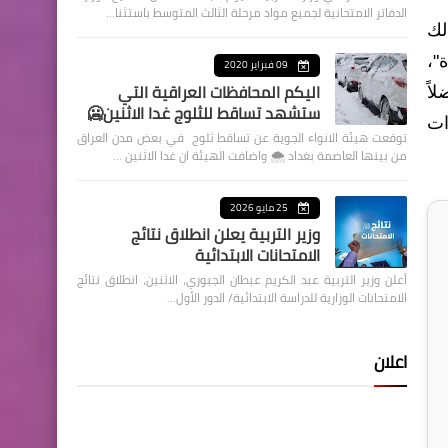
الدفاتر الامتحانية لجميع مواد مرحلة الثالث المتوسط باستثنا…
لك
"،
09 فبراير 2020
اليكم المحافظات العراقية التي
اً
ستشهد تساقط للثلوج غدا الاثنين🥶
ات
توقعت هيئة الانواء الجوية عن تساقط ثلوج في بعض مدن العراق
من بينها العاصمة بغداد ⁦🌨️⁩ واضافت الهيئة ان غدا الاثنين …
25 مايو 2026
وزير التربية يعلن انطلاق نتائج
الامتحانات الابتدائية
أعلن وزير التربية عبد الكريم عبطان الجبوري، الاثنين، انطلاق نتائج
الامتحانات الوزارية للدراسة الابتدائية/ الدور الأول…
اعلان