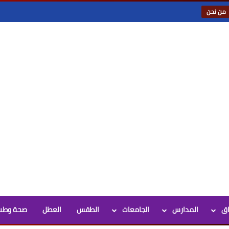
من نحن
اق
المدارس
الجامعات
الطقس
العطل
صحة وطب