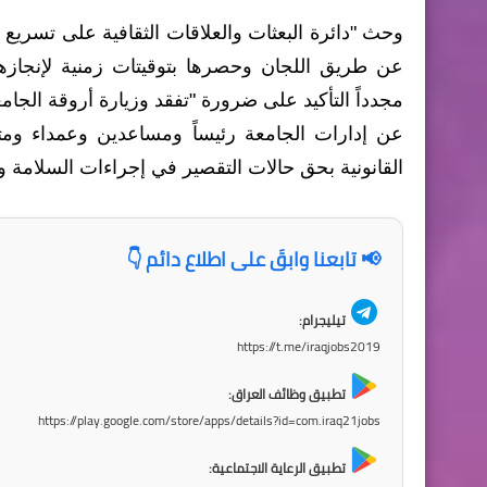
وحث "دائرة البعثات والعلاقات الثقافية على تسريع 
عن طريق اللجان وحصرها بتوقيتات زمنية لإنجازه
مجدداً التأكيد على ضرورة "تفقد وزيارة أروقة الجا
عن إدارات الجامعة رئيساً ومساعدين وعمداء ومتاب
القانونية بحق حالات التقصير في إجراءات السلامة وا
📢 تابعنا وابقَ على اطلاع دائم 👇
تيليجرام:
https://t.me/iraqjobs2019
تطبيق وظائف العراق:
https://play.google.com/store/apps/details?id=com.iraq21jobs
تطبيق الرعاية الاجتماعية: