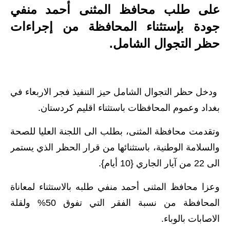
على طلب محافظ المثنى أحمد منفي
الاخبار الاقتصادية
جودة بإستثناء المحافظة من إجراءات
الاخبار الرياضية
حظر التجوال الشامل.
المدارس
اخبار وقرارات وزارة التربية
ودخل حظر التجوال الشامل حيز التنفيذ فجر الاربعاء في
بغداد وعموم المحافظات باستثناء اقليم كردستان.
نتائج الامتحانات
وتقدمت محافظة المثنى، بطلب الى اللجنة العليا للصحة
المرحلة الابتدائية
والسلامة الوطنية، باستثنائها من قرار الحظر الذي يستمر
المرحلة المتوسطة
الى 22 من آيار الجاري {10 أيام}.
المرحلة الاعدادية
وعزا محافظ المثنى أحمد منفي طلبه بالاستثناء لمعاناة
المحافظة من نسبة الفقر التي تفوق 50% ولقلة
اسئلة وزارية
الاصابات بالوباء.