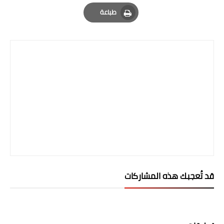
Email
Whatsapp
Pinterest
طباعة
المرحلة الابتدائية
Print
المرحلة المتوسطة
المرحلة الاعدادية
الجامعات
اخبار وقرارات وزارة التعليم
العالي
استمارة القبول المركزي
نتائج القبول المركزي
قد تُعجبك هذه المشاركات
الطقس
العطل