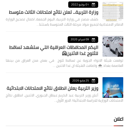
01 يوليو 2022
وزارة التربية... تعلن نتائج امتحانات الثالث متوسط
كشف مصدر في وزارة التربية، اليوم الجمعة، اكمال تصحيح الوزارة
الدفاتر الامتحانية لجميع مواد مرحلة الثالث المتوسط باستثنا…
09 فبراير 2020
اليكم المحافظات العراقية التي ستشهد تساقط
للثلوج غدا الاثنين🥶
توقعت هيئة الانواء الجوية عن تساقط ثلوج في بعض مدن العراق من بينها
العاصمة بغداد ⁦🌨️⁩ واضافت الهيئة ان غدا الاثنين …
25 مايو 2026
وزير التربية يعلن انطلاق نتائج الامتحانات الابتدائية
أعلن وزير التربية عبد الكريم عبطان الجبوري، الاثنين، انطلاق نتائج
الامتحانات الوزارية للدراسة الابتدائية/ الدور الأول…
اعلان