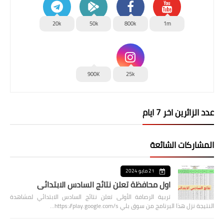
20k
50k
800k
1m
900K
25k
عدد الزائرين اخر 7 ايام
المشاركات الشائعة
21 مايو 2024
اول محافظة تعلن نتائج السادس الابتدائي
تربية الرصافة الأولى تعلن نتائج السادس الابتدائي لمشاهدة
النتيجة نزل هذا البرنامج من سوق بلي https://play.google.com/s…