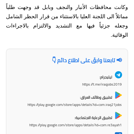
المرحلة الابتدائية
وكانت محافظات الأنبار والنجف وبابل قد وجهت طلباً
المرحلة المتوسطة
مماثلاً الى اللجنة العليا بالاستثناء من قرار الحظر الشامل
وجعله جزئياً فيها مع التشديد والالتزام بالاجراءات
المرحلة الاعدادية
الوقائية.
مرشحات
المرحلة الابتدائية
📢 تابعنا وابقَ على اطلاع دائم 👇
المرحلة المتوسطة
تيليجرام:
المرحلة الاعدادية
https://t.me/iraqjobs2019
كتب مدرسية
تطبيق وظائف العراق:
https://play.google.com/store/apps/details?id=com.iraq21jobs
المرحلة الابتدائية
تطبيق الرعاية الاجتماعية:
المرحلة المتوسطة
https://play.google.com/store/apps/details?id=com.re3ayah1