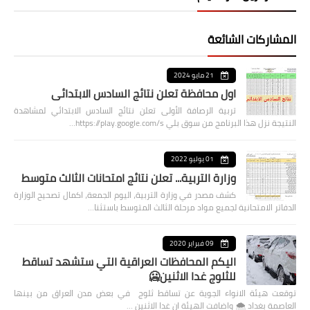
المشاركات الشائعة
21 مايو 2024
اول محافظة تعلن نتائج السادس الابتدائي
تربية الرصافة الأولى تعلن نتائج السادس الابتدائي لمشاهدة
النتيجة نزل هذا البرنامج من سوق بلي https://play.google.com/s…
01 يوليو 2022
وزارة التربية... تعلن نتائج امتحانات الثالث متوسط
كشف مصدر في وزارة التربية، اليوم الجمعة، اكمال تصحيح الوزارة
الدفاتر الامتحانية لجميع مواد مرحلة الثالث المتوسط باستثنا…
09 فبراير 2020
اليكم المحافظات العراقية التي ستشهد تساقط
للثلوج غدا الاثنين🥶
توقعت هيئة الانواء الجوية عن تساقط ثلوج في بعض مدن العراق من بينها
العاصمة بغداد ⁦🌨️⁩ واضافت الهيئة ان غدا الاثنين …