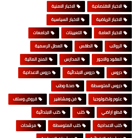
الاخبار الاقتصادية
الاخبار الامنية
الاخبار الرياضية
الاخبار السياسية
الاخبار العامة
التعيينات
الجامعات
الرواتب
الطقس
العطل الرسمية
العقود والاجور
المدارس
المنح المالية
دروس
دروس الابتدائية
دروس الاعدادية
دروس المتوسطة
صحة وطب
علوم وتكنولوجيا
فن ومشاهير
قروض وسلف
قطع اراضي
كتب
كتب الابتدائية
كتب الاعدادية
كتب المتوسطة
مرشحات