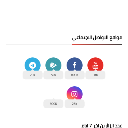
مواقع التواصل الاجتماعي
20k
50k
800k
1m
900K
25k
عدد الزائرين اخر 7 ايام