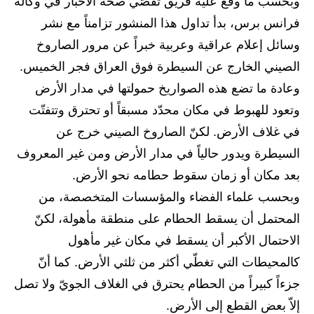
المرحلة الابتدائية
وبحسب ما وقع عليه فريق تقصّي صحّة الأخبار في وكالة
فرانس برس، بدأ تداول هذا المنشور تزامناً مع نشر
المرحلة المتوسطة
وسائل إعلام عراقية وعربية خبراً عن مرور الصاروخ
المرحلة الاعدادية
الصيني الخارج عن السيطرة فوق العراق فجر الخميس.
وعادة ما تضع هذه الصواريخ حمولتها في مدار الأرض
مرشحات
وتعود للهبوط في مكان محدّد مسبقاً أو تحترق وتتفتّت
المرحلة الابتدائية
في غلاف الأرض. لكنّ الصاروخ الصيني خرج عن
السيطرة ويدور حالياً في مدار الأرض ومن غير المعروف
المرحلة المتوسطة
بعد مكان أو زمان سقوط حطامه نحو الأرض.
المرحلة الاعدادية
وبحسب علماء الفضاء والمؤسسات المتخصصة، من
المحتمل أن يسقط الحطام على منطقة مأهولة، لكنّ
كتب مدرسية
الاحتمال الأكبر أن يسقط في مكان غير مأهول
المرحلة الابتدائية
كالمحيطات التي تغطّي أكثر من ثلثي الأرض. كما أنّ
جزءاً كبيراً من الحطام يحترق في الغلاف الجويّ ولا تصل
المرحلة المتوسطة
إلاّ بعض القطع إلى الأرض.