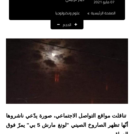
07 مايو 2021
نتائج التعيينات
الصفحة الرئيسية
علوم وتكنولوجيا
العقود والاجور اليومية
الحجم
الرواتب والقروض
الرواتب
القروض والسلف
المنح المالية
قطع الاراضي
اخبار العراق
تناقلت مواقع التواصل الاجتماعي، صورة يدّعي ناشروها
الاخبار السياسية
أنّها تظهر الصاروخ الصيني "لونغ مارش 5 بي" يمرّ فوق
الاخبار الامنية