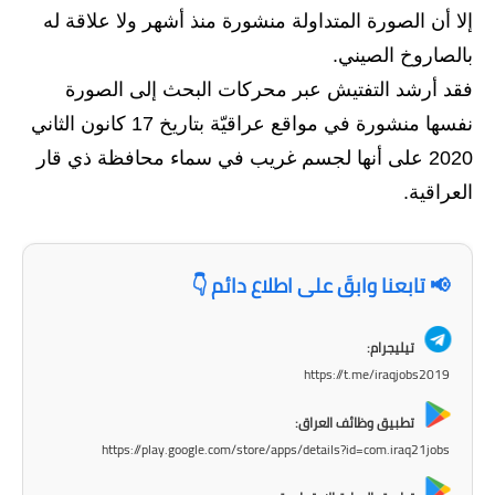
المرحلة الاعدادية
إلا أن الصورة المتداولة منشورة منذ أشهر ولا علاقة له
بالصاروخ الصيني.
ملازم دراسية
فقد أرشد التفتيش عبر محركات البحث إلى الصورة
المرحلة الابتدائية
نفسها منشورة في مواقع عراقيّة بتاريخ 17 كانون الثاني
2020 على أنها لجسم غريب في سماء محافظة ذي قار
المرحلة المتوسطة
العراقية.
المرحلة الاعدادية
دروس
📢 تابعنا وابقَ على اطلاع دائم 👇
المرحلة الابتدائية
تيليجرام:
المرحلة المتوسطة
https://t.me/iraqjobs2019
المرحلة الاعدادية
تطبيق وظائف العراق:
https://play.google.com/store/apps/details?id=com.iraq21jobs
مواضيع انشاء