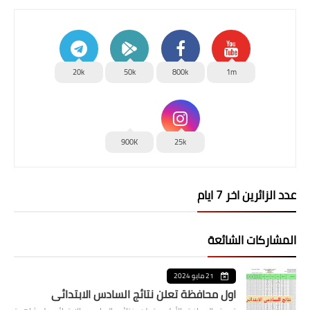
20k
50k
800k
1m
900K
25k
عدد الزائرين اخر 7 ايام
المشاركات الشائعة
21 مايو 2024
اول محافظة تعلن نتائج السادس الابتدائي