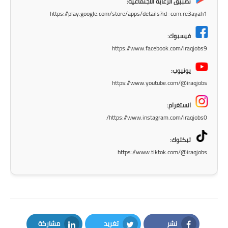
تطبيق الرعاية الاجتماعية:
المرحلة الابتدائية
https://play.google.com/store/apps/details?id=com.re3ayah1
فيسبوك:
المرحلة المتوسطة
https://www.facebook.com/iraqjobs9
المرحلة الاعدادية
يوتيوب:
https://www.youtube.com/@iraqjobs
الجامعات
انستغرام:
اخبار وقرارات وزارة التعليم
https://www.instagram.com/iraqjobs0/
العالي
تيكتوك:
استمارة القبول المركزي
https://www.tiktok.com/@iraqjobs
نتائج القبول المركزي
الطقس
العطل
نشر
تغريد
مشاركة