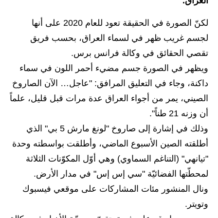
العراق.
الاخبار الاقتصادية
لكنّ الصورة في الحقيقة تعود للعام 2020 على أنها
لجسم غريب ظهر في لسماء العراق، بحسب فريق
الاخبار الرياضية
تقصي الحقائق في وكالة فرانس برس.
المدارس
ويظهر في الصورة جسم مضيء أحمر اللون في سماء
داكنة، وجاء في التعليق المرافق: "عاجل… الآن الصاروخ
اخبار وقرارات وزارة التربية
الصيني، يمر من أجواء العراق عدة مرات قبل قليل، علماً
نتائج الامتحانات
أن وزنه 21 طناً".
المرحلة الابتدائية
وذلك في إشارة إلى صاروخ "لونغ مارش 5 بي" الذي
أطلقته الصين الأسبوع الماضي، وأطلقت بواسطته وحدة
المرحلة المتوسطة
"تيانهي" (التناغم السماوي) وهي أوّل المكوّنات الثلاثة
المرحلة الاعدادية
لمحطّتها الفضائيّة "سي إس إس" في مدار الأرض.
ونال المنشور مئات المشاركات على موقعي فيسبوك
اسئلة وزارية
وتويتر.