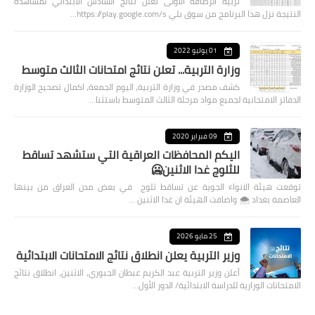
تربية الرصافة الأولى تعلن نتائج السادس الابتدائي لمشاهدة
النتيجة نزل هذا البرنامج من سوق بلي https://play.google.com/s…
01 يوليو 2022
وزارة التربية... تعلن نتائج امتحانات الثالث متوسط
كشف مصدر في وزارة التربية، اليوم الجمعة، اكمال تصحيح الوزارة
الدفاتر الامتحانية لجميع مواد مرحلة الثالث المتوسط باستثنا…
09 فبراير 2020
اليكم المحافظات العراقية التي ستشهد تساقط
للثلوج غدا الاثنين🥶
توقعت هيئة الانواء الجوية عن تساقط ثلوج في بعض مدن العراق من بينها
العاصمة بغداد ⁦🌨️⁩ واضافت الهيئة ان غدا الاثنين …
25 مايو 2026
وزير التربية يعلن انطلاق نتائج الامتحانات الابتدائية
أعلن وزير التربية عبد الكريم عبطان الجبوري، الاثنين، انطلاق نتائج
الامتحانات الوزارية للدراسة الابتدائية/ الدور الأول…