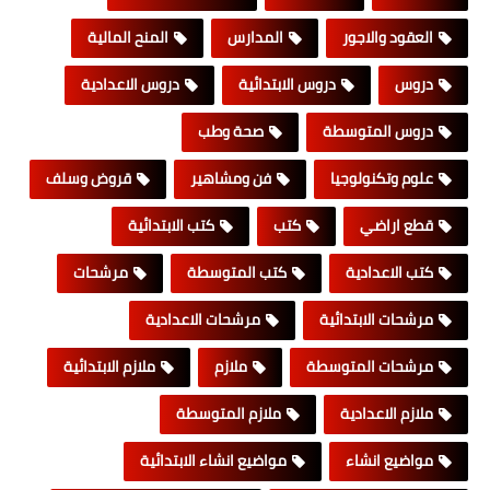
العقود والاجور
المدارس
المنح المالية
دروس
دروس الابتدائية
دروس الاعدادية
دروس المتوسطة
صحة وطب
علوم وتكنولوجيا
فن ومشاهير
قروض وسلف
قطع اراضي
كتب
كتب الابتدائية
كتب الاعدادية
كتب المتوسطة
مرشحات
مرشحات الابتدائية
مرشحات الاعدادية
مرشحات المتوسطة
ملازم
ملازم الابتدائية
ملازم الاعدادية
ملازم المتوسطة
مواضيع انشاء
مواضيع انشاء الابتدائية