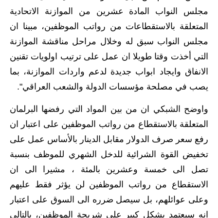
المرحلة الابتدائية
مجلس النواب المادة عشرين من الموازنة الاتحادية
المرحلة المتوسطة
المتعلقة بالاستقطاعات من رواتب الموظفين، مبينا ان
مجلس النواب سبق له وخلال مراحل مناقشة الموازنة
المرحلة الاعدادية
التي أخذت وقتا طويلا ان عمل على ترتيب اولويات تقنين
مرشحات
الانفاق وايجاد ابواب جديدة لدعم واردات الموازنة، بما
يصب في مصلحة مؤسسات الدولة والشعب العراقي".
المرحلة الابتدائية
واوضح الشبكي ان من بين المواد التي رفضها البرلمان
المرحلة المتوسطة
المتعلقة بالاستقطاع من رواتب الموظفين على اعتبار ان
المرحلة الاعدادية
رفع سعر صرف الدولار مقابل الدينار بالأساس عمل على
تخفيض القوة الشرائية للدخل الشهري للموظف بنسبة
كتب مدرسية
تصل الى خمسة وعشرين بالمئة ، مشيرا الى ان
المرحلة الابتدائية
الاستقطاع من رواتب الموظفين لن يؤثر فقط عليهم
وعلى عوائلهم، بل سيصل ضرره الى السوق على اعتبار
المرحلة المتوسطة
انه سيعتمد بشكل كبير على شريحة الموظفين، بالتالي