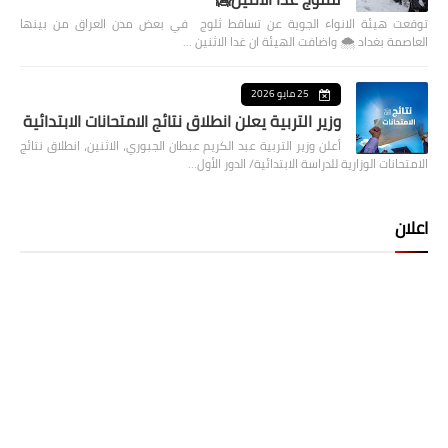
توقعت هيئة الانواء الجوية عن تساقط ثلوج في بعض مدن العراق من بينها
العاصمة بغداد ⁦🌨️⁩ واضافت الهيئة ان غدا الاثنين …
25 مايو 2026
وزير التربية يعلن انطلاق نتائج الامتحانات الابتدائية
أعلن وزير التربية عبد الكريم عبطان الجبوري، الاثنين، انطلاق نتائج
الامتحانات الوزارية للدراسة الابتدائية/ الدور الأول…
اعلان