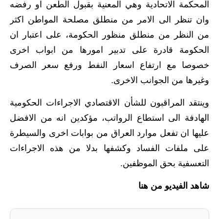
المحكمة الاتحادية وهي المعنية بقبول الطعن او رفضه
المرحلة الابتدائية
وان تنظر الى الامر من منطلق مصلحة المواطن اكثر
المرحلة المتوسطة
من النظر من منطلق منظور الحكومة، على اعتبار ان
الحكومة قادرة على تدبير امورها من ابواب اخرى
المرحلة الاعدادية
خصوصا مع ارتفاع اسعار النفط ورفع سعر الصرف
الجامعات
وغيرها من الجوانب الاخرى.
اخبار وقرارات وزارة التعليم
وينتقد المراقبون للشأن الاقتصادي الاجراءات الحكومية
العالي
الهادفة الى استطاع الرواتب، مؤكدين انه من الافضل
عليها ان تفعل موارد العراق من بوابات اخرى والسيطرة
استمارة القبول المركزي
على ملفات الفساد وكشفها بدلا من هذه الاجراءات
نتائج القبول المركزي
التعسفية بحق الموظفين.
الطقس
شاهد الفيديو من هنا
العطل