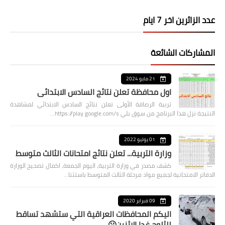
عدد الزائرين اخر 7 ايام
المشاركات الشائعة
21 مايو 2024
اول محافظة تعلن نتائج السادس الابتدائي
تربية الرصافة الأولى تعلن نتائج السادس الابتدائي لمشاهدة
النتيجة نزل هذا البرنامج من سوق بلي https://play.google.com/s…
01 يوليو 2022
وزارة التربية... تعلن نتائج امتحانات الثالث متوسط
كشف مصدر في وزارة التربية، اليوم الجمعة، اكمال تصحيح الوزارة
الدفاتر الامتحانية لجميع مواد مرحلة الثالث المتوسط باستثنا…
09 فبراير 2020
اليكم المحافظات العراقية التي ستشهد تساقط
للثلوج غدا الاثنين🥶