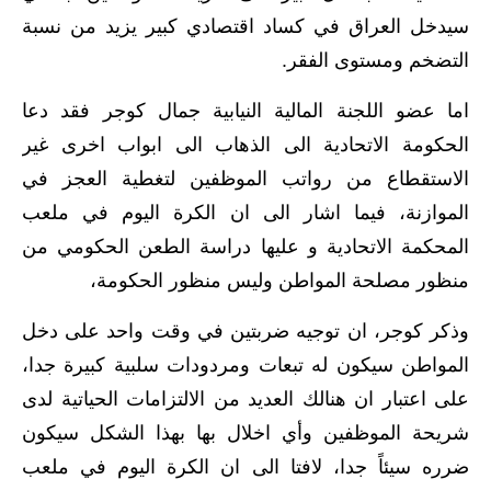
المرحلة الاعدادية
سيدخل العراق في كساد اقتصادي كبير يزيد من نسبة
التضخم ومستوى الفقر.
ملازم دراسية
اما عضو اللجنة المالية النيابية جمال كوجر فقد دعا
المرحلة الابتدائية
الحكومة الاتحادية الى الذهاب الى ابواب اخرى غير
المرحلة المتوسطة
الاستقطاع من رواتب الموظفين لتغطية العجز في
الموازنة، فيما اشار الى ان الكرة اليوم في ملعب
المرحلة الاعدادية
المحكمة الاتحادية و عليها دراسة الطعن الحكومي من
دروس
منظور مصلحة المواطن وليس منظور الحكومة،
المرحلة الابتدائية
وذكر كوجر، ان توجيه ضربتين في وقت واحد على دخل
المواطن سيكون له تبعات ومردودات سلبية كبيرة جدا،
المرحلة المتوسطة
على اعتبار ان هنالك العديد من الالتزامات الحياتية لدى
المرحلة الاعدادية
شريحة الموظفين وأي اخلال بها بهذا الشكل سيكون
مواضيع انشاء
ضرره سيئاً جدا، لافتا الى ان الكرة اليوم في ملعب