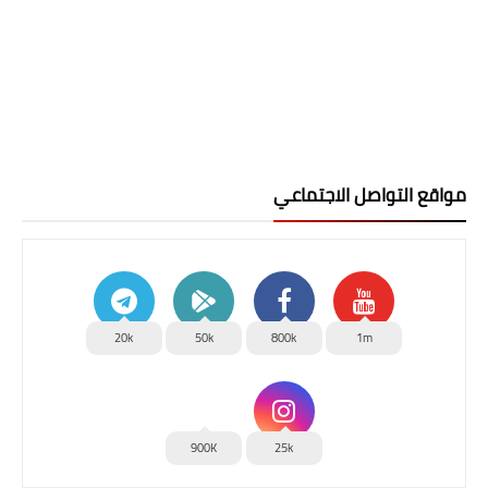
مواقع التواصل الاجتماعي
20k
50k
800k
1m
900K
25k