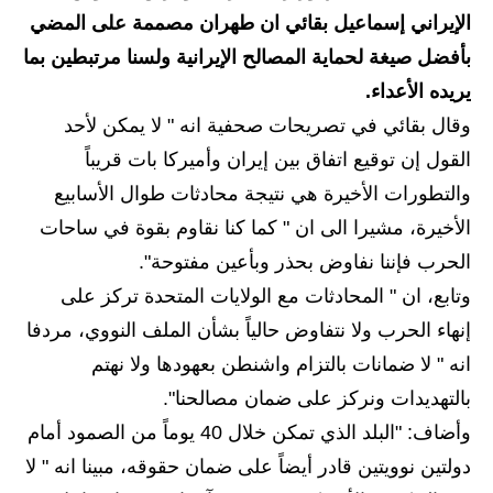
الإيراني إسماعيل بقائي ان طهران مصممة على المضي
الاخبار الاقتصادية
بأفضل صيغة لحماية المصالح الإيرانية ولسنا مرتبطين بما
الاخبار الرياضية
يريده الأعداء.
وقال بقائي في تصريحات صحفية انه " لا يمكن لأحد
المدارس
القول إن توقيع اتفاق بين إيران وأميركا بات قريباً
اخبار وقرارات وزارة التربية
والتطورات الأخيرة هي نتيجة محادثات طوال الأسابيع
الأخيرة، مشيرا الى ان " كما كنا نقاوم بقوة في ساحات
نتائج الامتحانات
الحرب فإننا نفاوض بحذر وبأعين مفتوحة".
المرحلة الابتدائية
وتابع، ان " المحادثات مع الولايات المتحدة تركز على
إنهاء الحرب ولا نتفاوض حالياً بشأن الملف النووي، مردفا
المرحلة المتوسطة
انه " لا ضمانات بالتزام واشنطن بعهودها ولا نهتم
المرحلة الاعدادية
بالتهديدات ونركز على ضمان مصالحنا".
وأضاف: "البلد الذي تمكن خلال 40 يوماً من الصمود أمام
اسئلة وزارية
دولتين نوويتين قادر أيضاً على ضمان حقوقه، مبينا انه " لا