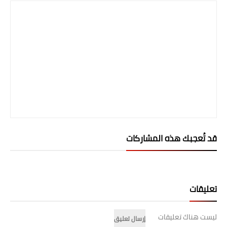
المرحلة الابتدائية
المرحلة المتوسطة
المرحلة الاعدادية
الجامعات
اخبار وقرارات وزارة التعليم
العالي
قد تُعجبك هذه المشاركات
استمارة القبول المركزي
نتائج القبول المركزي
تعليقات
الطقس
العطل
ليست هناك تعليقات
إرسال تعليق