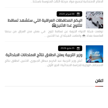
الدفاتر الامتحانية لجميع مواد مرحلة الثالث المتوسط باستثنا…
09 فبراير 2020
اليكم المحافظات العراقية التي ستشهد تساقط
للثلوج غدا الاثنين🥶
توقعت هيئة الانواء الجوية عن تساقط ثلوج في بعض مدن العراق من بينها
العاصمة بغداد ⁦🌨️⁩ واضافت الهيئة ان غدا الاثنين …
25 مايو 2026
وزير التربية يعلن انطلاق نتائج الامتحانات الابتدائية
أعلن وزير التربية عبد الكريم عبطان الجبوري، الاثنين، انطلاق نتائج
الامتحانات الوزارية للدراسة الابتدائية/ الدور الأول…
اعلان