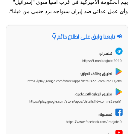
المرحلة الابتدائية
يهم الحكومة الأميركية في غرب آسيا سوى "إسرائيل"
وأي عمل عدائي ضد إيران سيواجه برد حتمي من قبلنا".
المرحلة المتوسطة
المرحلة الاعدادية
📢 تابعنا وابقَ على اطلاع دائم 👇
مرشحات
تيليجرام:
المرحلة الابتدائية
https://t.me/iraqjobs2019
المرحلة المتوسطة
تطبيق وظائف العراق:
https://play.google.com/store/apps/details?id=com.iraq21jobs
المرحلة الاعدادية
تطبيق الرعاية الاجتماعية:
كتب مدرسية
https://play.google.com/store/apps/details?id=com.re3ayah1
المرحلة الابتدائية
فيسبوك:
https://www.facebook.com/iraqjobs9
المرحلة المتوسطة