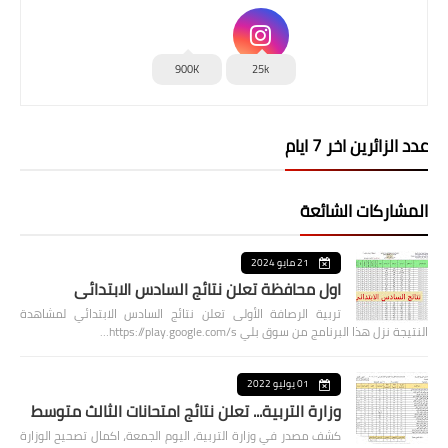
900K
25k
عدد الزائرين اخر 7 ايام
المشاركات الشائعة
21 مايو 2024
اول محافظة تعلن نتائج السادس الابتدائي
تربية الرصافة الأولى تعلن نتائج السادس الابتدائي لمشاهدة
النتيجة نزل هذا البرنامج من سوق بلي https://play.google.com/s…
01 يوليو 2022
وزارة التربية... تعلن نتائج امتحانات الثالث متوسط
كشف مصدر في وزارة التربية، اليوم الجمعة، اكمال تصحيح الوزارة