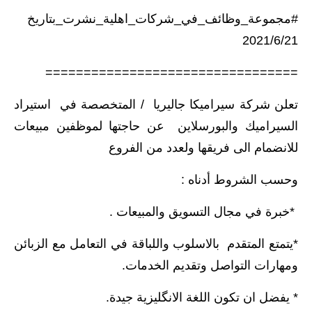
#مجموعة_وظائف_في_شركات_اهلية_نشرت_بتاريخ
الاخبار الاقتصادية
2021/6/21
الاخبار الرياضية
=================================
المدارس
تعلن شركة سيراميكا جاليريا / المتخصصة في استيراد
اخبار وقرارات وزارة التربية
السيراميك والبورسلاين عن حاجتها لموظفين مبيعات
للانضمام الى فريقها ولعدد من الفروع
نتائج الامتحانات
وحسب الشروط أدناه :
المرحلة الابتدائية
*خبرة في مجال التسويق والمبيعات .
المرحلة المتوسطة
*يتمتع المتقدم بالاسلوب واللباقة في التعامل مع الزبائن
المرحلة الاعدادية
ومهارات التواصل وتقديم الخدمات.
اسئلة وزارية
* يفضل ان تكون اللغة الانگليزية جيدة.