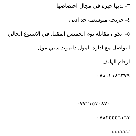
٣- لديها خبره في مجال اختصاصها
٤- خريجه متوسطه حد ادنى
٥- تكون مقابله يوم الخميس المقبل في الاسبوع الحالي
التواصل مع اداره المول دايموند ستي مول
ارقام الهاتف
٠٧٨١٢١٨٦٣٧٩
٠٧٧٢١٥٧٠٨٧٠
٠٧٨٢٥٥٥٦١٦٧
######