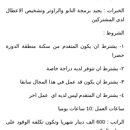
المرحلة الابتدائية
الخبرات : يجيد برمجة النانو والراوتر وتشخيص الاعطال
لدى المشتركين
المرحلة المتوسطة
الشروط :
المرحلة الاعدادية
١- يشترط ان يكون المتقدم من سكنة منطقة الدورة
الجامعات
حصرا
اخبار وقرارات وزارة التعليم
العالي
٢- يشترط ان تتوفر لديه دراجة خاصة
استمارة القبول المركزي
٣- يشترط ان يكون قد عمل في هذا المجال سابقا
نتائج القبول المركزي
٤- يشترط ان المتقدم ليس لديه اي عمل اخر
الطقس
ساعات العمل :10 ساعات يوميا
العطل
الراتب : 600 الف دينار شهريا وتكون تكلفه الوقود على