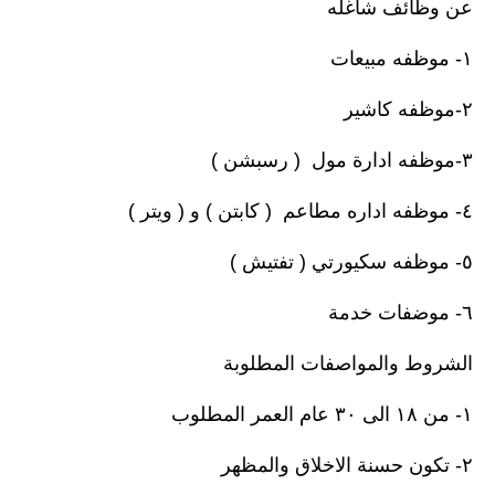
عن وظائف شاغله
١- موظفه مبيعات
٢-موظفه كاشير
٣-موظفه ادارة مول ( رسبشن )
٤- موظفه اداره مطاعم ( كابتن ) و ( ويتر )
٥- موظفه سكيورتي ( تفتيش )
٦- موضفات خدمة
الشروط والمواصفات المطلوبة
١- من ١٨ الى ٣٠ عام العمر المطلوب
٢- تكون حسنة الاخلاق والمظهر