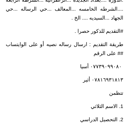
.الدوره ....بغداد الجديده ...الزعفرانيه ...الشرطه الرابعه
....الشرطه الخامسه ...المعالف ...حي الرساله ...حي
الجهاد ...السيديه .... الخ .
#التقديم للذكور حصرا .
طريقة التقديم : ارسال رساله نصيه أو على الوايتساب
## على الرقم
٠٧٧٣٩٠٩٩٠٨٠ أسيا
٠٧٨١٦٩٣١٨١٣ أثير
تتظمن
1. الاسم الثلاثي
2. التحصيل الدراسي