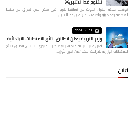
للثلوج غدا الاثنين🥶
توقعت هيئة الانواء الجوية عن تساقط ثلوج في بعض مدن العراق من بينها
العاصمة بغداد ⁦🌨️⁩ واضافت الهيئة ان غدا الاثنين …
25 مايو 2026
وزير التربية يعلن انطلاق نتائج الامتحانات الابتدائية
أعلن وزير التربية عبد الكريم عبطان الجبوري، الاثنين، انطلاق نتائج
الامتحانات الوزارية للدراسة الابتدائية/ الدور الأول…
اعلان