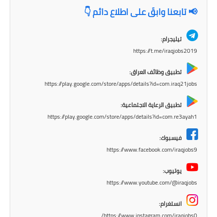
المرحلة الاعدادية
📢 تابعنا وابقَ على اطلاع دائم 👇
ملازم دراسية
تيليجرام:
https://t.me/iraqjobs2019
المرحلة الابتدائية
تطبيق وظائف العراق:
المرحلة المتوسطة
https://play.google.com/store/apps/details?id=com.iraq21jobs
المرحلة الاعدادية
تطبيق الرعاية الاجتماعية:
https://play.google.com/store/apps/details?id=com.re3ayah1
دروس
فيسبوك:
المرحلة الابتدائية
https://www.facebook.com/iraqjobs9
المرحلة المتوسطة
يوتيوب:
https://www.youtube.com/@iraqjobs
المرحلة الاعدادية
انستغرام:
مواضيع انشاء
https://www.instagram.com/iraqjobs0/