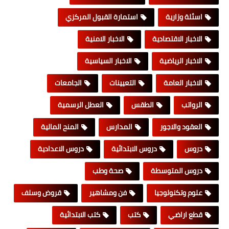
اسئلة وزارية
استمارة القبول المركزي
الاخبار الاقتصادية
الاخبار الامنية
الاخبار الرياضية
الاخبار السياسية
الاخبار العامة
التعيينات
الجامعات
الرواتب
الطقس
العطل الرسمية
العقود والاجور
المدارس
المنح المالية
دروس
دروس الابتدائية
دروس الاعدادية
دروس المتوسطة
صحة وطب
علوم وتكنولوجيا
فن ومشاهير
قروض وسلف
قطع اراضي
كتب
كتب الابتدائية