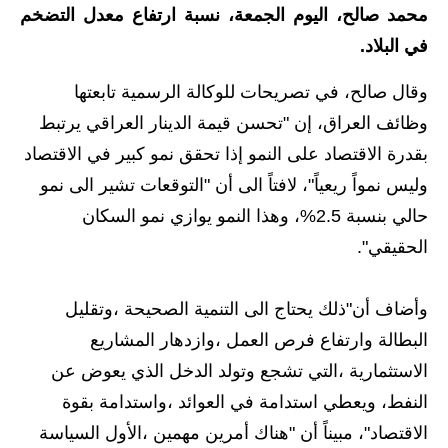
محمد صالح، اليوم الجمعة، نسبة ارتفاع معدل التضخم
الاخبار الاقتصادية
في البلاد.
الاخبار الرياضية
وقال صالح، في تصريحات للوكالة الرسمية تابعتها
وظائف العراق، إن "تحسن قيمة الدينار العراقي يرتبط
المدارس
بقدرة الاقتصاد على النمو إذا تحقق نمو كبير في الاقتصاد
اخبار وقرارات وزارة التربية
وليس نمواً ريعياً"، لافتاً الى أن "التوقعات تشير الى نمو
حالي بنسبة 2.5%، وهذا النمو يوازي نمو السكان
نتائج الامتحانات
الحقيقي".
المرحلة الابتدائية
وأضاف أن"ذلك يحتاج الى التنمية الصحيحة ،وتقليل
المرحلة المتوسطة
البطالة وارتفاع فرص العمل ،وازدهار المشاريع
المرحلة الاعدادية
الاستثمارية ،التي تشجع وتولد الدخل الذي يعوض عن
اسئلة وزارية
النفط، ويعطي استدامة في العوائد ،واستدامة بقوة
الاقتصاد"، مبيناً أن "هناك أمرين مهمين ،الأول السياسة