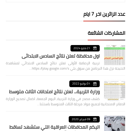
عدد الزائرين اخر 7 ايام
المشاركات الشائعة
21 مايو 2024
اول محافظة تعلن نتائج السادس الابتدائي
تربية الرصافة الأولى تعلن نتائج السادس الابتدائي لمشاهدة
النتيجة نزل هذا البرنامج من سوق بلي https://play.google.com/s…
01 يوليو 2022
وزارة التربية... تعلن نتائج امتحانات الثالث متوسط
كشف مصدر في وزارة التربية، اليوم الجمعة، اكمال تصحيح الوزارة
الدفاتر الامتحانية لجميع مواد مرحلة الثالث المتوسط باستثنا…
09 فبراير 2020
اليكم المحافظات العراقية التي ستشهد تساقط