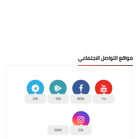
مواقع التواصل الاجتماعي
20k
50k
800k
1m
900K
25k