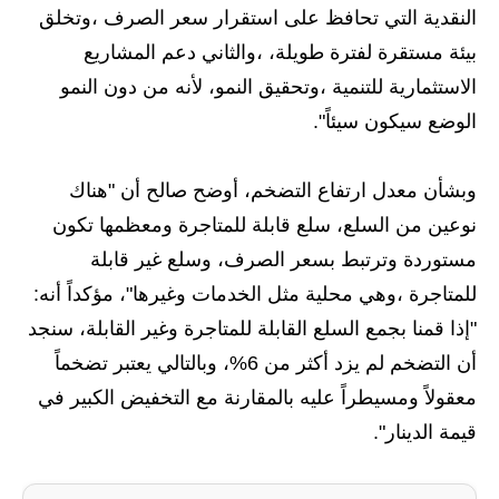
المرحلة الابتدائية
النقدية التي تحافظ على استقرار سعر الصرف ،وتخلق
المرحلة المتوسطة
بيئة مستقرة لفترة طويلة، ،والثاني دعم المشاريع
الاستثمارية للتنمية ،وتحقيق النمو، لأنه من دون النمو
المرحلة الاعدادية
الوضع سيكون سيئاً".
مرشحات
وبشأن معدل ارتفاع التضخم، أوضح صالح أن "هناك
المرحلة الابتدائية
نوعين من السلع، سلع قابلة للمتاجرة ومعظمها تكون
المرحلة المتوسطة
مستوردة وترتبط بسعر الصرف، وسلع غير قابلة
للمتاجرة ،وهي محلية مثل الخدمات وغيرها"، مؤكداً أنه:
المرحلة الاعدادية
"إذا قمنا بجمع السلع القابلة للمتاجرة وغير القابلة، سنجد
كتب مدرسية
أن التضخم لم يزد أكثر من 6%، وبالتالي يعتبر تضخماً
معقولاً ومسيطراً عليه بالمقارنة مع التخفيض الكبير في
المرحلة الابتدائية
قيمة الدينار".
المرحلة المتوسطة