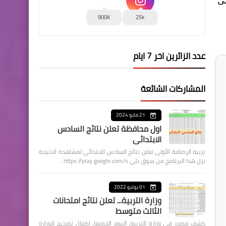
فى
900K
25k
عدد الزائرين اخر 7 ايام
المشاركات الشائعة
21 مايو 2024
اول محافظة تعلن نتائج السادس
الابتدائي
تربية الرصافة الأولى تعلن نتائج السادس الابتدائي لمشاهدة النتيجة
نزل هذا البرنامج من سوق بلي https://play.google.com/s…
01 يوليو 2022
وزارة التربية... تعلن نتائج امتحانات
الثالث متوسط
كشف مصدر في وزارة التربية، اليوم الجمعة، اكمال تصحيح الوزارة