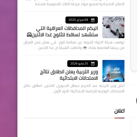
الدفاتر الامتحانية لجميع مواد مرحلة الثالث المتوسط باستثنا…
09 فبراير 2020
اليكم المحافظات العراقية التي
ستشهد تساقط للثلوج غدا الاثنين🥶
توقعت هيئة الانواء الجوية عن تساقط ثلوج في بعض مدن العراق
من بينها العاصمة بغداد ⁦🌨️⁩ واضافت الهيئة ان غدا الاثنين …
25 مايو 2026
وزير التربية يعلن انطلاق نتائج
الامتحانات الابتدائية
أعلن وزير التربية عبد الكريم عبطان الجبوري، الاثنين، انطلاق نتائج
الامتحانات الوزارية للدراسة الابتدائية/ الدور الأول…
اعلان