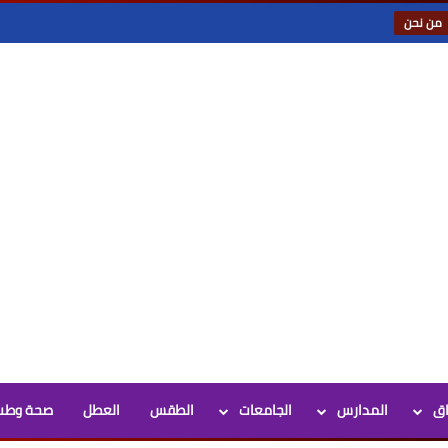
من نحن
اق
المدارس
الجامعات
الطقس
العطل
صحة وطب