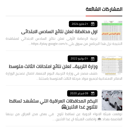
المشاركات الشائعة
21 مايو 2024
اول محافظة تعلن نتائج السادس الابتدائي
تربية الرصافة الأولى تعلن نتائج السادس الابتدائي لمشاهدة
النتيجة نزل هذا البرنامج من سوق بلي https://play.google.com/s…
01 يوليو 2022
وزارة التربية... تعلن نتائج امتحانات الثالث متوسط
كشف مصدر في وزارة التربية، اليوم الجمعة، اكمال تصحيح الوزارة
الدفاتر الامتحانية لجميع مواد مرحلة الثالث المتوسط باستثنا…
09 فبراير 2020
اليكم المحافظات العراقية التي ستشهد تساقط
للثلوج غدا الاثنين🥶
توقعت هيئة الانواء الجوية عن تساقط ثلوج في بعض مدن العراق من بينها
العاصمة بغداد ⁦🌨️⁩ واضافت الهيئة ان غدا الاثنين …