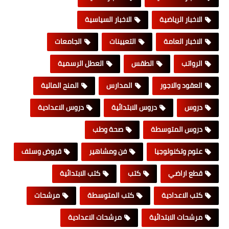
الاخبار الرياضية
الاخبار السياسية
الاخبار العامة
التعيينات
الجامعات
الرواتب
الطقس
العطل الرسمية
العقود والاجور
المدارس
المنح المالية
دروس
دروس الابتدائية
دروس الاعدادية
دروس المتوسطة
صحة وطب
علوم وتكنولوجيا
فن ومشاهير
قروض وسلف
قطع اراضي
كتب
كتب الابتدائية
كتب الاعدادية
كتب المتوسطة
مرشحات
مرشحات الابتدائية
مرشحات الاعدادية