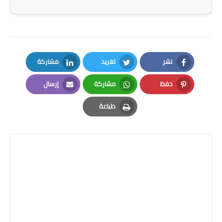
المرحلة الابتدائية
المرحلة المتوسطة
المرحلة الاعدادية
نشر
تغريد
مشاركة
LinkedIn
Twitter
Facebook
الجامعات
حفظ
مشاركة
إرسال
Email
Whatsapp
Pinterest
اخبار وقرارات وزارة التعليم
طباعة
العالي
Print
استمارة القبول المركزي
نتائج القبول المركزي
الطقس
العطل