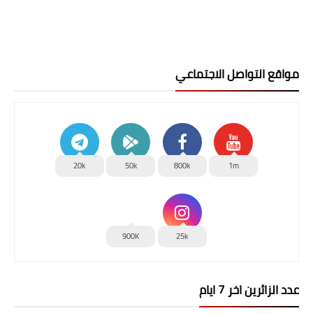
مواقع التواصل الاجتماعي
20k
50k
800k
1m
900K
25k
عدد الزائرين اخر 7 ايام