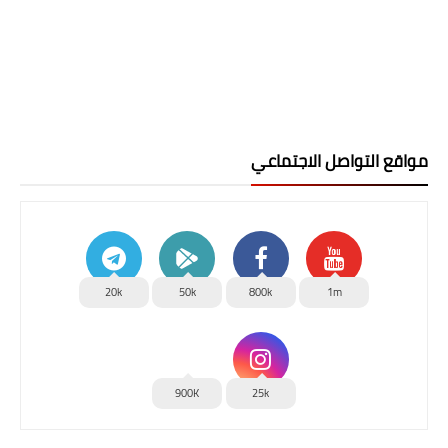
مواقع التواصل الاجتماعي
20k
50k
800k
1m
900K
25k