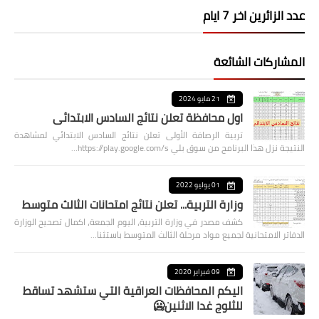
عدد الزائرين اخر 7 ايام
المشاركات الشائعة
21 مايو 2024
اول محافظة تعلن نتائج السادس الابتدائي
تربية الرصافة الأولى تعلن نتائج السادس الابتدائي لمشاهدة
النتيجة نزل هذا البرنامج من سوق بلي https://play.google.com/s…
01 يوليو 2022
وزارة التربية... تعلن نتائج امتحانات الثالث متوسط
كشف مصدر في وزارة التربية، اليوم الجمعة، اكمال تصحيح الوزارة
الدفاتر الامتحانية لجميع مواد مرحلة الثالث المتوسط باستثنا…
09 فبراير 2020
اليكم المحافظات العراقية التي ستشهد تساقط
للثلوج غدا الاثنين🥶