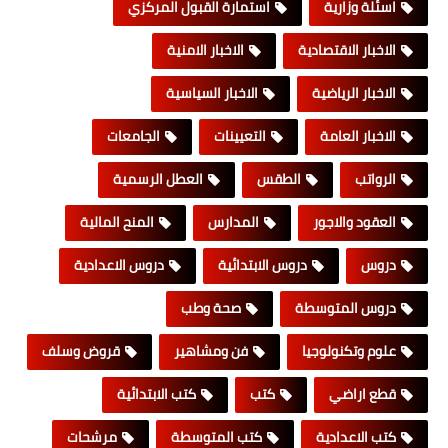
اسئلة وزارية
استمارة القبول المركزي
الاخبار الاقتصادية
الاخبار الامنية
الاخبار الرياضية
الاخبار السياسية
الاخبار العامة
التعيينات
الجامعات
الرواتب
الطقس
العطل الرسمية
العقود والاجور
المدارس
المنح المالية
دروس
دروس الابتدائية
دروس الاعدادية
دروس المتوسطة
صحة وطب
علوم وتكنولوجيا
فن ومشاهير
قروض وسلف
قطع اراضي
كتب
كتب الابتدائية
كتب الاعدادية
كتب المتوسطة
مرشحات