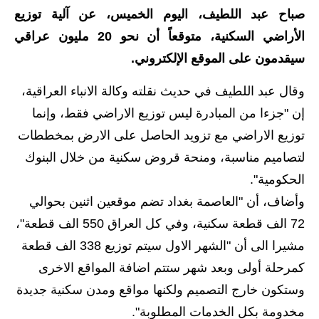
صباح عبد اللطيف، اليوم الخميس، عن آلية توزيع
الاخبار الاقتصادية
الأراضي السكنية، متوقعاً أن نحو 20 مليون عراقي
الاخبار الرياضية
سيقدمون على الموقع الإلكتروني.
المدارس
وقال عبد اللطيف في حديث نقلته وكالة الانباء العراقية،
إن "جزءا من المبادرة ليس توزيع الاراضي فقط، وإنما
اخبار وقرارات وزارة التربية
توزيع الاراضي مع تزويد الحاصل على الارض بمخططات
نتائج الامتحانات
لتصاميم مناسبة، ومنحة قروض سكنية من خلال البنوك
الحكومية".
المرحلة الابتدائية
وأضاف، أن "العاصمة بغداد تضم موقعين اثنين بحوالي
المرحلة المتوسطة
72 الف قطعة سكنية، وفي كل العراق 550 الف قطعة"،
مشيرا الى أن "الشهر الاول سيتم توزيع 338 الف قطعة
المرحلة الاعدادية
كمرحلة أولى وبعد شهر ستتم اضافة المواقع الاخرى
اسئلة وزارية
وستكون خارج التصميم ولكنها مواقع ومدن سكنية جديدة
مخدومة بكل الخدمات المطلوبة".