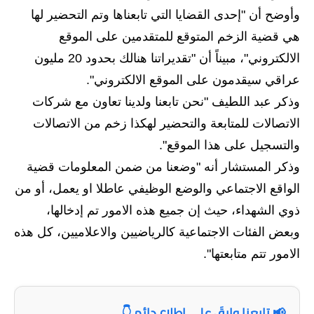
المرحلة الابتدائية
وأوضح أن "إحدى القضايا التي تابعناها وتم التحضير لها
المرحلة المتوسطة
هي قضية الزخم المتوقع للمتقدمين على الموقع
الالكتروني"، مبيناً أن "تقديراتنا هنالك بحدود 20 مليون
المرحلة الاعدادية
عراقي سيقدمون على الموقع الالكتروني".
مرشحات
وذكر عبد اللطيف "نحن تابعنا ولدينا تعاون مع شركات
الاتصالات للمتابعة والتحضير لهكذا زخم من الاتصالات
المرحلة الابتدائية
والتسجيل على هذا الموقع".
المرحلة المتوسطة
وذكر المستشار أنه "وضعنا من ضمن المعلومات قضية
الواقع الاجتماعي والوضع الوظيفي عاطلا او يعمل، أو من
المرحلة الاعدادية
ذوي الشهداء، حيث إن جميع هذه الامور تم إدخالها،
كتب مدرسية
وبعض الفئات الاجتماعية كالرياضيين والاعلاميين، كل هذه
الامور تتم متابعتها".
المرحلة الابتدائية
المرحلة المتوسطة
📢 تابعنا وابقَ على اطلاع دائم 👇