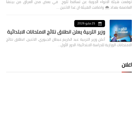
توقعت هيئة الانواء الجوية عن تساقط ثلوج في بعض مدن العراق من بينها
العاصمة بغداد ⁦🌨️⁩ واضافت الهيئة ان غدا الاثنين …
25 مايو 2026
وزير التربية يعلن انطلاق نتائج الامتحانات الابتدائية
أعلن وزير التربية عبد الكريم عبطان الجبوري، الاثنين، انطلاق نتائج
الامتحانات الوزارية للدراسة الابتدائية/ الدور الأول…
اعلان