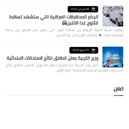
09 فبراير 2020
اليكم المحافظات العراقية التي ستشهد تساقط
للثلوج غدا الاثنين🥶
توقعت هيئة الانواء الجوية عن تساقط ثلوج في بعض مدن العراق من بينها
العاصمة بغداد ⁦🌨️⁩ واضافت الهيئة ان غدا الاثنين …
25 مايو 2026
وزير التربية يعلن انطلاق نتائج الامتحانات الابتدائية
أعلن وزير التربية عبد الكريم عبطان الجبوري، الاثنين، انطلاق نتائج
الامتحانات الوزارية للدراسة الابتدائية/ الدور الأول…
اعلان