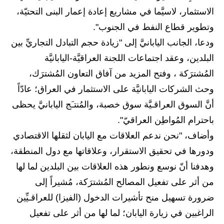
المرحلة الابتدائية
الاستثمار، لاسيَّما في مشاريع إعادة إعمار البنى التحتيّة،
المرحلة المتوسطة
وتطوير قطاع النفط في الجنوب".
ودعا، الجانب اليابانيَّ إلى "زيادة حجم التبادل التجاريِّ بين
المرحلة الاعدادية
البلدين، وعقد اجتماعات اللجنة العراقيَّة-اليابانيَّة
مرشحات
المُشترَكة ، وفتح المزيد من آفاق التعاون المُشترَك،
وحث الشركات اليابانيَّة على الاستثمار في العراق؛ عادّاً
المرحلة الابتدائية
أنَّ السوق العراقـيَّة سوق خصبة، والمُنتـَج اليابانيَّ يحظى
المرحلة المتوسطة
باحترام المُواطِن العراقيّ".
وأضاف، "نحن ندعم العلاقات مع اليابان لثقلها الاقتصادي
المرحلة الاعدادية
ودورها في تحقيق الاستقرار، وعلاقاتها مع دول المنطقة،
كتب مدرسية
وهدفنا أنّ نوسع ونطور هذه العلاقات بين البلدين لما لها
من أثر على تفعيل المصالح المُشترَكة، مُشيراً إلى
المرحلة الابتدائية
ضرورة تسهيل منح تأشيرات الدخول (الفيزا) للعراقـيِّين
المرحلة المتوسطة
الراغبين في زيارة اليابان؛ لما لها من أثر على تفعيل