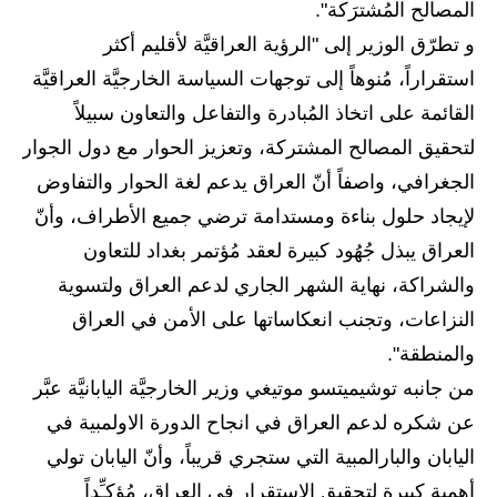
المصالح المُشترَكة".
المرحلة الاعدادية
و تطرّق الوزير إلى "الرؤية العراقيَّة لأقليم أكثر
ملازم دراسية
استقراراً، مُنوهاً إلى توجهات السياسة الخارجيَّة العراقيَّة
القائمة على اتخاذ المُبادرة والتفاعل والتعاون سبيلاً
المرحلة الابتدائية
لتحقيق المصالح المشتركة، وتعزيز الحوار مع دول الجوار
المرحلة المتوسطة
الجغرافي، واصفاً أنّ العراق يدعم لغة الحوار والتفاوض
لإيجاد حلول بناءة ومستدامة ترضي جميع الأطراف، وأنّ
المرحلة الاعدادية
العراق يبذل جُهُود كبيرة لعقد مُؤتمر بغداد للتعاون
دروس
والشراكة، نهاية الشهر الجاري لدعم العراق ولتسوية
النزاعات، وتجنب انعكاساتها على الأمن في العراق
المرحلة الابتدائية
والمنطقة".
المرحلة المتوسطة
من جانبه توشيميتسو موتيغي وزير الخارجيَّة اليابانيَّة عبَّر
المرحلة الاعدادية
عن شكره لدعم العراق في انجاح الدورة الاولمبية في
اليابان والبارالمبية التي ستجري قريباً، وأنّ اليابان تولي
مواضيع انشاء
أهمية كبيرة لتحقيق الاستقرار في العراق، مُؤكـِّداً