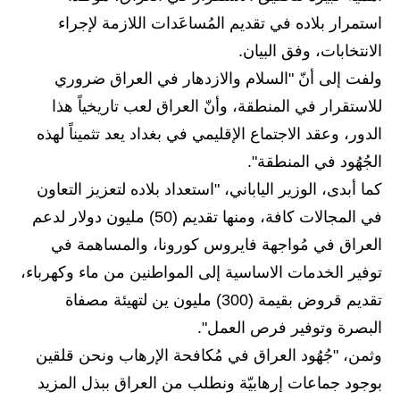
المرحلة الابتدائية
استمرار بلاده في تقديم المُساعَدات اللازمة لإجراء
الانتخابات، وفق البيان.
المرحلة المتوسطة
ولفت إلى أنّ "السلام والازدهار في العراق ضروري
المرحلة الاعدادية
للاستقرار في المنطقة، وأنّ العراق لعب تاريخياً هذا
الدور، وعقد الاجتماع الإقليمي في بغداد يعد تثميناً لهذه
الجامعات
الجُهُود في المنطقة".
اخبار وقرارات وزارة التعليم
كما أبدى، الوزير الياباني، "استعداد بلاده لتعزيز التعاون
العالي
في المجالات كافة، ومنها تقديم (50) مليون دولار لدعم
العراق في مُواجهة فايروس كورونا، والمساهمة في
استمارة القبول المركزي
توفير الخدمات الاساسية إلى المواطنين من ماء وكهرباء،
نتائج القبول المركزي
تقديم قروض بقيمة (300) مليون ين لتهيئة مصفاة
البصرة وتوفير فرص العمل".
الطقس
وثمن، "جُهُود العراق في مُكافحة الإرهاب ونحن قلقين
العطل
بوجود جماعات إرهابيّة ونطلب من العراق ببذل المزيد