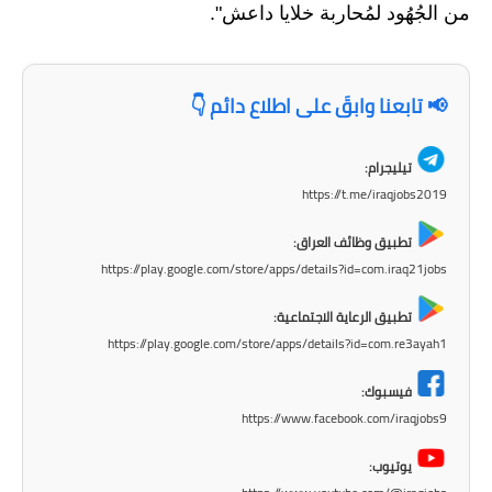
صحة وطب
من الجُهُود لمُحاربة خلايا داعش".
فن ومشاهير
العامة
📢 تابعنا وابقَ على اطلاع دائم 👇
تيليجرام:
https://t.me/iraqjobs2019
تطبيق وظائف العراق:
https://play.google.com/store/apps/details?id=com.iraq21jobs
تطبيق الرعاية الاجتماعية:
https://play.google.com/store/apps/details?id=com.re3ayah1
فيسبوك:
https://www.facebook.com/iraqjobs9
يوتيوب: