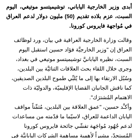
أبدى وزير الخارجية الياباني، توشيميتسو موتيغي، اليوم
الاخبار الاقتصادية
السبت، عزم بلاده تقديم (50) مليون دولار لدعم العراق
الاخبار الرياضية
في مُواجهة فايروس كورونا.
المدارس
وقالت وزارة الخارجية العراقية في بيان، ورد لوظائف
العراق إن "وزير الخارجيَّة فؤاد حسين استقبل اليوم
اخبار وقرارات وزارة التربية
السبت، نظيره اليابانيَّ توشيميتسو موتيغي في بغداد،
نتائج الامتحانات
وجرى خلال اللقاء بحث العلاقات الثنائيَّة بين البلدين،
وسُبُل الارتقاء بها إلى ما يُلبِّي طموح البلدين الصديقين،
المرحلة الابتدائية
كما ناقش الجانبان القضايا الإقليميّة، والدوليّة ذات
المرحلة المتوسطة
الاهتمام المُشترَك".
وأكـَّد حسين، "عمق العلاقة بين البلدين، مُثمِّناً مواقف
المرحلة الاعدادية
اليابان الداعمة للعراق، لاسيّما ما قدّمته من مساعدات
اسئلة وزارية
لدعم جُهُود مُواجَهة تفشّي جائحة فايروس كورونا
المُستجِدّ، مشيراً لأهمية مساهمة الشركات اليابانيَّة في