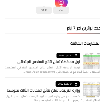
900K
25k
عدد الزائرين اخر 7 ايام
المشاركات الشائعة
21 مايو 2024
اول محافظة تعلن نتائج السادس الابتدائي
تربية الرصافة الأولى تعلن نتائج السادس الابتدائي لمشاهدة
النتيجة نزل هذا البرنامج من سوق بلي https://play.google.com/s…
01 يوليو 2022
وزارة التربية... تعلن نتائج امتحانات الثالث متوسط
كشف مصدر في وزارة التربية، اليوم الجمعة، اكمال تصحيح الوزارة
الدفاتر الامتحانية لجميع مواد مرحلة الثالث المتوسط باستثنا…