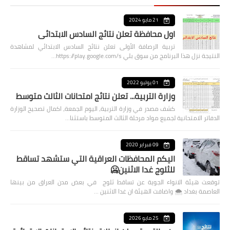
21 مايو 2024
اول محافظة تعلن نتائج السادس الابتدائي
تربية الرصافة الأولى تعلن نتائج السادس الابتدائي لمشاهدة
النتيجة نزل هذا البرنامج من سوق بلي https://play.google.com/s…
01 يوليو 2022
وزارة التربية... تعلن نتائج امتحانات الثالث متوسط
كشف مصدر في وزارة التربية، اليوم الجمعة، اكمال تصحيح الوزارة
الدفاتر الامتحانية لجميع مواد مرحلة الثالث المتوسط باستثنا…
09 فبراير 2020
اليكم المحافظات العراقية التي ستشهد تساقط
للثلوج غدا الاثنين🥶
توقعت هيئة الانواء الجوية عن تساقط ثلوج في بعض مدن العراق من بينها
العاصمة بغداد ⁦🌨️⁩ واضافت الهيئة ان غدا الاثنين …
25 مايو 2026