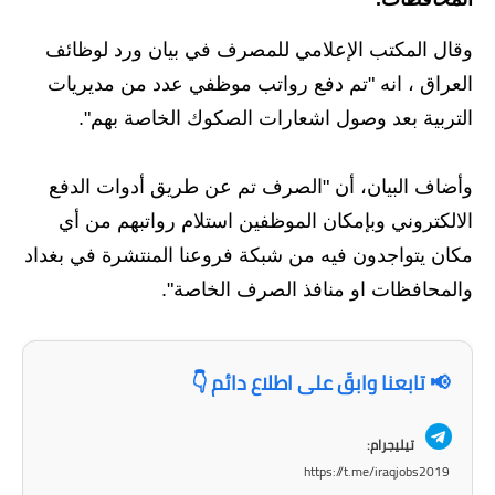
الاخبار الاقتصادية
وقال المكتب الإعلامي للمصرف في بيان ورد لوظائف
العراق ، انه "تم دفع رواتب موظفي عدد من مديريات
الاخبار الرياضية
التربية بعد وصول اشعارات الصكوك الخاصة بهم".
المدارس
وأضاف البيان، أن "الصرف تم عن طريق أدوات الدفع
اخبار وقرارات وزارة التربية
الالكتروني وبإمكان الموظفين استلام رواتبهم من أي
نتائج الامتحانات
مكان يتواجدون فيه من شبكة فروعنا المنتشرة في بغداد
والمحافظات او منافذ الصرف الخاصة".
المرحلة الابتدائية
المرحلة المتوسطة
📢 تابعنا وابقَ على اطلاع دائم 👇
المرحلة الاعدادية
تيليجرام:
اسئلة وزارية
https://t.me/iraqjobs2019