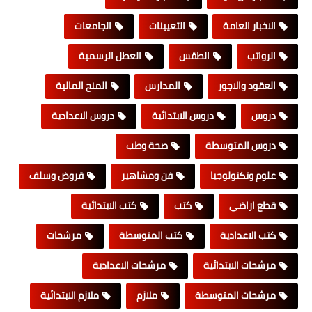
الاخبار العامة
التعيينات
الجامعات
الرواتب
الطقس
العطل الرسمية
العقود والاجور
المدارس
المنح المالية
دروس
دروس الابتدائية
دروس الاعدادية
دروس المتوسطة
صحة وطب
علوم وتكنولوجيا
فن ومشاهير
قروض وسلف
قطع اراضي
كتب
كتب الابتدائية
كتب الاعدادية
كتب المتوسطة
مرشحات
مرشحات الابتدائية
مرشحات الاعدادية
مرشحات المتوسطة
ملازم
ملازم الابتدائية