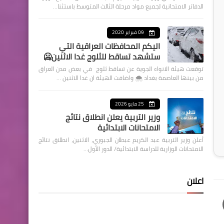
الدفاتر الامتحانية لجميع مواد مرحلة الثالث المتوسط باستثنا…
09 فبراير 2020
اليكم المحافظات العراقية التي
ستشهد تساقط للثلوج غدا الاثنين🥶
توقعت هيئة الانواء الجوية عن تساقط ثلوج في بعض مدن العراق
من بينها العاصمة بغداد ⁦🌨️⁩ واضافت الهيئة ان غدا الاثنين …
25 مايو 2026
وزير التربية يعلن انطلاق نتائج
الامتحانات الابتدائية
أعلن وزير التربية عبد الكريم عبطان الجبوري، الاثنين، انطلاق نتائج
الامتحانات الوزارية للدراسة الابتدائية/ الدور الأول…
اعلان