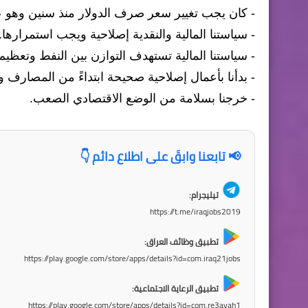
- كان يجب تغيير سعر صرف الدولار منذ سنين وهو عكس
- سياستنا المالية والنقدية إصلاحية ويجب استمرارها.
- سياستنا المالية تستهدف التوازن بين النفط وتعظيم 
- بدأنا بأعمال إصلاحية صحيحة ابتداءً من المصارف و
- خرجنا بسلامة من الوضع الاقتصادي الصعب.
📢 تابعنا وابقَ على اطلاع دائم 👇
تيليجرام:
https://t.me/iraqjobs2019
تطبيق وظائف العراق:
https://play.google.com/store/apps/details?id=com.iraq21jobs
تطبيق الرعاية الاجتماعية:
https://play.google.com/store/apps/details?id=com.re3ayah1