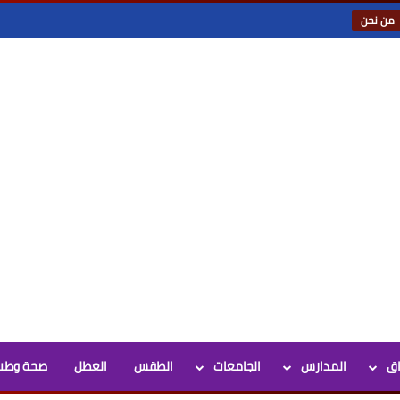
من نحن
اق
المدارس
الجامعات
الطقس
العطل
صحة وطب