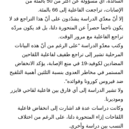
المرحلة الابتدائية
السائدة، أي مسؤولة عن أكثر من 50 بالمئة من
الإصابات، تراجعت الفاعلية إلى 66 بالمئة.
المرحلة المتوسطة
إلا أنّ معدّي الدراسة يشدّدون على أنّ هذا التراجع قد لا
المرحلة الاعدادية
يكون ناجماً حصراً عن المتحورة دلتا، بل قد يكون مردّه
تراجع الفاعلية مع مرور الوقت.
مرشحات
وكتب معدّو الدراسة "على الرغم من أنّ هذه البيانات
المرحلة الابتدائية
المرحلية تشير إلى تراجع طفيف لفاعلية اللقاحين
المضادين لكوفيد-19 في منع الإصابة، يؤكد الانخفاض
المرحلة المتوسطة
المستمر في مخاطر العدوى بنسبة الثلثين أهمية التلقيح
المرحلة الاعدادية
ضد فيروس كورونا وفوائده".
ولا تشير الدراسة إلى أي فارق بين فاعلية لقاحي فايزر
كتب مدرسية
وموديرنا.
المرحلة الابتدائية
وكانت دراسات عدة قد اشارت إلى انخفاض فاعلية
اللقاحات إزاء المتحورة دلتا، على الرغم من اختلاف
المرحلة المتوسطة
النسب بين دراسة وأخرى.