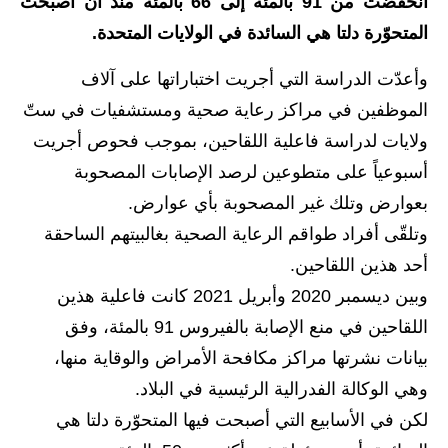
انخفضت من 91 بالمئة إلى 66 بالمئة منذ أن أصبحت
الاخبار الاقتصادية
المتحوّرة دلتا هي السائدة في الولايات المتحدة.
الاخبار الرياضية
وأعدّت الدراسة التي أجريت اختباراتها على آلاف
الموظفين في مراكز رعاية صحية ومستشفيات في ستّ
المدارس
ولايات لدراسة فاعلية اللقاحين، بموجب فحوص أجريت
اخبار وقرارات وزارة التربية
أسبوعياً على متطوعين لرصد الإصابات المصحوبة
بعوارض وتلك غير المصحوبة بأي عوارض.
نتائج الامتحانات
وتلقّى أفراد طواقم الرعاية الصحية بغالبيتهم الساحقة
المرحلة الابتدائية
أحد هذين اللقاحين.
وبين ديسمبر 2020 وأبريل 2021 كانت فاعلية هذين
المرحلة المتوسطة
اللقاحين في منع الإصابة بالفيروس 91 بالمئة، وفق
المرحلة الاعدادية
بيانات نشرتها مراكز مكافحة الأمراض والوقاية منها،
وهي الوكالة الفدرالية الرئيسية في البلاد.
اسئلة وزارية
لكن في الأسابيع التي أصبحت فيها المتحوّرة دلتا هي