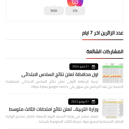
900K
25k
عدد الزائرين اخر 7 ايام
المشاركات الشائعة
21 مايو 2024
اول محافظة تعلن نتائج السادس الابتدائي
تربية الرصافة الأولى تعلن نتائج السادس الابتدائي لمشاهدة
النتيجة نزل هذا البرنامج من سوق بلي https://play.google.com/s…
01 يوليو 2022
وزارة التربية... تعلن نتائج امتحانات الثالث متوسط
كشف مصدر في وزارة التربية، اليوم الجمعة، اكمال تصحيح الوزارة
الدفاتر الامتحانية لجميع مواد مرحلة الثالث المتوسط باستثنا…