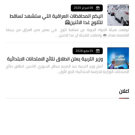
09 فبراير 2020
اليكم المحافظات العراقية التي ستشهد تساقط
للثلوج غدا الاثنين🥶
توقعت هيئة الانواء الجوية عن تساقط ثلوج في بعض مدن العراق من بينها
العاصمة بغداد ⁦🌨️⁩ واضافت الهيئة ان غدا الاثنين …
25 مايو 2026
وزير التربية يعلن انطلاق نتائج الامتحانات الابتدائية
أعلن وزير التربية عبد الكريم عبطان الجبوري، الاثنين، انطلاق نتائج
الامتحانات الوزارية للدراسة الابتدائية/ الدور الأول…
اعلان