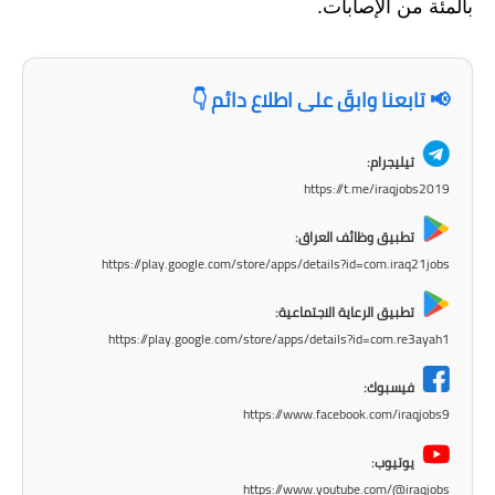
بالمئة من الإصابات.
المرحلة الابتدائية
المرحلة المتوسطة
📢 تابعنا وابقَ على اطلاع دائم 👇
المرحلة الاعدادية
تيليجرام:
الجامعات
https://t.me/iraqjobs2019
اخبار وقرارات وزارة التعليم
تطبيق وظائف العراق:
العالي
https://play.google.com/store/apps/details?id=com.iraq21jobs
استمارة القبول المركزي
تطبيق الرعاية الاجتماعية:
https://play.google.com/store/apps/details?id=com.re3ayah1
نتائج القبول المركزي
فيسبوك:
الطقس
https://www.facebook.com/iraqjobs9
العطل
يوتيوب:
https://www.youtube.com/@iraqjobs