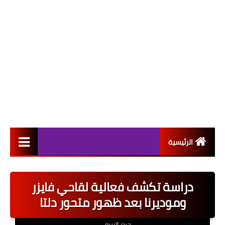
الرئيسية
التعيينات
دراسة تكشف فعالية لقاحي فايزر
اخبار القطاع العام
وموديرنا بعد ظهور متحور دلتا
اخبار القطاع الخاص
حيدر الربيعي