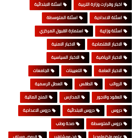
اخبار وقرارت وزارة التربية
اسئلة الابتدائية
اسئلة الاعدادية
اسئلة المتوسطة
اسئلة وزارية
استمارة القبول المركزي
الاخبار الاقتصادية
الاخبار الامنية
الاخبار الرياضية
الاخبار السياسية
الاخبار العامة
التعيينات
الجامعات
الرواتب
الطقس
العطل الرسمية
العقود والاجور
المدارس
المنح المالية
دروس
دروس الابتدائية
دروس الاعدادية
دروس المتوسطة
صحة وطب
علوم وتكنولوجيا
فن ومشاهير
قروض وسلف