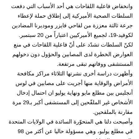
المرحلة الاعدادية
وانخفاض فاعلية اللقاحات هي أحد الأسباب التي دفعت
السلطات الصحية الأميركية إلى إطلاق حملة لإعطاء
ملازم دراسية
جرعة ثالثة معززة من لقاحي فايزر وموديرنا المضادين
المرحلة الابتدائية
لكوفيد-19، لجميع الأميركيين اعتباراً من 20 سبتمبر.
لكنّ السلطات تشدّد على أنّ فاعلية اللقاحات في منع
المرحلة المتوسطة
العوارض الخطرة لدى المصابين والحؤول دون دخولهم
المرحلة الاعدادية
المستشفى ووفاتهم تبقى مرتفعة.
وأظهرت دراسة أخرى نشرتها الثلاثاء مراكز مكافحة
دروس
الأمراض والوقاية منها أجريت على مصابين في لوس
المرحلة الابتدائية
أنجليس بين مطلع مايو ونهاية يوليو ان احتمال إدخال
الأشخاص غير الملقّحين إلى المستشفى أكبر بـ29 مرة
المرحلة المتوسطة
مقارنة بالملقحين.
المرحلة الاعدادية
وأصبحت دلتا هي المتحوّرة السائدة في الولايات المتحدة
في مطلع يوليو، وهي مسؤولة حاليا عن أكثر من 98
مواضيع انشاء