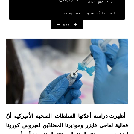
25 أغسطس 2021
نتائج التعيينات
الصفحة الرئيسية
صحة وطب
العقود والاجور اليومية
الحجم
الرواتب والقروض
الرواتب
القروض والسلف
المنح المالية
قطع الاراضي
اخبار العراق
أظهرت دراسة أعدّتها السلطات الصحية الأميركية أنّ
الاخبار السياسية
فعالية لقاحي فايزر وموديرنا المضادّين لفيروس كورونا
الاخبار الامنية