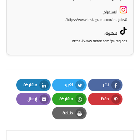
صحة وطب
انستغرام:
فن ومشاهير
https://www.instagram.com/iraqjobs0/
العامة
تيكتوك:
https://www.tiktok.com/@iraqjobs
نشر
تغريد
مشاركة
LinkedIn
Twitter
Facebook
حفظ
مشاركة
إرسال
Email
Whatsapp
Pinterest
طباعة
Print