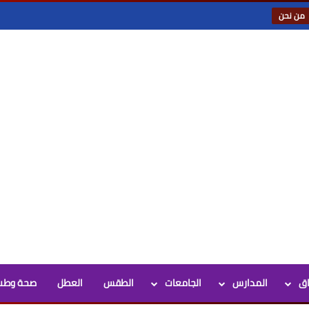
من نحن
اق
المدارس
الجامعات
الطقس
العطل
صحة وطب