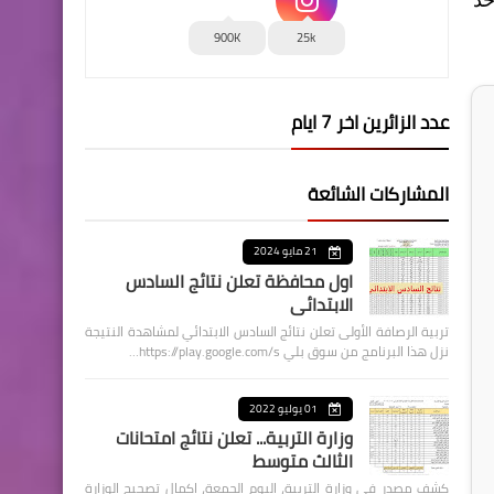
900K
25k
عدد الزائرين اخر 7 ايام
المشاركات الشائعة
21 مايو 2024
اول محافظة تعلن نتائج السادس
الابتدائي
تربية الرصافة الأولى تعلن نتائج السادس الابتدائي لمشاهدة النتيجة
نزل هذا البرنامج من سوق بلي https://play.google.com/s…
01 يوليو 2022
وزارة التربية... تعلن نتائج امتحانات
الثالث متوسط
كشف مصدر في وزارة التربية، اليوم الجمعة، اكمال تصحيح الوزارة