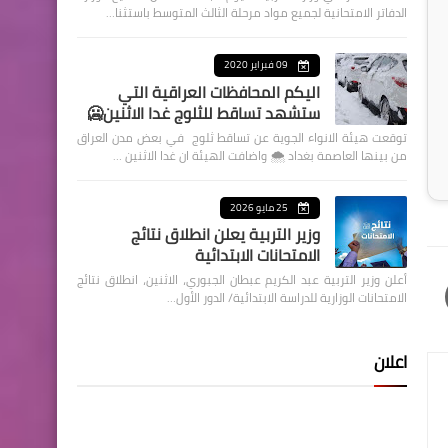
الدفاتر الامتحانية لجميع مواد مرحلة الثالث المتوسط باستثنا…
09 فبراير 2020
اليكم المحافظات العراقية التي
ستشهد تساقط للثلوج غدا الاثنين🥶
توقعت هيئة الانواء الجوية عن تساقط ثلوج في بعض مدن العراق
من بينها العاصمة بغداد ⁦🌨️⁩ واضافت الهيئة ان غدا الاثنين …
25 مايو 2026
وزير التربية يعلن انطلاق نتائج
الامتحانات الابتدائية
أعلن وزير التربية عبد الكريم عبطان الجبوري، الاثنين، انطلاق نتائج
الامتحانات الوزارية للدراسة الابتدائية/ الدور الأول…
اعلان