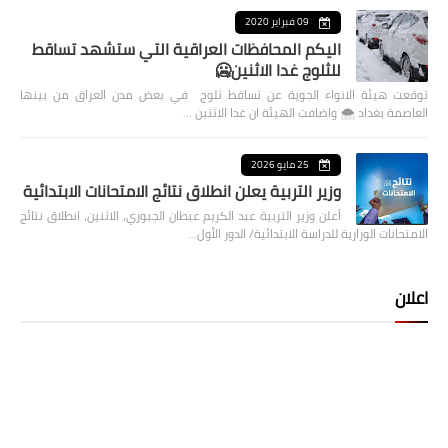
09 فبراير 2020
اليكم المحافظات العراقية التي ستشهد تساقط
للثلوج غدا الاثنين🥶
توقعت هيئة الانواء الجوية عن تساقط ثلوج في بعض مدن العراق من بينها
العاصمة بغداد ⁦🌨️⁩ واضافت الهيئة ان غدا الاثنين …
25 مايو 2026
وزير التربية يعلن انطلاق نتائج الامتحانات الابتدائية
أعلن وزير التربية عبد الكريم عبطان الجبوري، الاثنين، انطلاق نتائج
الامتحانات الوزارية للدراسة الابتدائية/ الدور الأول…
اعلان