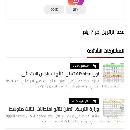
900K
25k
عدد الزائرين اخر 7 ايام
المشاركات الشائعة
21 مايو 2024
اول محافظة تعلن نتائج السادس الابتدائي
تربية الرصافة الأولى تعلن نتائج السادس الابتدائي لمشاهدة
النتيجة نزل هذا البرنامج من سوق بلي https://play.google.com/s…
01 يوليو 2022
وزارة التربية... تعلن نتائج امتحانات الثالث متوسط
كشف مصدر في وزارة التربية، اليوم الجمعة، اكمال تصحيح الوزارة
الدفاتر الامتحانية لجميع مواد مرحلة الثالث المتوسط باستثنا…