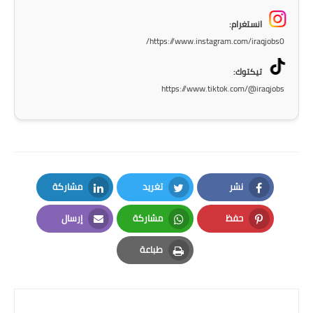
المرحلة الابتدائية
انستغرام:
https://www.instagram.com/iraqjobs0/
المرحلة المتوسطة
تيكتوك:
المرحلة الاعدادية
https://www.tiktok.com/@iraqjobs
الجامعات
اخبار وقرارات وزارة التعليم
العالي
نشر
تغريد
مشاركة
استمارة القبول المركزي
LinkedIn
Twitter
Facebook
حفظ
مشاركة
إرسال
نتائج القبول المركزي
Email
Whatsapp
Pinterest
طباعة
الطقس
Print
العطل