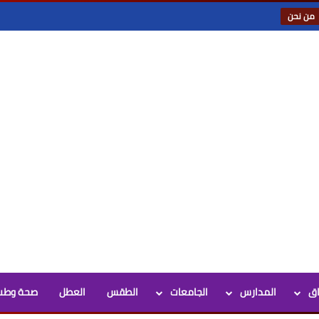
من نحن
اق
المدارس
الجامعات
الطقس
العطل
صحة وطب