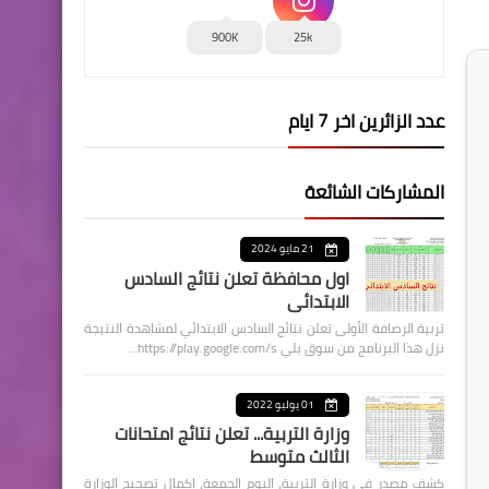
900K
25k
عدد الزائرين اخر 7 ايام
المشاركات الشائعة
21 مايو 2024
اول محافظة تعلن نتائج السادس
الابتدائي
تربية الرصافة الأولى تعلن نتائج السادس الابتدائي لمشاهدة النتيجة
نزل هذا البرنامج من سوق بلي https://play.google.com/s…
01 يوليو 2022
وزارة التربية... تعلن نتائج امتحانات
الثالث متوسط
كشف مصدر في وزارة التربية، اليوم الجمعة، اكمال تصحيح الوزارة