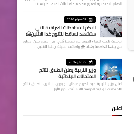
الدفاتر الامتحانية لجميع مواد مرحلة الثالث المتوسط باستثنا…
09 فبراير 2020
اليكم المحافظات العراقية التي
ستشهد تساقط للثلوج غدا الاثنين🥶
توقعت هيئة الانواء الجوية عن تساقط ثلوج في بعض مدن العراق
من بينها العاصمة بغداد ⁦🌨️⁩ واضافت الهيئة ان غدا الاثنين …
25 مايو 2026
وزير التربية يعلن انطلاق نتائج
الامتحانات الابتدائية
أعلن وزير التربية عبد الكريم عبطان الجبوري، الاثنين، انطلاق نتائج
الامتحانات الوزارية للدراسة الابتدائية/ الدور الأول…
اعلان