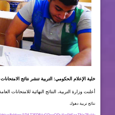
خلية الإعلام الحكومي: التربية تنشر نتائج الامتحانات 
أعلنت وزارة التربية، النتائج النهائية للامتحانات العامة ل
نتائج تربية دهوك
com/drive/folders/1PAZ2FPfVuGPeaOPvXw0itScsTNz75vVy