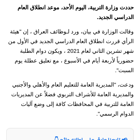
حددت وزارة التربية، اليوم الأحد، موعد انطلاق العام
الاخبار الاقتصادية
الدراسي الجديد.
الاخبار الرياضية
وقالت الوزارة في بيان، ورد لـوظائف العراق ، إن "هيئة
المدارس
الرأي قررت انطلاق العام الدراسي الجديد في الأول من
شهر تشرين الثاني لعام 2021 ، ويكون دوام الطلبة
اخبار وقرارات وزارة التربية
حضورياً لأربعة أيام في الأسبوع ، مع تعليق عطلة يوم
نتائج الامتحانات
السبت".
المرحلة الابتدائية
ودعت، "المديرية العامة للتعليم العام والأهلي والأجنبي
والمديرية العامة للأشراف التربوي فضلاً عن المديريات
المرحلة المتوسطة
العامة للتربية في المحافظات كافة إلى وضع آليات
المرحلة الاعدادية
الدوام الرسمي".
اسئلة وزارية