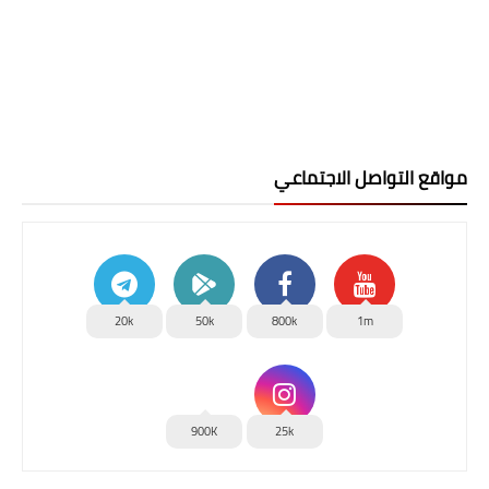
مواقع التواصل الاجتماعي
20k
50k
800k
1m
900K
25k