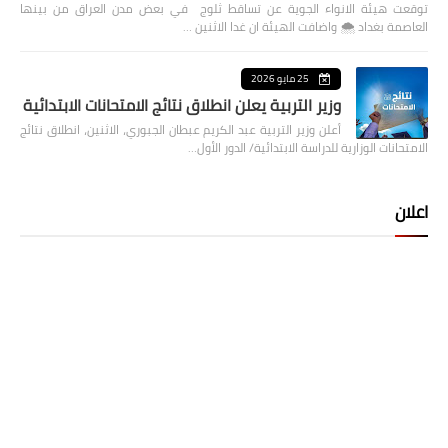
توقعت هيئة الانواء الجوية عن تساقط ثلوج في بعض مدن العراق من بينها
العاصمة بغداد ⁦🌨️⁩ واضافت الهيئة ان غدا الاثنين …
25 مايو 2026
وزير التربية يعلن انطلاق نتائج الامتحانات الابتدائية
أعلن وزير التربية عبد الكريم عبطان الجبوري، الاثنين، انطلاق نتائج
الامتحانات الوزارية للدراسة الابتدائية/ الدور الأول…
اعلان