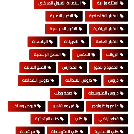
اسئلة وزارية
استمارة القبول المركزي
الاخبار الاقتصادية
الاخبار الامنية
الاخبار الرياضية
الاخبار السياسية
الاخبار العامة
التعيينات
الجامعات
الرواتب
الطقس
العطل الرسمية
العقود والاجور
المدارس
المنح المالية
دروس
دروس الابتدائية
دروس الاعدادية
دروس المتوسطة
صحة وطب
علوم وتكنولوجيا
فن ومشاهير
قروض وسلف
قطع اراضي
كتب
كتب الابتدائية
كتب الاعدادية
كتب المتوسطة
مرشحات