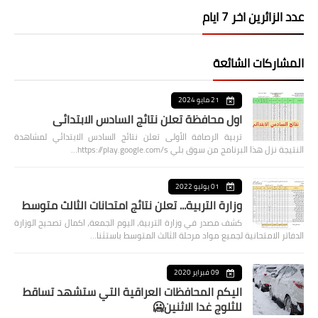
عدد الزائرين اخر 7 ايام
المشاركات الشائعة
21 مايو 2024
اول محافظة تعلن نتائج السادس الابتدائي
تربية الرصافة الأولى تعلن نتائج السادس الابتدائي لمشاهدة
النتيجة نزل هذا البرنامج من سوق بلي https://play.google.com/s…
01 يوليو 2022
وزارة التربية... تعلن نتائج امتحانات الثالث متوسط
كشف مصدر في وزارة التربية، اليوم الجمعة، اكمال تصحيح الوزارة
الدفاتر الامتحانية لجميع مواد مرحلة الثالث المتوسط باستثنا…
09 فبراير 2020
اليكم المحافظات العراقية التي ستشهد تساقط
للثلوج غدا الاثنين🥶