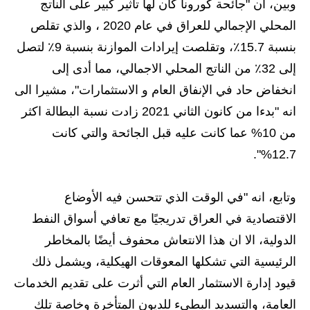
وبين، ان "جائحة كورونا كان لها تأثير كبير على الناتج
المرحلة الابتدائية
المحلي الإجمالي للعراق في عام 2020 ، والذي تقلص
بنسبة 15.7٪، وتقلصت إيرادات الموازنة بنسبة 9٪ لتصل
المرحلة المتوسطة
إلى 32٪ من الناتج المحلي الاجمالي، مما أدى إلى
المرحلة الاعدادية
انخفاض حاد في الإنفاق العام و الاستثمارات"، مشيرا الى
انه "بدءا من كانون الثاني 2021 زادت نسبة البطالة اكثر
الجامعات
من 10% عما كانت عليه قبل الجائحة والتي كانت
اخبار وقرارات وزارة التعليم
12.7%".
العالي
استمارة القبول المركزي
وتابع، انه "في الوقت الذي تتحسن فيه الأوضاع
الاقتصادية في العراق تدريجيًا مع تعافي أسواق النفط
نتائج القبول المركزي
الدولية، الا ان هذا الانتعاش محفوف أيضًا بالمخاطر
الطقس
الرئيسية التي تشكلها المعوقات الهيكلية، ويشمل ذلك
قيود إدارة الاستثمار العام التي أثرت على تقديم الخدمات
العطل
العامة، والتسديد البطيء للديون المتأخرة وخاصة تلك