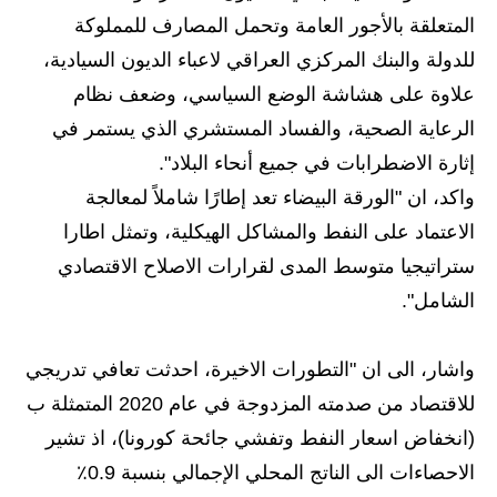
صحة وطب
المتعلقة بالأجور العامة وتحمل المصارف للمملوكة
فن ومشاهير
للدولة والبنك المركزي العراقي لاعباء الديون السيادية،
علاوة على هشاشة الوضع السياسي، وضعف نظام
العامة
الرعاية الصحية، والفساد المستشري الذي يستمر في
إثارة الاضطرابات في جميع أنحاء البلاد".
واكد، ان "الورقة البيضاء تعد إطارًا شاملاً لمعالجة
الاعتماد على النفط والمشاكل الهيكلية، وتمثل اطارا
ستراتيجيا متوسط المدى لقرارات الاصلاح الاقتصادي
الشامل".
واشار، الى ان "التطورات الاخيرة، احدثت تعافي تدريجي
للاقتصاد من صدمته المزدوجة في عام 2020 المتمثلة ب
(انخفاض اسعار النفط وتفشي جائحة كورونا)، اذ تشير
الاحصاءات الى الناتج المحلي الإجمالي بنسبة 0.9٪