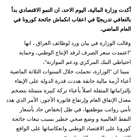
الاخبار الاقتصادية
أكدت وزارة المالية، اليوم الاحد، ان النمو الاقتصادي بدأ
بالتعافي تدريجيًا في اعقاب انكماش جائحة كورونا في
الاخبار الرياضية
العام الماضي.
المدارس
وقالت الوزارة في بيان ورد لوظائف العراق ، انها
اخبار وقرارات وزارة التربية
"اعتمدت سعر الصرف لرفد الإنتاج الوطني، وحماية
احتياطي البنك المركزي ودعم الموازنة"،
نتائج الامتحانات
مبينا ان "الوزارة، تحملت خلال السنوات الثلاثة الماضية
المرحلة الابتدائية
أعباء أزمة مالية خانقة هددت قدرة الدولة على الإيفاء
بإلتزاماتها المثقلة اصلاً بأعباء تركة كبيرة متمثلة بتضخم
المرحلة المتوسطة
معدل الإنفاق العام وإرتفاع فاتورة الأجور، الأمر الذي هدد
المرحلة الاعدادية
تأمي رواتب موظفيها، في ظل إنخفاض حاد بأسعار
النفط العالمية و وضع صحي خطير بسبب تبعات جائحة
اسئلة وزارية
كورونا على الاقتصاد الوطني وانعكاساتها على الواقع