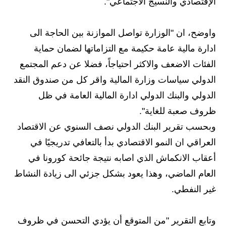
المرحلة الابتدائية
الإقتصادي والنسيج الاجتماعي".
المرحلة المتوسطة
واوضح، ان "الوزارة تواصل الموازنة بين الحاجة الى
المرحلة الاعدادية
ادارة مالية عامة حكيمة مع التزاماتها لضمان حماية
الفئات الاضعف والاكثر احتياجاً، فضلا عن دعم المجتمع
مرشحات
الدولي سياسات وزارة المالية واقر كل من صندوق النقد
المرحلة الابتدائية
الدولي والبنك الدولي ادارة المالية العامة في ظل
ظروف صعبة للغاية".
المرحلة المتوسطة
وبحسب تقرير البنك الدولي نصف السنوي عن الاقتصاد
المرحلة الاعدادية
العراقي ان النمو الاقتصادي بدأ بالتعافي تدريجيًا في
أعقاب الانكماش الذي اصابه نتيجة جائحة كورونا في
كتب مدرسية
العام الماضي، وهذا يعود بشكل جزئي الى زيادة النشاط
المرحلة الابتدائية
غير النفطي.
المرحلة المتوسطة
وتابع التقرير "من المتوقع أن يؤدي التحسن في ظروف