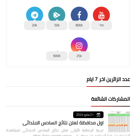
20k
50k
800k
1m
900K
25k
عدد الزائرين اخر 7 ايام
المشاركات الشائعة
21 مايو 2024
اول محافظة تعلن نتائج السادس الابتدائي
تربية الرصافة الأولى تعلن نتائج السادس الابتدائي لمشاهدة
النتيجة نزل هذا البرنامج من سوق بلي https://play.google.com/s…