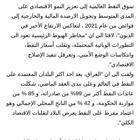
المرحلة الاعدادية
سوق النفط العالمية إلى تعزيز النمو الاقتصادي على
المدى المتوسط وتحويل الارصدة المالية والخارجية إلى
ملازم دراسية
فوائض من عام 2021 ، لتعاكس الارتفاع الأخير في
المرحلة الابتدائية
الديون"، لافتا الى ان "مخاطر الهبوط الرئيسية تعود الى
التطورات الوبائية المحتملة، وتقلب أسعار النفط،
المرحلة المتوسطة
وانتكاسات الوضع الأمني، وتعرقل تنفيذ الإصلاح
المرحلة الاعدادية
الاقتصادي".
ولفت الى ان "العراق، يعد احد اكثر البلدان المعتمدة على
دروس
النفط في العالم وعلى مدى العقد الماضي، شكلت
المرحلة الابتدائية
عائدات النفط أكثر من 99% من صادراته، و 85 % من
موازنة الحكومة، و 42 % من الناتج المحلي الإجمالي وهو
المرحلة المتوسطة
اعتماد مفرط على النفط يعرض البلاد لتقلبات الاقتصاد
المرحلة الاعدادية
الكلي".
مواضيع انشاء