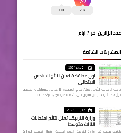
900K
25k
عدد الزائرين اخر 7 ايام
المشاركات الشائعة
21 مايو 2024
اول محافظة تعلن نتائج السادس
الابتدائي
تربية الرصافة الأولى تعلن نتائج السادس الابتدائي لمشاهدة النتيجة
نزل هذا البرنامج من سوق بلي https://play.google.com/s…
01 يوليو 2022
وزارة التربية... تعلن نتائج امتحانات
الثالث متوسط
كشف مصدر في وزارة التربية، اليوم الجمعة، اكمال تصحيح الوزارة