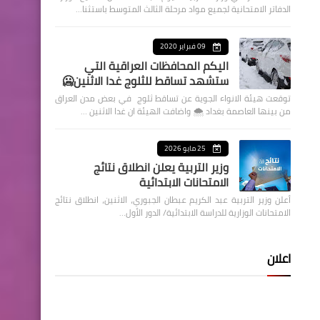
الدفاتر الامتحانية لجميع مواد مرحلة الثالث المتوسط باستثنا…
09 فبراير 2020
اليكم المحافظات العراقية التي
ستشهد تساقط للثلوج غدا الاثنين🥶
توقعت هيئة الانواء الجوية عن تساقط ثلوج في بعض مدن العراق
من بينها العاصمة بغداد ⁦🌨️⁩ واضافت الهيئة ان غدا الاثنين …
25 مايو 2026
وزير التربية يعلن انطلاق نتائج
الامتحانات الابتدائية
أعلن وزير التربية عبد الكريم عبطان الجبوري، الاثنين، انطلاق نتائج
الامتحانات الوزارية للدراسة الابتدائية/ الدور الأول…
اعلان