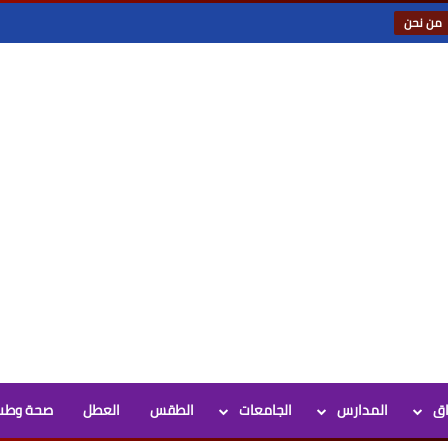
من نحن
اق
المدارس
الجامعات
الطقس
العطل
صحة وطب