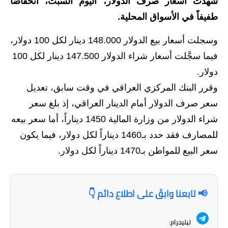
شهدت أسعار صرف الدولار، اليوم السبت، انخفاضاً
الاخبار الاقتصادية
طفيفاً في الأسواق المحلية.
الاخبار الرياضية
وسجلت أسعار بيع الدولار 148.000 دينار لكل 100 دولار،
فيما سجَّلت أسعار شراء الدولار 147.500 دينار لكل 100
المدارس
دولار.
اخبار وقرارات وزارة التربية
وقرر البنك المركزي العراقي في وقت سابق، تعديل
سعر صرف الدولار أمام الدينار العراقي، إذ بلغ سعر
نتائج الامتحانات
شراء الدولار من وزارة المالية 1450 ديناراً، أما سعر بيعه
المرحلة الابتدائية
للمصارف فقد حدد بـ1460 ديناراً لكل دولار، فيما يكون
سعر البيع للمواطن بـ1470 ديناراً لكل دولار.
المرحلة المتوسطة
المرحلة الاعدادية
📢 تابعنا وابقَ على اطلاع دائم 👇
اسئلة وزارية
تيليجرام: