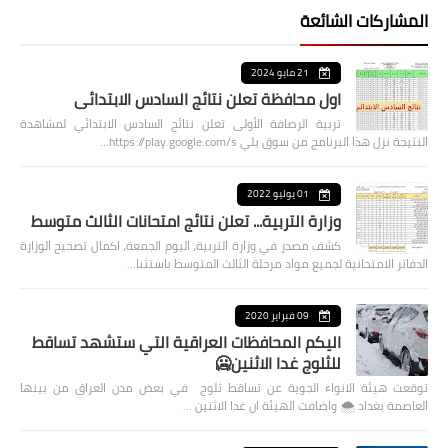
المشاركات الشائعة
21 مايو 2024
اول محافظة تعلن نتائج السادس الابتدائي
تربية الرصافة الأولى تعلن نتائج السادس الابتدائي لمشاهدة
النتيجة نزل هذا البرنامج من سوق بلي https://play.google.com/s…
01 يوليو 2022
وزارة التربية... تعلن نتائج امتحانات الثالث متوسط
كشف مصدر في وزارة التربية، اليوم الجمعة، اكمال تصحيح الوزارة
الدفاتر الامتحانية لجميع مواد مرحلة الثالث المتوسط باستثنا…
09 فبراير 2020
اليكم المحافظات العراقية التي ستشهد تساقط
للثلوج غدا الاثنين🥶
توقعت هيئة الانواء الجوية عن تساقط ثلوج في بعض مدن العراق من بينها
العاصمة بغداد ⁦🌨️⁩ واضافت الهيئة ان غدا الاثنين …