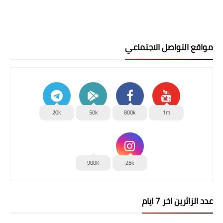
مواقع التواصل الاجتماعي
20k
50k
800k
1m
900K
25k
عدد الزائرين اخر 7 ايام