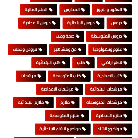
العقود والاجور
المدارس
المنح المالية
دروس
دروس الابتدائية
دروس الاعدادية
دروس المتوسطة
صحة وطب
علوم وتكنولوجيا
فن ومشاهير
قروض وسلف
قطع اراضي
كتب
كتب الابتدائية
كتب الاعدادية
كتب المتوسطة
مرشحات
مرشحات الابتدائية
مرشحات الاعدادية
مرشحات المتوسطة
ملازم
ملازم الابتدائية
ملازم الاعدادية
ملازم المتوسطة
مواضيع انشاء
مواضيع انشاء الابتدائية