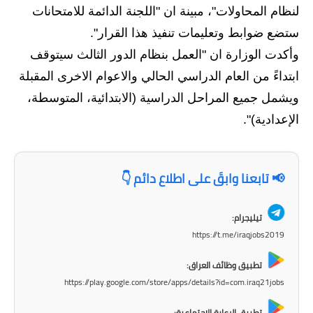
المرحلة الابتدائية
لنظام المحاولات"، مبينة ان "اللجنة الدائمة للامتحانات
المرحلة المتوسطة
ستضع ضوابط وتعليمات تنفيذ هذا القرار".
وأكدت الوزارة ان "العمل بنظام الدور الثالث سيتوقف
المرحلة الاعدادية
ابتداءً من العام الدراسي الحالي والاعوام الاخرى المقبلة
مرشحات
ويشمل جميع المراحل الدراسية (الابتدائية، المتوسطة،
الإعدادية)".
المرحلة الابتدائية
المرحلة المتوسطة
📢 تابعنا وابقَ على اطلاع دائم 👇
المرحلة الاعدادية
تيليجرام:
كتب مدرسية
https://t.me/iraqjobs2019
المرحلة الابتدائية
تطبيق وظائف العراق:
https://play.google.com/store/apps/details?id=com.iraq21jobs
المرحلة المتوسطة
تطبيق الرعاية الاجتماعية: