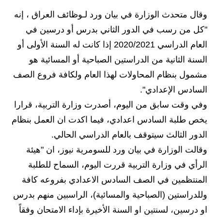
وقال متحدث الوزارة في بيان ورد لـوظائف العراق ، إنه
الاخبار الاقتصادية
"كل من رسب في الدور الثاني بدرس أو درسين في
الاخبار الرياضية
العام الدراسي 2020/2021 إذا كانت له السنة الأولى أو
السنة الثانية من الدراستين الصباحية أو المسائية هو
المدارس
مشمول بنظام المحاولات لهذا العام ولكافة فروع الصف
اخبار وقرارات وزارة التربية
السادس الإعدادي".
وفي وقت سابق من اليوم، أصدرت وزارة التربية، قرارا
نتائج الامتحانات
يخص طلبة السادس اعدادي، فيما اكدت ان العمل بنظام
المرحلة الابتدائية
الدور الثالث سيتوقف بالعام الدراسي الحالي.
وقالت الوزارة في بيان ورد للسومرية نيوز، ان "هيئة
المرحلة المتوسطة
الرأي في وزارة التربية قررت اليوم، السماح للطلبة
المرحلة الاعدادية
المنتظمين في الصف السادس الاعدادي بفروعه كافة
اسئلة وزارية
وللدراستين (الصباحية والمسائية)، الراسبين منهم بدرس
او درسين، لسنتين او السنة الأخيرة بإداء الامتحان وفقاً