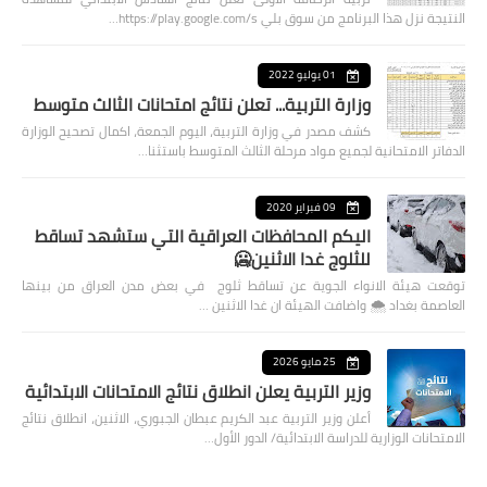
النتيجة نزل هذا البرنامج من سوق بلي https://play.google.com/s…
01 يوليو 2022
وزارة التربية... تعلن نتائج امتحانات الثالث متوسط
كشف مصدر في وزارة التربية، اليوم الجمعة، اكمال تصحيح الوزارة
الدفاتر الامتحانية لجميع مواد مرحلة الثالث المتوسط باستثنا…
09 فبراير 2020
اليكم المحافظات العراقية التي ستشهد تساقط
للثلوج غدا الاثنين🥶
توقعت هيئة الانواء الجوية عن تساقط ثلوج في بعض مدن العراق من بينها
العاصمة بغداد ⁦🌨️⁩ واضافت الهيئة ان غدا الاثنين …
25 مايو 2026
وزير التربية يعلن انطلاق نتائج الامتحانات الابتدائية
أعلن وزير التربية عبد الكريم عبطان الجبوري، الاثنين، انطلاق نتائج
الامتحانات الوزارية للدراسة الابتدائية/ الدور الأول…