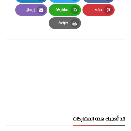
LinkedIn
Twitter
Facebook
المرحلة الابتدائية
حفظ
مشاركة
إرسال
Email
Whatsapp
Pinterest
المرحلة المتوسطة
طباعة
Print
المرحلة الاعدادية
الجامعات
اخبار وقرارات وزارة التعليم
العالي
استمارة القبول المركزي
نتائج القبول المركزي
الطقس
قد تُعجبك هذه المشاركات
العطل