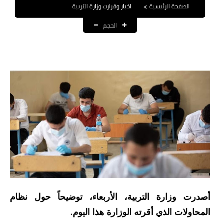
الصفحة الرئيسية
اخبار وقرارت وزارة التربية
نتائج التعيينات
الحجم
العقود والاجور اليومية
الرواتب والقروض
الرواتب
القروض والسلف
المنح المالية
قطع الاراضي
اخبار العراق
الاخبار السياسية
أصدرت وزارة التربية، الأربعاء، توضيحاً حول نظام
المحاولات الذي أقرته الوزارة هذا اليوم.
الاخبار الامنية