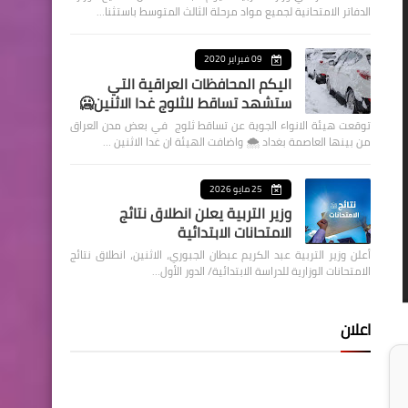
الدفاتر الامتحانية لجميع مواد مرحلة الثالث المتوسط باستثنا…
09 فبراير 2020
اليكم المحافظات العراقية التي
ستشهد تساقط للثلوج غدا الاثنين🥶
توقعت هيئة الانواء الجوية عن تساقط ثلوج في بعض مدن العراق
من بينها العاصمة بغداد ⁦🌨️⁩ واضافت الهيئة ان غدا الاثنين …
25 مايو 2026
وزير التربية يعلن انطلاق نتائج
الامتحانات الابتدائية
أعلن وزير التربية عبد الكريم عبطان الجبوري، الاثنين، انطلاق نتائج
الامتحانات الوزارية للدراسة الابتدائية/ الدور الأول…
اعلان