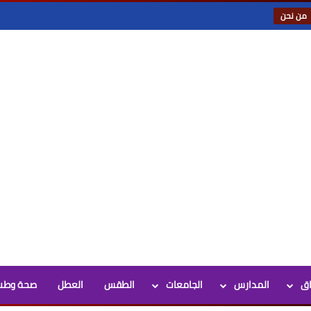
من نحن
اق
المدارس
الجامعات
الطقس
العطل
صحة وطب