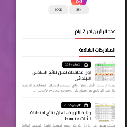
900K
25k
عدد الزائرين اخر 7 ايام
المشاركات الشائعة
21 مايو 2024
اول محافظة تعلن نتائج السادس
الابتدائي
تربية الرصافة الأولى تعلن نتائج السادس الابتدائي لمشاهدة النتيجة
نزل هذا البرنامج من سوق بلي https://play.google.com/s…
01 يوليو 2022
وزارة التربية... تعلن نتائج امتحانات
الثالث متوسط
كشف مصدر في وزارة التربية، اليوم الجمعة، اكمال تصحيح الوزارة