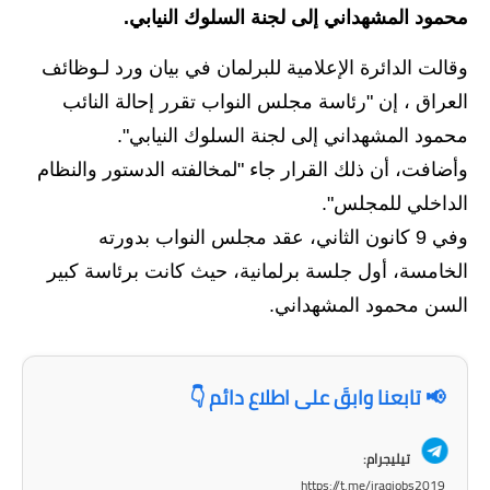
محمود المشهداني إلى لجنة السلوك النيابي.
الاخبار الاقتصادية
وقالت الدائرة الإعلامية للبرلمان في بيان ورد لـوظائف
الاخبار الرياضية
العراق ، إن "رئاسة مجلس النواب تقرر إحالة النائب
محمود المشهداني إلى لجنة السلوك النيابي".
المدارس
وأضافت، أن ذلك القرار جاء "لمخالفته الدستور والنظام
اخبار وقرارات وزارة التربية
الداخلي للمجلس".
وفي 9 كانون الثاني، عقد مجلس النواب بدورته
نتائج الامتحانات
الخامسة، أول جلسة برلمانية، حيث كانت برئاسة كبير
المرحلة الابتدائية
السن محمود المشهداني.
المرحلة المتوسطة
المرحلة الاعدادية
📢 تابعنا وابقَ على اطلاع دائم 👇
اسئلة وزارية
تيليجرام:
https://t.me/iraqjobs2019