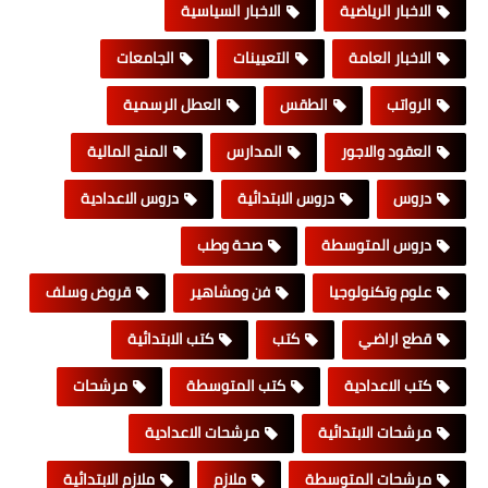
الاخبار الرياضية
الاخبار السياسية
الاخبار العامة
التعيينات
الجامعات
الرواتب
الطقس
العطل الرسمية
العقود والاجور
المدارس
المنح المالية
دروس
دروس الابتدائية
دروس الاعدادية
دروس المتوسطة
صحة وطب
علوم وتكنولوجيا
فن ومشاهير
قروض وسلف
قطع اراضي
كتب
كتب الابتدائية
كتب الاعدادية
كتب المتوسطة
مرشحات
مرشحات الابتدائية
مرشحات الاعدادية
مرشحات المتوسطة
ملازم
ملازم الابتدائية