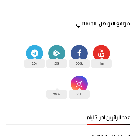
مواقع التواصل الاجتماعي
20k
50k
800k
1m
900K
25k
عدد الزائرين اخر 7 ايام