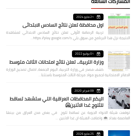
المشاركات الشائعة
21 مايو 2024
اول محافظة تعلن نتائج السادس الابتدائي
تربية الرصافة الأولى تعلن نتائج السادس الابتدائي لمشاهدة
النتيجة نزل هذا البرنامج من سوق بلي https://play.google.com/s…
01 يوليو 2022
وزارة التربية... تعلن نتائج امتحانات الثالث متوسط
كشف مصدر في وزارة التربية، اليوم الجمعة، اكمال تصحيح الوزارة
الدفاتر الامتحانية لجميع مواد مرحلة الثالث المتوسط باستثنا…
09 فبراير 2020
اليكم المحافظات العراقية التي ستشهد تساقط
للثلوج غدا الاثنين🥶
توقعت هيئة الانواء الجوية عن تساقط ثلوج في بعض مدن العراق من بينها
العاصمة بغداد ⁦🌨️⁩ واضافت الهيئة ان غدا الاثنين …
25 مايو 2026