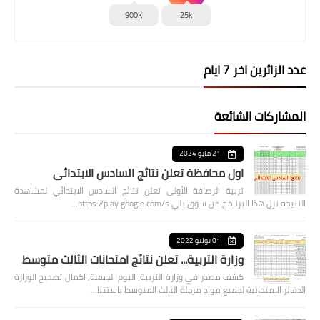
900K
25k
عدد الزائرين اخر 7 ايام
المشاركات الشائعة
21 مايو 2024
اول محافظة تعلن نتائج السادس الابتدائي
تربية الرصافة الأولى تعلن نتائج السادس الابتدائي لمشاهدة
النتيجة نزل هذا البرنامج من سوق بلي https://play.google.com/s…
01 يوليو 2022
وزارة التربية... تعلن نتائج امتحانات الثالث متوسط
كشف مصدر في وزارة التربية، اليوم الجمعة، اكمال تصحيح الوزارة
الدفاتر الامتحانية لجميع مواد مرحلة الثالث المتوسط باستثنا…