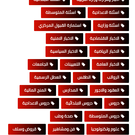
اسئلة الاعدادية
اسئلة المتوسطة
اسئلة وزارية
استمارة القبول المركزي
الاخبار الاقتصادية
الاخبار الامنية
الاخبار الرياضية
الاخبار السياسية
الاخبار العامة
التعيينات
الجامعات
الرواتب
الطقس
العطل الرسمية
العقود والاجور
المدارس
المنح المالية
دروس
دروس الابتدائية
دروس الاعدادية
دروس المتوسطة
صحة وطب
علوم وتكنولوجيا
فن ومشاهير
قروض وسلف