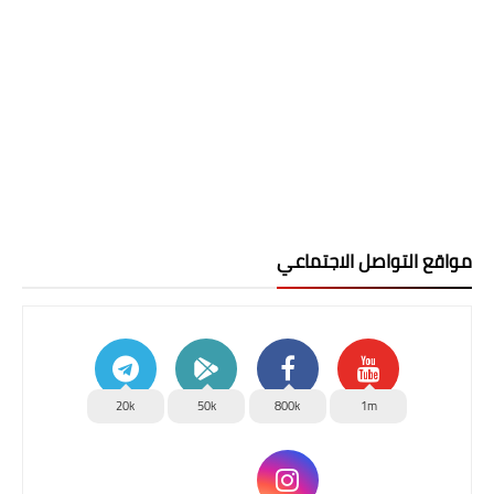
مواقع التواصل الاجتماعي
20k
50k
800k
1m