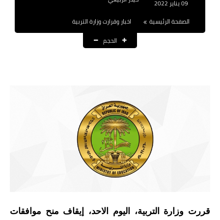
09 يناير 2022
نتائج التعيينات
الصفحة الرئيسية
اخبار وقرارت وزارة التربية
العقود والاجور اليومية
الحجم
الرواتب والقروض
الرواتب
القروض والسلف
المنح المالية
قطع الاراضي
اخبار العراق
الاخبار السياسية
قررت وزارة التربية، اليوم الاحد، إيقاف منح موافقات
الاخبار الامنية