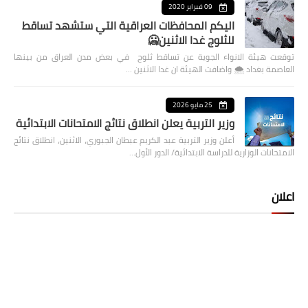
09 فبراير 2020
اليكم المحافظات العراقية التي ستشهد تساقط
للثلوج غدا الاثنين🥶
توقعت هيئة الانواء الجوية عن تساقط ثلوج في بعض مدن العراق من بينها
العاصمة بغداد ⁦🌨️⁩ واضافت الهيئة ان غدا الاثنين …
25 مايو 2026
وزير التربية يعلن انطلاق نتائج الامتحانات الابتدائية
أعلن وزير التربية عبد الكريم عبطان الجبوري، الاثنين، انطلاق نتائج
الامتحانات الوزارية للدراسة الابتدائية/ الدور الأول…
اعلان