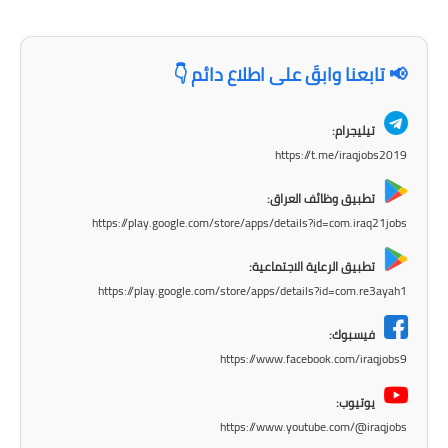
المرحلة الاعدادية
ملازم دراسية
📢 تابعنا وابقَ على اطلاع دائم 👇
المرحلة الابتدائية
تيليجرام:
المرحلة المتوسطة
https://t.me/iraqjobs2019
المرحلة الاعدادية
تطبيق وظائف العراق:
https://play.google.com/store/apps/details?id=com.iraq21jobs
دروس
تطبيق الرعاية الاجتماعية:
المرحلة الابتدائية
https://play.google.com/store/apps/details?id=com.re3ayah1
فيسبوك:
المرحلة المتوسطة
https://www.facebook.com/iraqjobs9
المرحلة الاعدادية
يوتيوب:
https://www.youtube.com/@iraqjobs
مواضيع انشاء