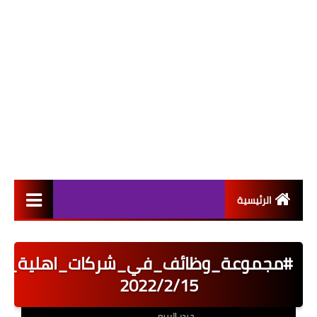
الرئيسية
التعيينات
#مجموعة_وظائف_في_شركات_اهلية_نشر
اخبار القطاع العام
2022/2/15
اخبار القطاع الخاص
حيدر الربيعي