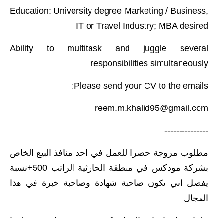
المرحلة الاعدادية
Education: University degree Marketing / Business,
IT or Travel Industry; MBA desired
ملازم دراسية
Ability to multitask and juggle several
المرحلة الابتدائية
responsibilities simultaneously
المرحلة المتوسطة
Please send your CV to the emails:
المرحلة الاعدادية
reem.m.khalid95@gmail.com
دروس
---------------
المرحلة الابتدائية
مطلوب مروجة حصرا للعمل في احد منافذ البيع الخاص
المرحلة المتوسطة
بشركة مودكس في منطقة الحارثية الراتب 500+نسبة
يفضل اني تكون صاحبة شهادة وصاحبة خبرة في هذا
المرحلة الاعدادية
المجال
مواضيع انشاء