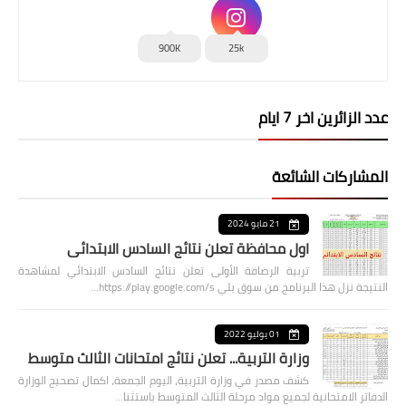
900K
25k
عدد الزائرين اخر 7 ايام
المشاركات الشائعة
21 مايو 2024
اول محافظة تعلن نتائج السادس الابتدائي
تربية الرصافة الأولى تعلن نتائج السادس الابتدائي لمشاهدة
النتيجة نزل هذا البرنامج من سوق بلي https://play.google.com/s…
01 يوليو 2022
وزارة التربية... تعلن نتائج امتحانات الثالث متوسط
كشف مصدر في وزارة التربية، اليوم الجمعة، اكمال تصحيح الوزارة
الدفاتر الامتحانية لجميع مواد مرحلة الثالث المتوسط باستثنا…