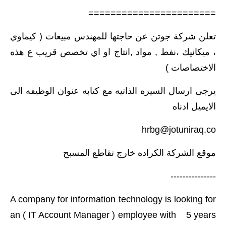
=======================
الاخبار الاقتصادية
تعلن شركة جوتن عن حاجتها للمهندس مبيعات ( كيماوي
الاخبار الرياضية
، ميكانيك ،نفط , مواد ,انتاج او اي تخصص قريب ع هذه
المدارس
الاختصاصات )
اخبار وقرارات وزارة التربية
يرجى ارسال السيره الذاتيه مع كتابه عنوان الوظيفه الى
الايميل ادناه
نتائج الامتحانات
hrbg@jotuniraq.co
المرحلة الابتدائية
موقع الشركة الكراده خارج تقاطع المسبح
المرحلة المتوسطة
---------------
المرحلة الاعدادية
A company for information technology is looking for
اسئلة وزارية
an ( IT Account Manager ) employee with 5 years