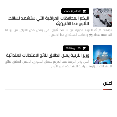
09 فبراير 2020
اليكم المحافظات العراقية التي ستشهد تساقط
للثلوج غدا الاثنين🥶
توقعت هيئة الانواء الجوية عن تساقط ثلوج في بعض مدن العراق من بينها
العاصمة بغداد ⁦🌨️⁩ واضافت الهيئة ان غدا الاثنين …
25 مايو 2026
وزير التربية يعلن انطلاق نتائج الامتحانات الابتدائية
أعلن وزير التربية عبد الكريم عبطان الجبوري، الاثنين، انطلاق نتائج
الامتحانات الوزارية للدراسة الابتدائية/ الدور الأول…
اعلان