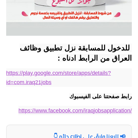
صحة وطب
فن ومشاهير
العامة
 للدخول للمسابقة نزل تطبيق وظائف 
العراق من الرابط ادناه :
https://play.google.com/store/apps/details?
id=com.iraq21jobs
رابط صفحتنا على الفيسبوك
https://www.facebook.com/iraqjobsapplication/
📢 تابعنا وابقَ على اطلاع دائم 👇