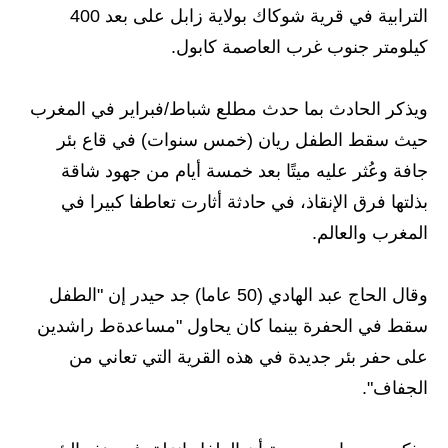
المرحلة الابتدائية
الترابية في قرية شوكاك بولاية زابل على بعد 400
المرحلة المتوسطة
كيلومتر جنوب غرب العاصمة كابول.
المرحلة الاعدادية
ويذكر الحادث بما حدث مطلع شباط/فبراير في المغرب
مرشحات
حيث سقط الطفل ريان (خمس سنوات) في قاع بئر
جافة وعُثر عليه ميتًا بعد خمسة أيام من جهود شاقة
المرحلة الابتدائية
بذلتها فرق الإنقاذ، في حادثة أثارت تعاطفا كبيرا في
المرحلة المتوسطة
المغرب والعالم.
المرحلة الاعدادية
وقال الحاج عبد الهادي (50 عاما) جد حيدر إن "الطفل
كتب مدرسية
سقط في الحفرة بينما كان يحاول "مساعدةط راشدين
على حفر بئر جديدة في هذه القرية التي تعاني من
المرحلة الابتدائية
الجفاف".
المرحلة المتوسطة