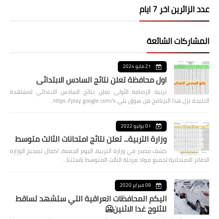
عدد الزائرين اخر 7 ايام
المشاركات الشائعة
21 مايو 2024
اول محافظة تعلن نتائج السادس الابتدائي
تربية الرصافة الأولى تعلن نتائج السادس الابتدائي لمشاهدة
النتيجة نزل هذا البرنامج من سوق بلي https://play.google.com/s…
01 يوليو 2022
وزارة التربية... تعلن نتائج امتحانات الثالث متوسط
كشف مصدر في وزارة التربية، اليوم الجمعة، اكمال تصحيح الوزارة
الدفاتر الامتحانية لجميع مواد مرحلة الثالث المتوسط باستثنا…
09 فبراير 2020
اليكم المحافظات العراقية التي ستشهد تساقط
للثلوج غدا الاثنين🥶