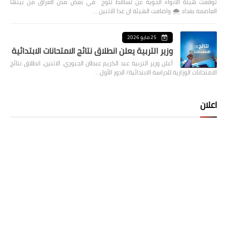
توقعت هيئة الانواء الجوية عن تساقط ثلوج في بعض مدن العراق من بينها
العاصمة بغداد ⁦🌨️⁩ واضافت الهيئة ان غدا الاثنين …
25 مايو 2026
وزير التربية يعلن انطلاق نتائج الامتحانات الابتدائية
أعلن وزير التربية عبد الكريم عبطان الجبوري، الاثنين، انطلاق نتائج
الامتحانات الوزارية للدراسة الابتدائية/ الدور الأول…
اعلان