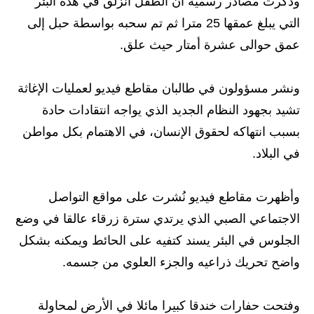
وذكرت مصادر رسمية أن الطفل انزلق في هذه البئر
المرحلة الاعدادية
التي يبلغ عمقها 25 مترا ثم تم سحبه بواسطة حبل إلى
ملازم دراسية
عمق حوالى عشرة أمتار حيث علق.
المرحلة الابتدائية
ونشر مسؤولون في طالبان مقاطع فيديو لعمليات الإغاثة
المرحلة المتوسطة
تشيد بجهود النظام الجديد الذي يواجه انتقادات حادة
بسبب انتهاكه لحقوق الإنسان، في الاهتمام بكل مواطن
المرحلة الاعدادية
في البلاد.
دروس
وأظهرت مقاطع فيديو نُشرت على مواقع التواصل
المرحلة الابتدائية
الاجتماعي الصبي الذي يرتدي سترة زرقاء عالقا في وضع
المرحلة المتوسطة
الجلوس في البئر يسند كتفيه على الحائط ويمكنه بشكل
واضح تحريك ذراعيه والجزء العلوي من جسمه.
المرحلة الاعدادية
مواضيع انشاء
وفتحت حفارات خندقا كبيرا مائلا في الأرض لمحاولة