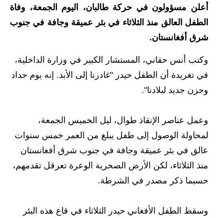
أعلن مسؤولون في حركة طالبان، اليوم الجمعة، وفاة
الاخبار الاقتصادية
الطفل العالق منذ الثلاثاء في بئر عميقة وجافة في جنوب
شرق أفغانستان.
الاخبار الرياضية
وكتب أنس حقاني، المستشار الكبير في وزارة الداخلية،
المدارس
في تغريدة أن الطفل حيدر "غادرنا إلى الأبد. إنه يوم حداد
اخبار وقرارات وزارة التربية
وحزن جديد لبلادنا".
نتائج الامتحانات
وعمل عناصر الإنقاذ طوال، ليل الخميس الجمعة،
المرحلة الابتدائية
لمحاولة الوصول إلى طفل يبلغ من العمر خمس سنوات
عالق في بئر عميقة وجافة في جنوب شرق أفغانستان
المرحلة المتوسطة
منذ الثلاثاء، لكن الأرض الصخرية الوعرة تعرقل تقدمهم،
المرحلة الاعدادية
حسبما ذكر مصدر في الشرطة.
اسئلة وزارية
وسقط الطفل الأفغاني حيدر الثلاثاء في قاع هذه البئر