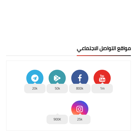
مواقع التواصل الاجتماعي
20k
50k
800k
1m
900K
25k