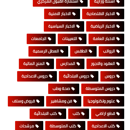
اسئلة وزارية
استمارة القبول المركزي
الاخبار الاقتصادية
الاخبار الامنية
الاخبار الرياضية
الاخبار السياسية
الاخبار العامة
التعيينات
الجامعات
الرواتب
الطقس
العطل الرسمية
العقود والاجور
المدارس
المنح المالية
دروس
دروس الابتدائية
دروس الاعدادية
دروس المتوسطة
صحة وطب
علوم وتكنولوجيا
فن ومشاهير
قروض وسلف
قطع اراضي
كتب
كتب الابتدائية
كتب الاعدادية
كتب المتوسطة
مرشحات