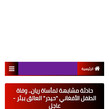
الرئيسية
التعيينات
حادثة مشابهة لمأساة ريان.. وفاة
اخبار القطاع العام
الطفل الأفغاني "حيدر" العالق ببئر -
اخبار القطاع الخاص
عاجل