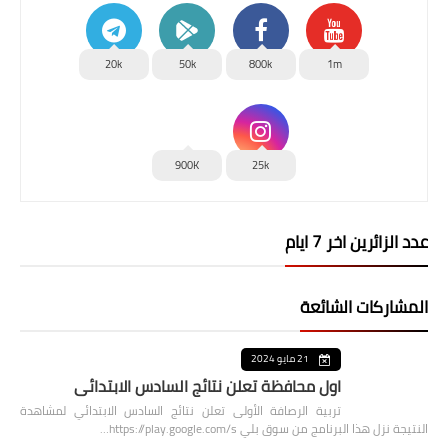
20k
50k
800k
1m
900K
25k
عدد الزائرين اخر 7 ايام
المشاركات الشائعة
21 مايو 2024
اول محافظة تعلن نتائج السادس الابتدائي
تربية الرصافة الأولى تعلن نتائج السادس الابتدائي لمشاهدة
النتيجة نزل هذا البرنامج من سوق بلي https://play.google.com/s…