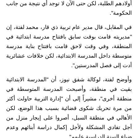
أولادهم الطلبة، لكن حتى الآن لا توجد أي نتيجة من جانب
المرحلة الابتدائية
الحكومة".
المرحلة المتوسطة
في المقابل، قال مدير عام تربية ذي قار، محمد لفتة، إن
المرحلة الاعدادية
"مديريته قامت بوقت سابق بافتتاح مدرسة ابتدائية في
المنطقة، وفي وقت لاحق قامت بافتتاح بناية مدرسة
الجامعات
متوسطة داخل المدرسة الابتدائية، لكن خلافات عشائرية
اخبار وقرارات وزارة التعليم
أدت إلى فصل المدرستين".
العالي
وأوضح لفتة، لوكالة شفق نيوز، أن "المدرسة الابتدائية
استمارة القبول المركزي
بقيت في منطقة، وأصبحت المدرسة المتوسطة في
منطقة أخرى"، مشيراً إلى أن "إدارة التربية حاولت أكثر
نتائج القبول المركزي
من مرة تحريك شكوى قضائية بسبب هذا الوضع، لكن
الطقس
الأهالي في منطقة السبل، أصروا على إيجار منزل من
العطل
أجل تفادي المشكلة ولأجل إكمال دراسة أبنائهم وعدم
ضياع السنة الدراسية عليهم".