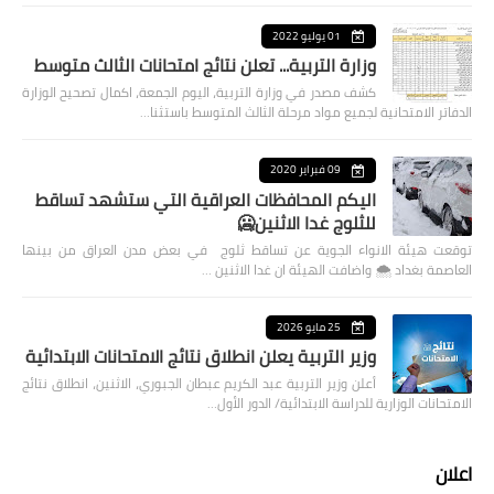
01 يوليو 2022
وزارة التربية... تعلن نتائج امتحانات الثالث متوسط
كشف مصدر في وزارة التربية، اليوم الجمعة، اكمال تصحيح الوزارة
الدفاتر الامتحانية لجميع مواد مرحلة الثالث المتوسط باستثنا…
09 فبراير 2020
اليكم المحافظات العراقية التي ستشهد تساقط
للثلوج غدا الاثنين🥶
توقعت هيئة الانواء الجوية عن تساقط ثلوج في بعض مدن العراق من بينها
العاصمة بغداد ⁦🌨️⁩ واضافت الهيئة ان غدا الاثنين …
25 مايو 2026
وزير التربية يعلن انطلاق نتائج الامتحانات الابتدائية
أعلن وزير التربية عبد الكريم عبطان الجبوري، الاثنين، انطلاق نتائج
الامتحانات الوزارية للدراسة الابتدائية/ الدور الأول…
اعلان