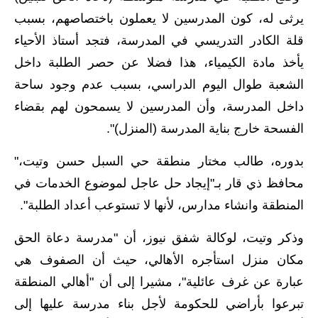
المرحلة الاعدادية
يرثى له، كون المدرسين لا يعملون باختصاصهم، بسبب
قلة الكادر التدريسي في المدرسة، فتجد أستاذ الأحياء
ملازم دراسية
يأخذ مادة الكيمياء، هذا فضلا عن حصر الطلبة داخل
المرحلة الابتدائية
الشعبة طوال اليوم الدراسي، بسبب عدم وجود ساحة
المرحلة المتوسطة
داخل المدرسة، وأن المدرسين لا يسمحون لهم بقضاء
الفسحة خارج بناية المدرسة (المنزل)".
المرحلة الاعدادية
بدوره، طالب مختار منطقة حي السبل حسن وتيت،"
دروس
محافظ ذي قار بـ"إيجاد حل عاجل لموضوع الخدمات في
المرحلة الابتدائية
المنطقة وانشاء مدارس، لأنها لا تستوعب أعداد الطلبة".
المرحلة المتوسطة
وذكر وتيت، لوكالة شفق نيوز، أن "مدرسة دعاة الحق
مكان منزل استأجره الأهالي، حيث أن الصفوف هي
المرحلة الاعدادية
عبارة عن غرف عائلية"، مشيرا إلى أن "أهالي المنطقة
مواضيع انشاء
تبرعوا بأراضي للحكومة لأجل بناء مدرسة عليها إلى