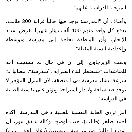
المرحلة الابتدائية
المرحلة الدراسية عليهم".
المرحلة المتوسطة
وأضاف أن "المدرسة يوجد فيها حالياً قرابة 300 طالب،
المرحلة الاعدادية
يدفع كل واحد منهم 100 ألف دينار شهريا لغرض سداد
الإيجار، وأن المنطقة بحاجة إلى مدرسة متوسطة
مرشحات
وإعدادية للسنة المقبلة".
المرحلة الابتدائية
ولفت الزيرجاوي، إلى أن في حال لم يستجب أحد
المرحلة المتوسطة
للمناشدات "سنضطر لبناء الصرايف كمدرسة"، مطالبا بـ"
سرعة إنشاء مدرسة في المنطقة، لان المنزل المؤجر لا
المرحلة الاعدادية
توجد فيه ساحة ولا دار استراحة ويؤثر على نفسية الطلبة
كتب مدرسية
في الدراسة".
المرحلة الابتدائية
أمرُ تردي الحالة النفسية للطلبة داخل المدرسة، أكده
أحمد ظاهر (طالب)، حيث أوضح لوكالة شفق نيوز، أن
المرحلة المتوسطة
"وضع الطلبة في مدرسة متوسطة (دعاة الحق للبنين)