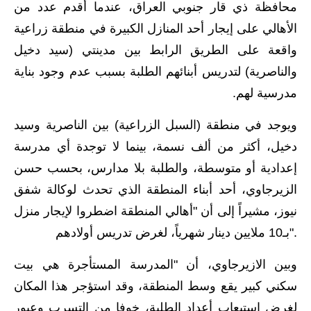
محافظة ذي قار جنوبي العراق، عندما أقدم عدد من
الاخبار الاقتصادية
الأهالي على إيجار أحد المنازل الكبيرة في منطقة زراعية
واقعة على الطريق الرابط بين مدينتي (سيد دخيل
الاخبار الرياضية
والناصرية) لتدريس أبنائهم الطلبة بسبب عدم وجود بناية
المدارس
مدرسية لهم.
اخبار وقرارات وزارة التربية
ويوجد في منطقة (السبل الزراعية) بين الناصرية وسيد
دخيل، أكثر من ألف ‪نسمة، بينما لا توجدة أي مدرسة
نتائج الامتحانات
إعدادية أو متوسطة، والطلبة بلا مدارس، بحسب حسن
المرحلة الابتدائية
الزيرجاوي، أحد أبناء المنطقة الذي تحدث لوكالة شفق
نيوز، مشيراً إلى أن "أهالي المنطقة اضطروا لإيجار منزل
المرحلة المتوسطة
بـ10 ملايين دينار شهرياً، لغرض تدريس أولادهم".
المرحلة الاعدادية
وبين الازيرجاوي، أن "المدرسة المستأجرة هي بيت
اسئلة وزارية
سكني كبير يقع وسط المنطقة، وقد استؤجر هذا المكان
لغرض استيعاب أعداد الطلبة، خوفا من التسرب وعبور