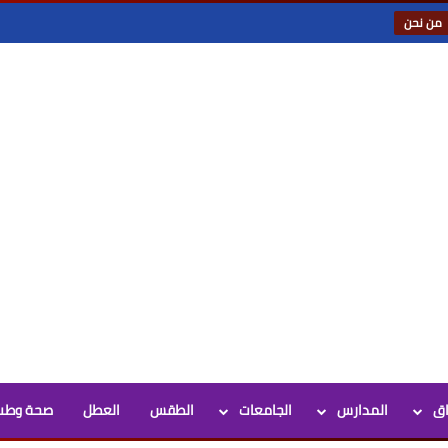
من نحن
اق
المدارس
الجامعات
الطقس
العطل
صحة وطب