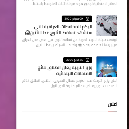
الدفاتر الامتحانية لجميع مواد مرحلة الثالث المتوسط باستثنا…
09 فبراير 2020
اليكم المحافظات العراقية التي
ستشهد تساقط للثلوج غدا الاثنين🥶
توقعت هيئة الانواء الجوية عن تساقط ثلوج في بعض مدن العراق
من بينها العاصمة بغداد ⁦🌨️⁩ واضافت الهيئة ان غدا الاثنين …
25 مايو 2026
وزير التربية يعلن انطلاق نتائج
الامتحانات الابتدائية
أعلن وزير التربية عبد الكريم عبطان الجبوري، الاثنين، انطلاق نتائج
الامتحانات الوزارية للدراسة الابتدائية/ الدور الأول…
اعلان