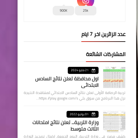
900K
25k
عدد الزائرين اخر 7 ايام
المشاركات الشائعة
21 مايو 2024
اول محافظة تعلن نتائج السادس
الابتدائي
تربية الرصافة الأولى تعلن نتائج السادس الابتدائي لمشاهدة النتيجة
نزل هذا البرنامج من سوق بلي https://play.google.com/s…
01 يوليو 2022
وزارة التربية... تعلن نتائج امتحانات
الثالث متوسط
كشف مصدر في وزارة التربية، اليوم الجمعة، اكمال تصحيح الوزارة