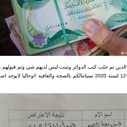
لذين تم جلب كتب الدوائر وثبتت ليس لديهم شي وتم قبولهم 
قبل اللجنه للحماية الاجتماعية في بابل لشهر 11+12 لسنة 2020 تمنياتنالكم بالصحة والعافية //وحاليا لايوجد