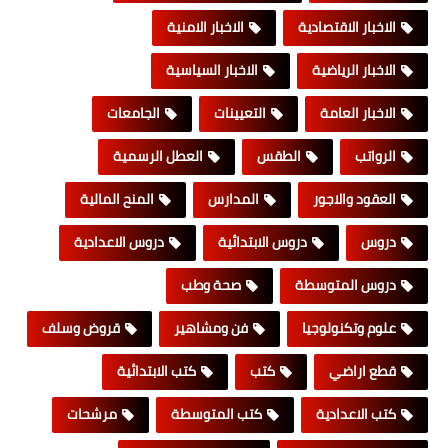
الاخبار الاقتصادية
الاخبار الامنية
الاخبار الرياضية
الاخبار السياسية
الاخبار العامة
التعيينات
الجامعات
الرواتب
الطقس
العطل الرسمية
العقود والاجور
المدارس
المنح المالية
دروس
دروس الابتدائية
دروس الاعدادية
دروس المتوسطة
صحة وطب
علوم وتكنولوجيا
فن ومشاهير
قروض وسلف
قطع اراضي
كتب
كتب الابتدائية
كتب الاعدادية
كتب المتوسطة
مرشحات