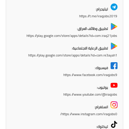
المرحلة الابتدائية
تيليجرام:
https://t.me/iraqjobs2019
المرحلة المتوسطة
تطبيق وظائف العراق:
المرحلة الاعدادية
https://play.google.com/store/apps/details?id=com.iraq21jobs
الجامعات
تطبيق الرعاية الاجتماعية:
https://play.google.com/store/apps/details?id=com.re3ayah1
اخبار وقرارات وزارة التعليم
العالي
فيسبوك:
https://www.facebook.com/iraqjobs9
استمارة القبول المركزي
يوتيوب:
نتائج القبول المركزي
https://www.youtube.com/@iraqjobs
الطقس
انستغرام:
https://www.instagram.com/iraqjobs0/
العطل
تيكتوك: