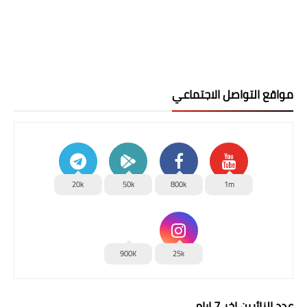
مواقع التواصل الاجتماعي
20k
50k
800k
1m
900K
25k
عدد الزائرين اخر 7 ايام