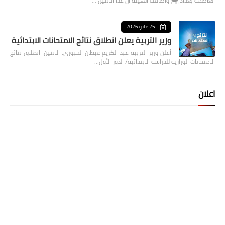
العاصمة بغداد ⁦🌨️⁩ واضافت الهيئة ان غدا الاثنين …
25 مايو 2026
وزير التربية يعلن انطلاق نتائج الامتحانات الابتدائية
أعلن وزير التربية عبد الكريم عبطان الجبوري، الاثنين، انطلاق نتائج
الامتحانات الوزارية للدراسة الابتدائية/ الدور الأول…
اعلان