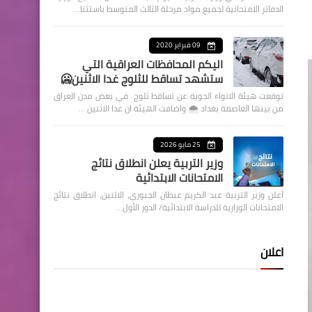
الدفاتر الامتحانية لجميع مواد مرحلة الثالث المتوسط باستثنا…
09 فبراير 2020
اليكم المحافظات العراقية التي
ستشهد تساقط للثلوج غدا الاثنين🥶
توقعت هيئة الانواء الجوية عن تساقط ثلوج في بعض مدن العراق
من بينها العاصمة بغداد ⁦🌨️⁩ واضافت الهيئة ان غدا الاثنين …
25 مايو 2026
وزير التربية يعلن انطلاق نتائج
الامتحانات الابتدائية
أعلن وزير التربية عبد الكريم عبطان الجبوري، الاثنين، انطلاق نتائج
الامتحانات الوزارية للدراسة الابتدائية/ الدور الأول…
اعلان