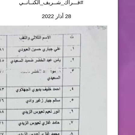
#فـــراك_شــريف_الكنــانــي
28 أذار 2022