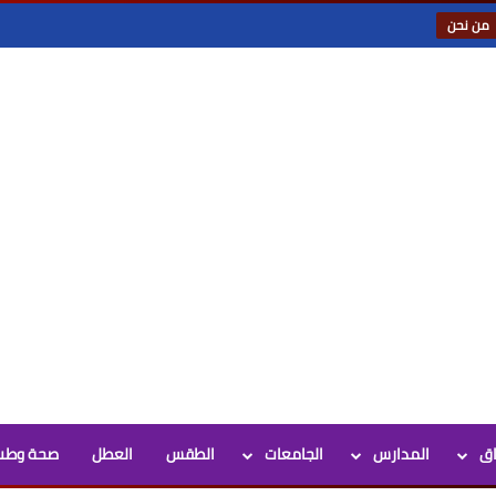
من نحن
اق
المدارس
الجامعات
الطقس
العطل
صحة وطب