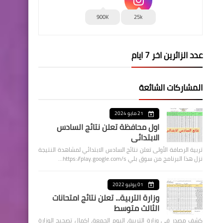
900K
25k
عدد الزائرين اخر 7 ايام
المشاركات الشائعة
21 مايو 2024
اول محافظة تعلن نتائج السادس
الابتدائي
تربية الرصافة الأولى تعلن نتائج السادس الابتدائي لمشاهدة النتيجة
نزل هذا البرنامج من سوق بلي https://play.google.com/s…
01 يوليو 2022
وزارة التربية... تعلن نتائج امتحانات
الثالث متوسط
كشف مصدر في وزارة التربية، اليوم الجمعة، اكمال تصحيح الوزارة