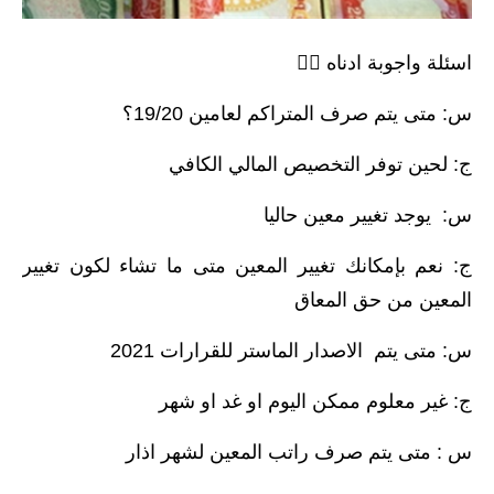
الاخبار الاقتصادية
اسئلة واجوبة ادناه 👇🏻
الاخبار الرياضية
س: متى يتم صرف المتراكم لعامين 19/20؟
المدارس
ج: لحين توفر التخصيص المالي الكافي
اخبار وقرارات وزارة التربية
س: يوجد تغيير معين حاليا
نتائج الامتحانات
ج: نعم بإمكانك تغيير المعين متى ما تشاء لكون تغيير
المرحلة الابتدائية
المعين من حق المعاق
المرحلة المتوسطة
س: متى يتم الاصدار الماستر للقرارات 2021
المرحلة الاعدادية
ج: غير معلوم ممكن اليوم او غد او شهر
اسئلة وزارية
س : متى يتم صرف راتب المعين لشهر اذار