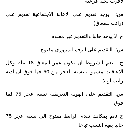
لاقرب لجنة فرعية
المرحلة الابتدائية
س: يوجد تقديم على الاعانة الاجتماعية تقديم على
المرحلة المتوسطة
(راتب للمعاق)
المرحلة الاعدادية
ج: لا يوجد حاليا والتقديم غير معلوم
الجامعات
س: التقديم على الرقم المروري مفتوح
اخبار وقرارات وزارة التعليم
ج: نعم الشروط ان يكون عمر المعاق 18 عام وكل
العالي
الاعاقات مشمولة نسبة العجز من 50 فما فوق ان لدية
استمارة القبول المركزي
راتب او لا
نتائج القبول المركزي
س: التقديم على الهوية التعريفية نسبة عجز 75 فما
فوق
الطقس
ج نعم بمكانك تقدم الرابط مفتوح الى نسبة عجز 75
العطل
حاليا بقية النسب تباعا