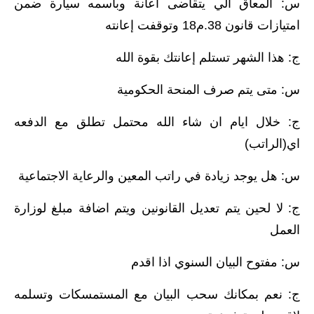
س: المعاق الي يتقاضى اعانة وباسمه سيارة ضمن
المرحلة الاعدادية
امتيازات قانون 38.م18 وتوقفت إعانته
ملازم دراسية
ج: هذا الشهر تستلم إعانتك بقوة الله
المرحلة الابتدائية
س: متى يتم صرف المنحة الحكومية
المرحلة المتوسطة
ج: خلال ايام ان شاء الله محتمل تطلق مع الدفعه
المرحلة الاعدادية
اي(الراتب)
دروس
س: هل يوجد زيادة في راتب المعين والرعاية الاجتماعية
المرحلة الابتدائية
ج: لا لحين يتم تعديل القانونين ويتم اضافة مبلغ لوزارة
العمل
المرحلة المتوسطة
س: مفتوح البيان السنوي اذا اقدم
المرحلة الاعدادية
ج: نعم بمكانك سحب البيان مع المستمسكات وتسلمه
مواضيع انشاء