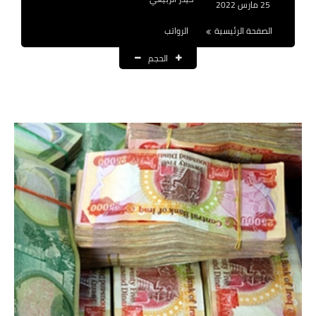
25 مارس 2022
نتائج التعيينات
الصفحة الرئيسية
الرواتب
العقود والاجور اليومية
الحجم
الرواتب والقروض
الرواتب
القروض والسلف
المنح المالية
قطع الاراضي
اخبار العراق
الاخبار السياسية
الاخبار الامنية