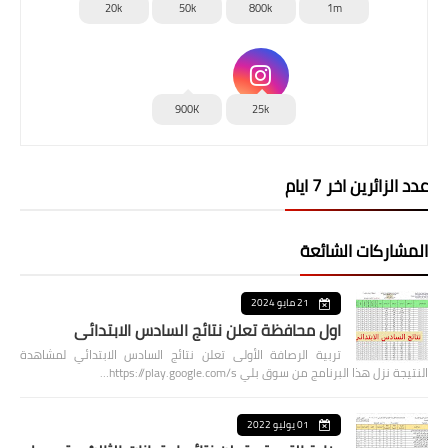
20k
50k
800k
1m
900K
25k
عدد الزائرين اخر 7 ايام
المشاركات الشائعة
21 مايو 2024
اول محافظة تعلن نتائج السادس الابتدائي
تربية الرصافة الأولى تعلن نتائج السادس الابتدائي لمشاهدة
النتيجة نزل هذا البرنامج من سوق بلي https://play.google.com/s…
01 يوليو 2022