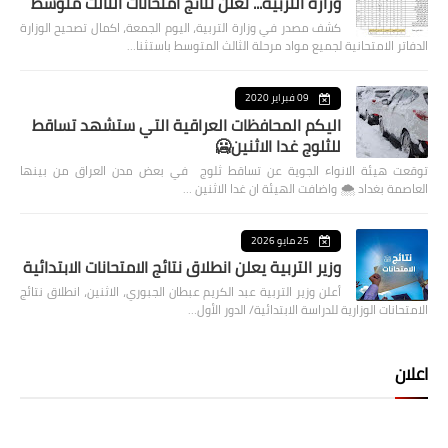
وزارة التربية... تعلن نتائج امتحانات الثالث متوسط
كشف مصدر في وزارة التربية، اليوم الجمعة، اكمال تصحيح الوزارة
الدفاتر الامتحانية لجميع مواد مرحلة الثالث المتوسط باستثنا…
09 فبراير 2020
اليكم المحافظات العراقية التي ستشهد تساقط
للثلوج غدا الاثنين🥶
توقعت هيئة الانواء الجوية عن تساقط ثلوج في بعض مدن العراق من بينها
العاصمة بغداد ⁦🌨️⁩ واضافت الهيئة ان غدا الاثنين …
25 مايو 2026
وزير التربية يعلن انطلاق نتائج الامتحانات الابتدائية
أعلن وزير التربية عبد الكريم عبطان الجبوري، الاثنين، انطلاق نتائج
الامتحانات الوزارية للدراسة الابتدائية/ الدور الأول…
اعلان